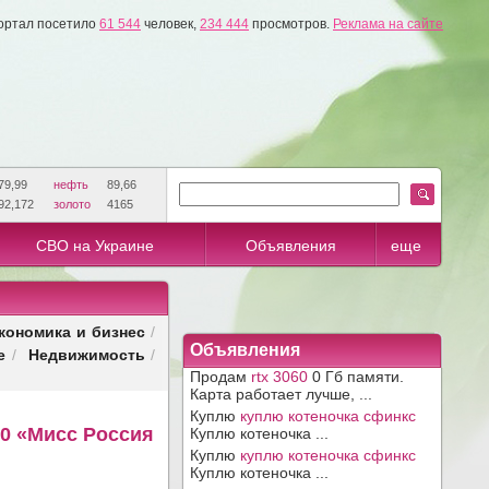
ортал посетило
61 544
человек,
234 444
просмотров.
Реклама на сайте
79,99
нефть
89,66
92,172
золото
4165
СВО на Украине
Объявления
еще
кономика и бизнес
/
Объявления
е
Недвижимость
/
/
Продам
rtx 3060
0 Гб памяти.
Карта работает лучше, ...
Куплю
куплю котеночка сфинкс
10 «Мисс Россия
Куплю котеночка ...
Куплю
куплю котеночка сфинкс
Куплю котеночка ...