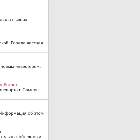
овала в своих
ской. Горела частная
 новым инвестором.
аботает.
анспорта в Самаре
. Информация об этом
.
тельных объектов и