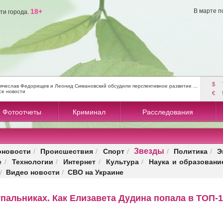
18+
В марте п
ти города.
$
ячеслав Федорищев и Леонид Симановский обсудили перспективное развитие ...
се новости
€
Фотоотчеты
Криминал
Расследования
Звезды
оновости
Происшествия
Спорт
Политика
Э
/
/
/
/
/
е
Технологии
Интернет
Культура
Наука и образовани
/
/
/
/
Видео новости
СВО на Украине
/
/
упальниках. Как Елизавета Дудина попала в ТОП-