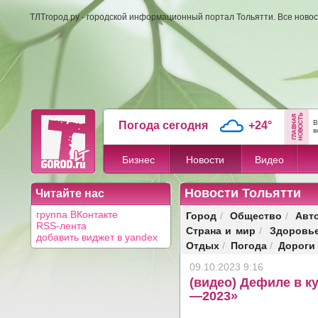
ТЛТгород.ру - городской информационный портал Тольятти. Все новос
В
Погода сегодня
+24°
в
Бизнес
Новости
Видео
Новости Тольятти
Читайте нас
Город
Общество
Авт
группа ВКонтакте
/
/
RSS-лента
Страна и мир
Здоровь
/
добавить виджет в yandex
Отдых
Погода
Дороги
/
/
09.10.2023 9:16
(видео) Дефиле в к
—2023»