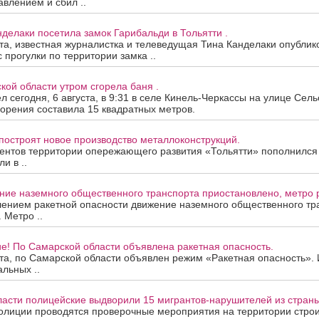
авлением и сбил ..
нделаки посетила замок Гарибальди в Тольятти .
ста, известная журналистка и телеведущая Тина Канделаки опублик
 прогулки по территории замка ..
кой области утром сгорела баня .
 сегодня, 6 августа, в 9:31 в селе Кинель-Черкассы на улице Сель
орения составила 15 квадратных метров.
построят новое производство металлоконструкций.
ентов территории опережающего развития «Тольятти» пополнился
и в ..
ие наземного общественного транспорта приостановлено, метро р
лением ракетной опасности движение наземного общественного тр
 Метро ..
е! По Самарской области объявлена ракетная опасность.
ста, по Самарской области объявлен режим «Ракетная опасность»
альных ..
ласти полицейские выдворили 15 мигрантов-нарушителей из страны
олиции проводятся проверочные мероприятия на территории строи