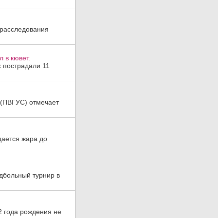
 расследования
 в кювет.
х пострадали 11
а (ПВГУС) отмечает
дается жара до
дбольный турнир в
2 года рождения не