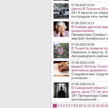
07.08.2026 16:33
(фото) В Тольятти 20-
18+ 6 августа на терр
пострадали пять челове
07.08.2026 16:17
В Самаре дроппер вер
мошенниками.
Прокуратура Самары ч
жертвой телефонных м
07.08.2026 16:00
В Тольятти провели п
Накануне, 6 августа, 
Автозаводского район
07.08.2026 14:59
(видео) Житель Тольят
фиктивные документы 
Следователем следств
уголовное ..
07.08.2026 14:19
В Самарской области 7
друга, дали 7,5 лет ко
18+ Прокуратура Сама
апелляционной ..
1
2
3
4
5
6
7
8
9
10
11
12
13
14
15
16