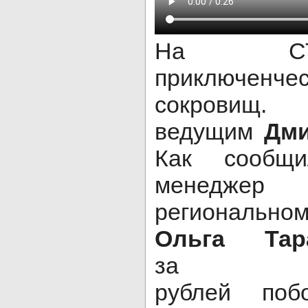
На СТС
приключен
сокровищ
ведущим
Дм
Как сообщи
менедже
регионально
Ольга Тар
за 10
рублей поб