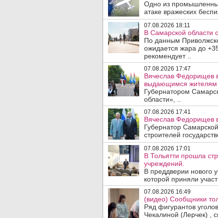
Одно из промышленных
атаке вражеских беспи
07.08.2026 18:11
В Самарской области 
По данным Приволжско
ожидается жара до +3
рекомендует ..
07.08.2026 17:47
Вячеслав Федорищев в
выдающимся жителям 
Губернатором Самарск
области», ..
07.08.2026 17:41
Вячеслав Федорищев в
Губернатор Самарской
строителей государст
07.08.2026 17:01
В Тольятти прошла ст
учреждений.
В преддверии нового у
которой приняли участ
07.08.2026 16:49
(видео) Сообщники тол
Ряд фигурантов уголо
Чекалиной (Лерчек) , с