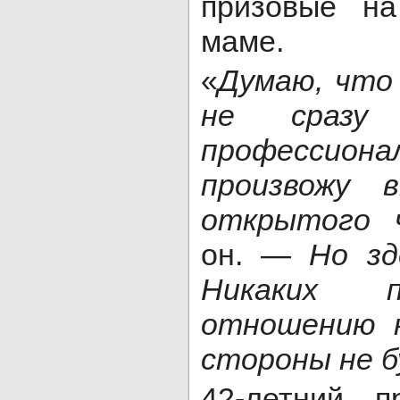
призовые н
маме.
«
Думаю, что
не сразу
профессион
произвожу 
открытого 
он. —
Но зд
Никаких 
отношению к
стороны не б
42-летний п