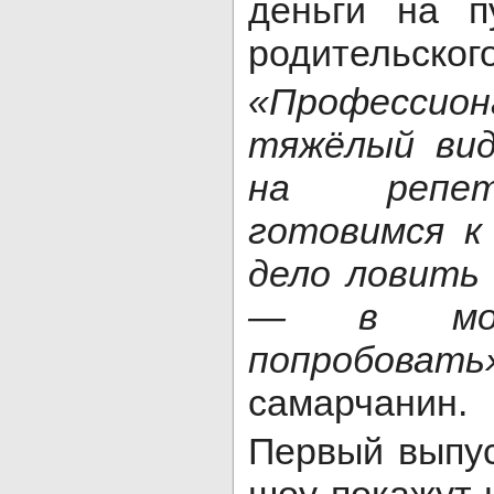
деньги на п
родительског
«Професси
тяжёлый вид
на репети
готовимся к
дело ловить 
—
в мо
попробовать
самарчанин.
Первый выпус