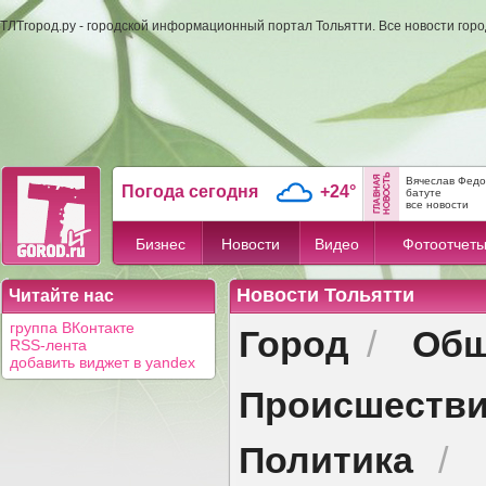
ТЛТгород.ру - городской информационный портал Тольятти. Все новости гор
Вячеслав Федо
Погода сегодня
+24°
батуте
все новости
Бизнес
Новости
Видео
Фотоотчет
Новости Тольятти
Читайте нас
Город
Общ
группа ВКонтакте
/
RSS-лента
добавить виджет в yandex
Происшеств
Политика
/