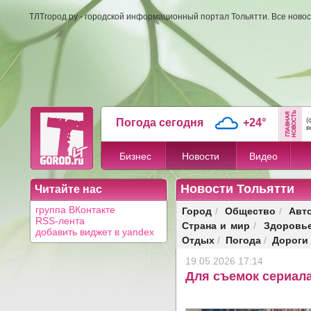
ТЛТгород.ру - городской информационный портал Тольятти. Все новос
(
Погода сегодня
+24°
в
Бизнес
Новости
Видео
Новости Тольятти
Читайте нас
Город
Общество
Авт
группа ВКонтакте
/
/
RSS-лента
Страна и мир
Здоровь
/
добавить виджет в yandex
Отдых
Погода
Дороги
/
/
19.05.2026 17:14
Для съемок сериал