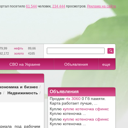
ортал посетило
61 544
человек,
234 444
просмотров.
Реклама на сайте
79,99
нефть
89,66
92,172
золото
4165
СВО на Украине
Объявления
еще
кономика и бизнес
/
Объявления
е
Недвижимость
/
/
Продам
rtx 3060
0 Гб памяти.
Карта работает лучше, ...
Куплю
куплю котеночка сфинкс
Куплю котеночка ...
Куплю
куплю котеночка сфинкс
Куплю котеночка ...
ериала под рабочим