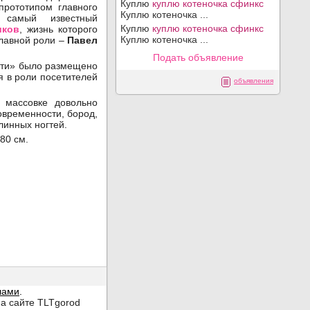
Куплю
куплю котеночка сфинкс
прототипом главного
Куплю котеночка ...
 самый известный
Куплю
куплю котеночка сфинкс
иков
, жизнь которого
Куплю котеночка ...
главной роли –
Павел
Подать объявление
ятти» было размещено
 в роли посетителей
объявления
 массовке довольно
овременности, бород,
линных ногтей.
180 см.