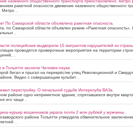
ие наземного общественного транспорта приостановлено, метро р
лением ракетной опасности движение наземного общественного тр
 Метро ..
е! По Самарской области объявлена ракетная опасность.
ста, по Самарской области объявлен режим «Ракетная опасность»
альных ..
ласти полицейские выдворили 15 мигрантов-нарушителей из страны
олиции проводятся проверочные мероприятия на территории строи
ений, ..
е в Тольятти засняли Человек-паука.
рой бегал и прыгал на перекрёстке улиц Революционной и Свердло
айоне. Видео с совершающим кульбит ..
ежил перестройку. О печальной судьбе Интерклуба ВАЗа.
ном районе одно неприметное здание, спрятавшееся внутри кварта
ня его чаще ..
ина-курьер мошенников украла почти 2 млн рублей у мужчины.
озаводского района Тольятти утвердила обвинительное заключени
летней ..