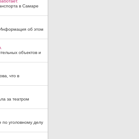
аботает.
анспорта в Самаре
. Информация об этом
.
тельных объектов и
ва, что в
ла за театром
е по уголовному делу