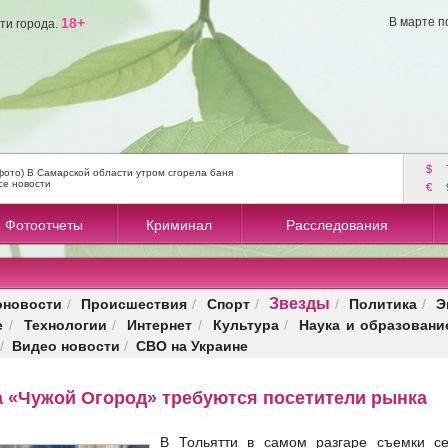
18+
В марте п
ти города.
$
фото) В Самарской области утром сгорела баня
се новости
€
Фотоотчеты
Криминал
Расследования
Звезды
оновости
Происшествия
Спорт
Политика
Э
/
/
/
/
/
е
Технологии
Интернет
Культура
Наука и образовани
/
/
/
/
Видео новости
СВО на Украине
/
/
а «Чужой Огород» требуются посетители рынка
В Тольятти в самом разгаре съемки с