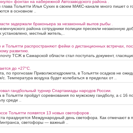
кнуло» фонтан на набережной Автозаводского района .
 глава Тольятти Илья Сухих в своем МАКС-канале много пишет о г
ются в основном ..
асти задержали браконьера за незаконный вылов рыбы .
езенчукского района сотрудники полиции пресекли незаконную до
к установлено, местный житель,..
е и Тольятти распространяют фейки о дистанционных встречах, п
ому развитию.
почту ТСЖ в Самарской области стал поступать документ, гласящий,
ается до +27°C.
ста, по прогнозам Приволжскгидромета, в Тольятти осадков не ожид
м/с. Температура воздуха будет колебаться в пределах от ..
товал гандбольный турнир Спартакиады народов России.
та в Тольятти пройдут соревнования по мужскому гандболу, а с 16 п
лу среди ..
се Тольятти появятся 13 новых светофоров .
ста празднуется Международный день светофора. Как отмечают в 
Минтранса, светофоры — важный ..