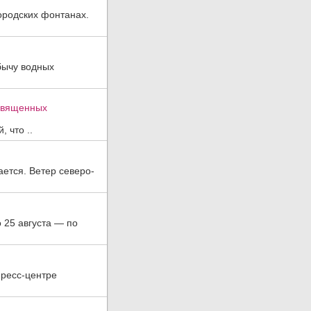
ородских фонтанах.
бычу водных
освященных
 что ..
ается. Ветер северо-
о 25 августа — по
пресс-центре