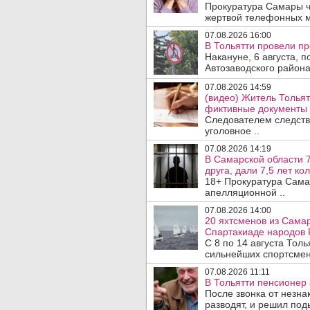
Прокуратура Самары ч
жертвой телефонных м
07.08.2026 16:00
В Тольятти провели п
Накануне, 6 августа, 
Автозаводского район
07.08.2026 14:59
(видео) Житель Тольят
фиктивные документы 
Следователем следств
уголовное ..
07.08.2026 14:19
В Самарской области 7
друга, дали 7,5 лет ко
18+ Прокуратура Сама
апелляционной ..
07.08.2026 14:00
20 яхтсменов из Самар
Спартакиаде народов 
С 8 по 14 августа Тол
сильнейших спортсмен
07.08.2026 11:11
В Тольятти пенсионер
После звонка от незна
разводят, и решил под