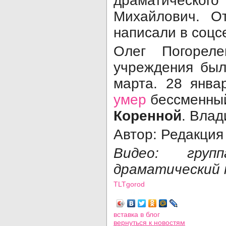
драматическо
Михайлович. О
написали в соцсе
Олег Погорел
учреждения был
марта. 28 янв
умер
бессменны
Коренной
. Влад
Автор: Редакция
Видео: гру
драматический
TLTgorod
Просмотров: 3942
вставка в блог
вернуться
к новостям