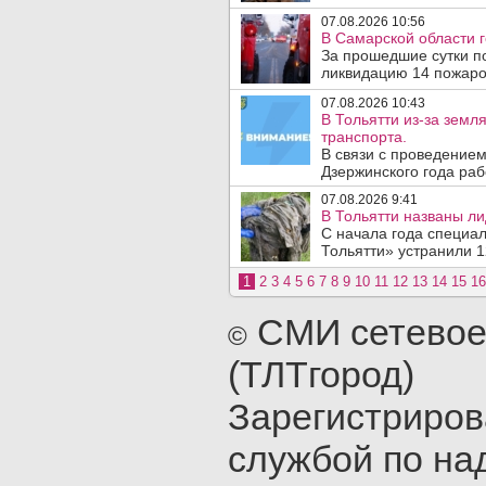
07.08.2026 10:56
В Самарской области г
За прошедшие сутки п
ликвидацию 14 пожаров
07.08.2026 10:43
В Тольятти из-за зем
транспорта.
В связи с проведением
Дзержинского года раб
07.08.2026 9:41
В Тольятти названы л
С начала года специа
Тольятти» устранили 1
1
2
3
4
5
6
7
8
9
10
11
12
13
14
15
16
СМИ сетевое
©
(ТЛТгород)
Зарегистриро
службой по на