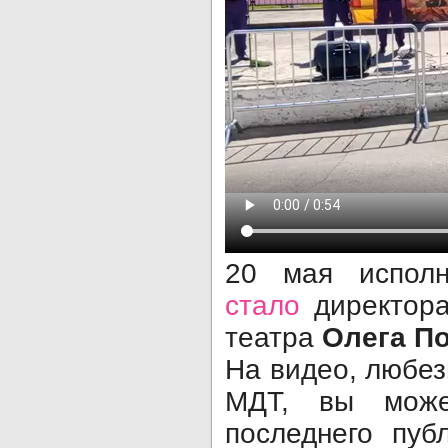
20 мая испол
стало
директора
театра
Олега П
На видео, любе
МДТ, вы може
последнего пуб