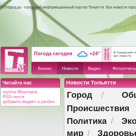
ТЛТгород.ру - городской информационный портал Тольятти. Все новости гор
В Самарской о
Погода сегодня
+24°
все новости
Бизнес
Новости
Видео
Фотоотчет
Новости Тольятти
Читайте нас
Город
Об
группа ВКонтакте
/
RSS-лента
добавить виджет в yandex
Происшествия
Политика
Эк
/
мир
Здоровь
/