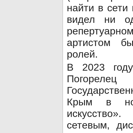
найти в сети
видел ни о
репертуар
артистом б
ролей.
В 2023 год
Погореле
Государстве
Крым в ном
искусство»
сетевым, ди