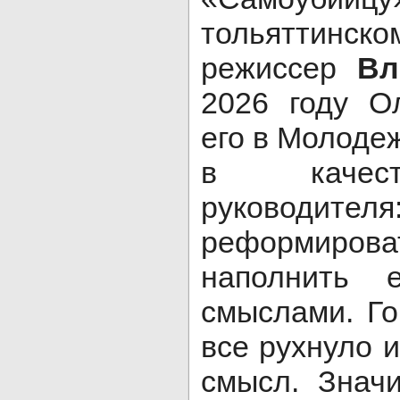
тольяттинс
режиссер
Вл
2026 году О
его в Молоде
в качеств
руководит
реформирова
наполнить 
смыслами. Го
все рухнуло 
смысл. Знач