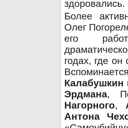
здоровались.
Более актив
Олег Погорел
его рабо
драматическ
годах, где он
Вспоминается
Калабушкин
Эрдмана
, П
Нагорного
,
Антона Чех
«Самоубий