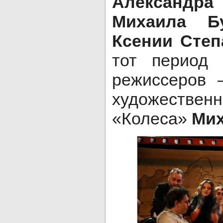
Александра
Михаила Бу
Ксении Сте
тот период
режиссеров 
художеств
«Колеса»
Мих