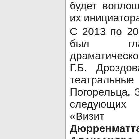
будет воплощ
их инициатора
С 2013 по 2
был гла
драматическ
Г.Б. Дроздо
театраль
Погорельца. 
следующих 
«Визи
Дюрренматт