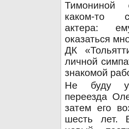
Тимониной 
каком-то с
актера: е
оказаться мно
ДК «Тольятт
личной симпа
знакомой раб
Не буду уг
переезда Ол
затем его во
шесть лет. 