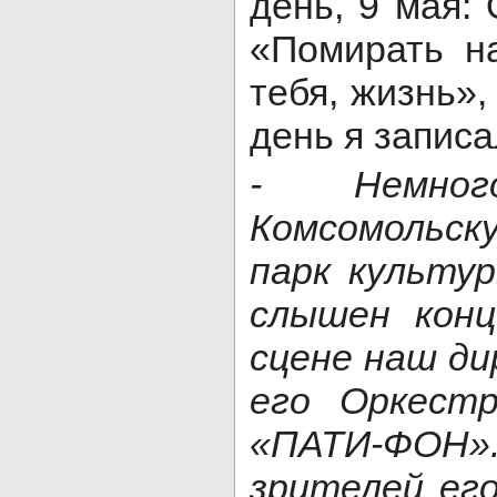
день, 9 мая:
«Помирать н
тебя, жизнь»,
день я записа
- Немног
Комсомольску
парк культу
слышен конц
сцене наш ди
его Оркест
«ПАТИ-ФОН».
зрителей ег