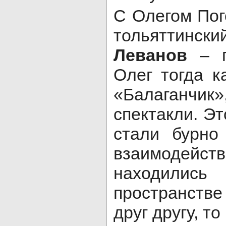
С Олегом Пог
тольяттин
Леванов
– п
Олег тогда к
«Балаганчик
спектакли. Эт
стали бурно
взаимодейс
находились
пространств
друг другу, т