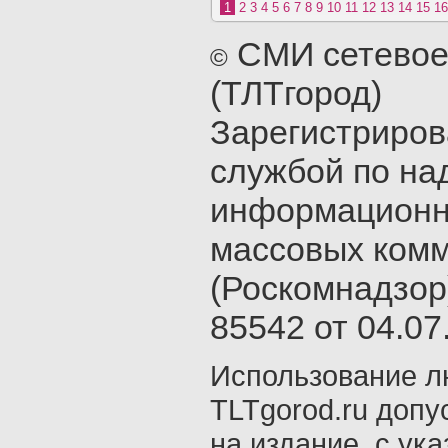
1
2
3
4
5
6
7
8
9
10
11
12
13
14
15
16
СМИ сетевое
©
(ТЛТгород)
Зарегистриро
службой по на
информационн
массовых ком
(Роскомнадзор
85542 от 04.07.
Использование л
TLTgorod.ru допу
на издание, с ук