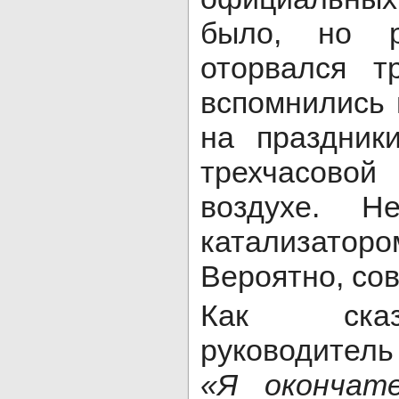
было, но р
оторвался т
вспомнились 
на праздники
трехчасово
воздухе. Н
катализат
Вероятно, со
Как сказ
руководител
«Я окончат