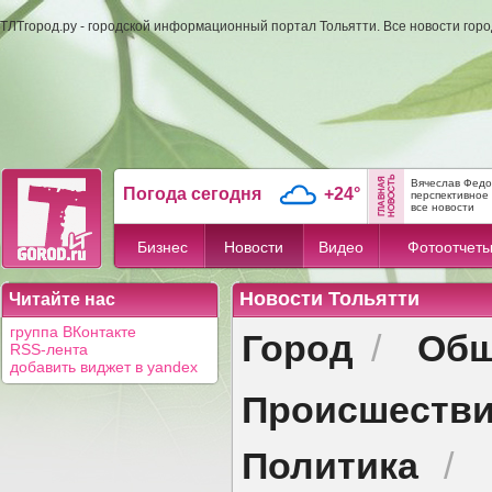
ТЛТгород.ру - городской информационный портал Тольятти. Все новости гор
Вячеслав Федо
Погода сегодня
+24°
перспективное 
все новости
Бизнес
Новости
Видео
Фотоотчет
Новости Тольятти
Читайте нас
Город
Общ
группа ВКонтакте
/
RSS-лента
добавить виджет в yandex
Происшеств
Политика
/