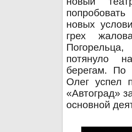
новый теат
попробовать
новых услов
грех жалов
Погорельца,
потянуло н
берегам. По
Олег успел 
«Автоград» з
основной дея