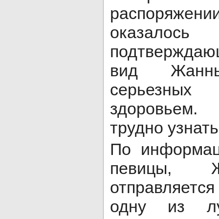
распоряж
оказал
подтверждаю
вид Жанн
серьезных
здоровьем.
трудно узнать
По информац
певицы, 
отправляет
одну из лу