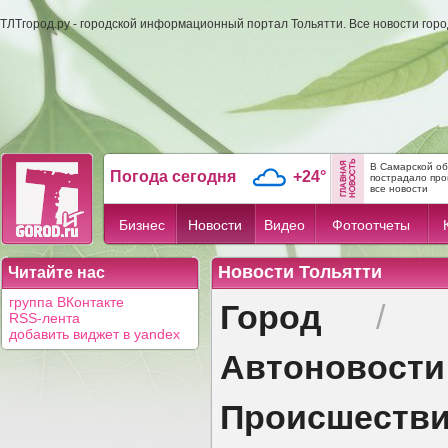
ТЛТгород.ру - городской информационный портал Тольятти. Все новости гор
В Самарской об
Погода сегодня
+24°
пострадало пр
все новости
Бизнес
Новости
Видео
Фотоотчеты
Новости Тольятти
Читайте нас
Город
группа ВКонтакте
/
RSS-лента
добавить виджет в yandex
Автоновости
Происшеств