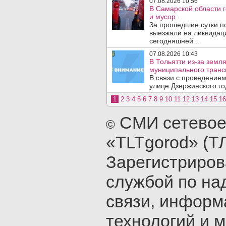
07.08.2026 10:56
В Самарской области г
и мусор .
За прошедшие сутки п
выезжали на ликвидаци
сегодняшней ..
07.08.2026 10:43
В Тольятти из-за зем
муниципального транс
В связи с проведением
улице Дзержинского го
1
2
3
4
5
6
7
8
9
10
11
12
13
14
15
16
СМИ сетевое
©
«TLTgorod» (Т
Зарегистриро
службой по на
связи, инфор
технологий и 