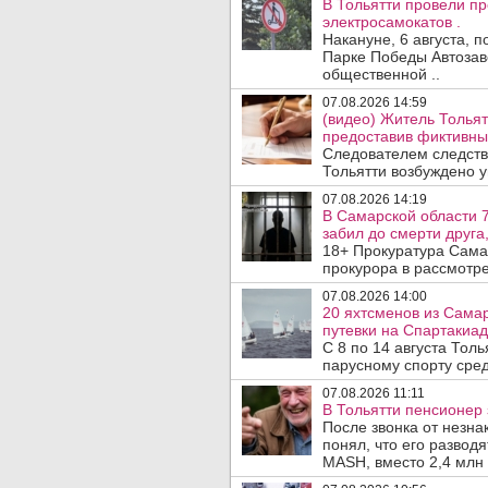
В Тольятти провели п
электросамокатов .
Накануне, 6 августа, 
Парке Победы Автозав
общественной ..
07.08.2026 14:59
(видео) Житель Тольят
предоставив фиктивны
Следователем следств
Тольятти возбуждено у
07.08.2026 14:19
В Самарской области 7
забил до смерти друга,
18+ Прокуратура Сама
прокурора в рассмотр
07.08.2026 14:00
20 яхтсменов из Сама
путевки на Спартакиад
С 8 по 14 августа Тол
парусному спорту сред
07.08.2026 11:11
В Тольятти пенсионер
После звонка от незна
понял, что его развод
MASH, вместо 2,4 млн 