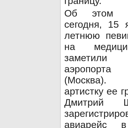
границу.
Об этом с
сегодня, 15 
летнюю певи
на медицин
заметили
аэропорта
(Москва).
артистку ее г
Дмитрий Ш
зарегистр
авиарейс 