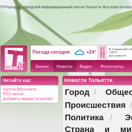
ТЛТгород.ру - городской информационный портал Тольятти. Все новости гор
В Самарской об
Погода сегодня
+24°
+35°C
все новости
Бизнес
Новости
Видео
Фотоотчеты
Новости Тольятти
Читайте нас
Город
Общес
группа ВКонтакте
/
RSS-лента
добавить виджет в yandex
Происшествия
Политика
Э
/
Страна и ми