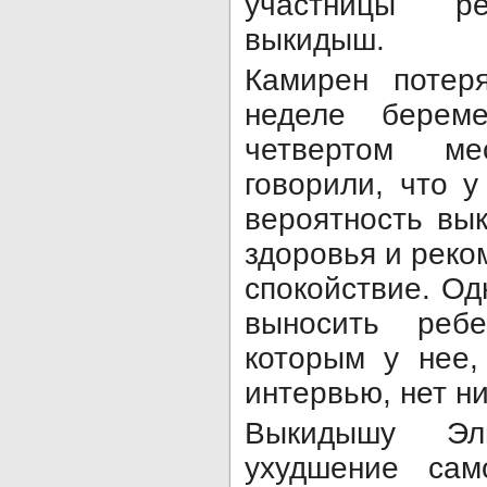
участницы ре
выкидыш.
Камирен потер
неделе берем
четвертом м
говорили, что 
вероятность вы
здоровья и реко
спокойствие. Од
выносить реб
которым у нее,
интервью, нет н
Выкидышу Эл
ухудшение сам