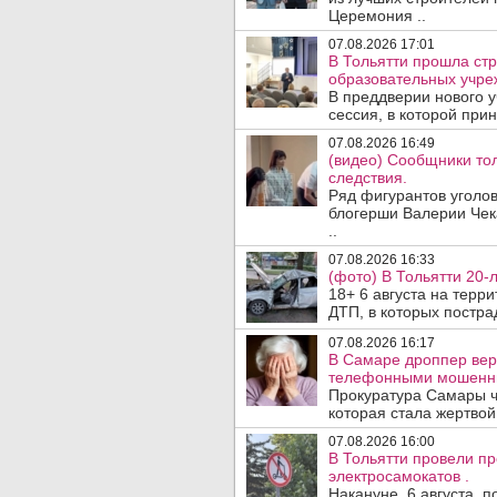
Церемония ..
07.08.2026 17:01
В Тольятти прошла стр
образовательных учре
В преддверии нового у
сессия, в которой прин
07.08.2026 16:49
(видео) Сообщники тол
следствия.
Ряд фигурантов уголов
блогерши Валерии Чека
..
07.08.2026 16:33
(фото) В Тольятти 20-
18+ 6 августа на терр
ДТП, в которых пострад
07.08.2026 16:17
В Самаре дроппер вер
телефонными мошенн
Прокуратура Самары ч
которая стала жертво
07.08.2026 16:00
В Тольятти провели п
электросамокатов .
Накануне, 6 августа, 