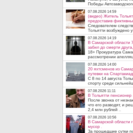
Победы Автозаводског
07.08.2026 14:59
(видео) Житель Тольят
предоставив фиктивны
Следователем следств
Тольятти возбуждено у
07.08.2026 14:19
В Самарской области 7
забил до смерти друга,
18+ Прокуратура Сама
рассмотрении апелляц
07.08.2026 14:00
20 яхтсменов из Сама
путевки на Спартакиад
С 8 по 14 августа Тол
спорту среди сильнейш
07.08.2026 11:11
В Тольятти пенсионер
После звонка от незна
что его разводят, и р
2,4 млн рублей ..
07.08.2026 10:56
В Самарской области г
мусор .
За прошедшие сутки п