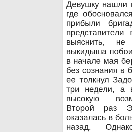
Девушку нашли 
где обосновалс
прибыли бриг
представители 
выяснить, н
выкидыша побои
в начале мая б
без сознания в б
ее толкнул Зад
три недели, а 
высокую воз
Второй раз Э
оказалась в бол
назад. Одна