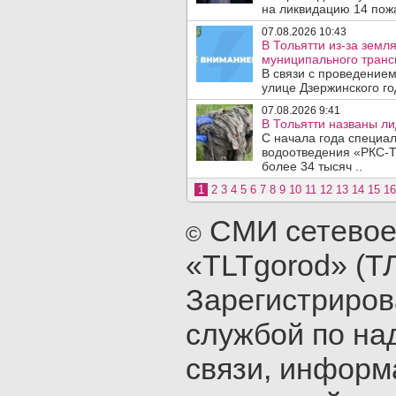
на ликвидацию 14 пожа
07.08.2026 10:43
В Тольятти из-за зем
муниципального транс
В связи с проведением
улице Дзержинского го
07.08.2026 9:41
В Тольятти названы л
С начала года специа
водоотведения «РКС-Т
более 34 тысяч ..
1
2
3
4
5
6
7
8
9
10
11
12
13
14
15
16
СМИ сетевое
©
«TLTgorod» (Т
Зарегистриро
службой по на
связи, инфор