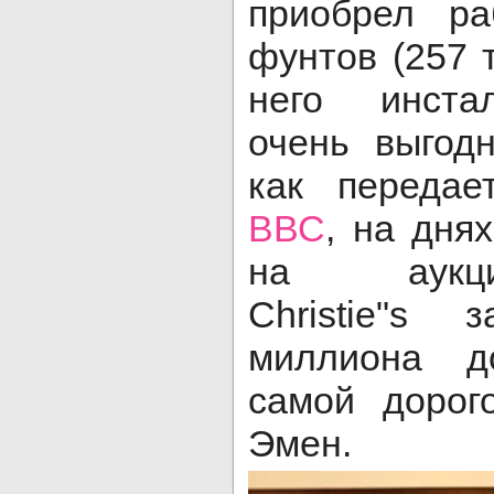
приобрел ра
фунтов (257 
него инста
очень выгодн
как переда
ВВС
, на дня
на аукци
Christie"s
миллиона д
самой дорог
Эмен.