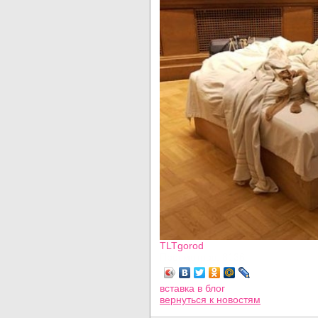
TLTgorod
Просмотров: 8136
вставка в блог
вернуться
к новостям