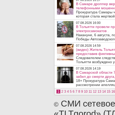
07.08.2026 16:17
В Самаре дроппер вер
телефонными мошенн
Прокуратура Самары ч
которая стала жертво
07.08.2026 16:00
В Тольятти провели п
электросамокатов .
Накануне, 6 августа, 
Победы Автозаводског
07.08.2026 14:59
(видео) Житель Тольят
предоставив фиктивны
Следователем следств
Тольятти возбуждено у
07.08.2026 14:19
В Самарской области 7
забил до смерти друга,
18+ Прокуратура Сама
рассмотрении апелляц
1
2
3
4
5
6
7
8
9
10
11
12
13
14
15
16
СМИ сетевое
©
«TLTgorod» (Т