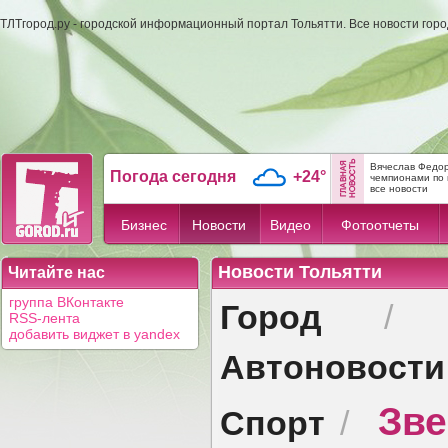
ТЛТгород.ру - городской информационный портал Тольятти. Все новости гор
Вячеслав Федор
Погода сегодня
+24°
чемпионами по 
все новости
Бизнес
Новости
Видео
Фотоотчеты
Новости Тольятти
Читайте нас
Город
группа ВКонтакте
RSS-лента
добавить виджет в yandex
Автоновости
Зв
Спорт
/