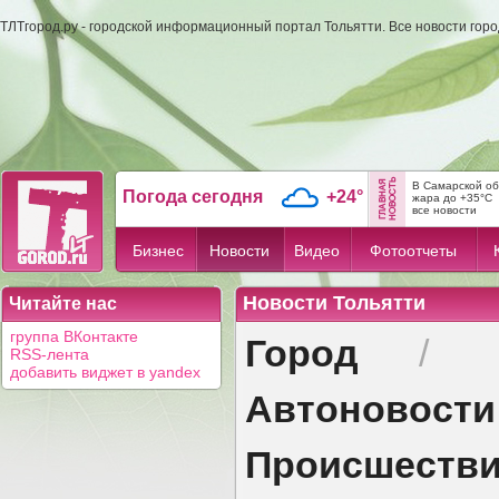
ТЛТгород.ру - городской информационный портал Тольятти. Все новости гор
В Самарской об
Погода сегодня
+24°
жара до +35°C
все новости
Бизнес
Новости
Видео
Фотоотчеты
Новости Тольятти
Читайте нас
Город
группа ВКонтакте
/
RSS-лента
добавить виджет в yandex
Автоновости
Происшеств