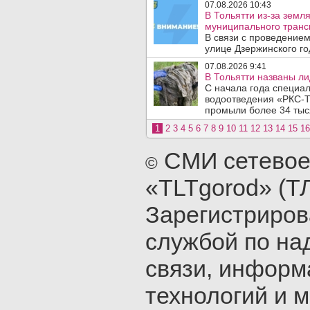
07.08.2026 10:43
В Тольятти из-за зем
муниципального транс
В связи с проведением
улице Дзержинского го
07.08.2026 9:41
В Тольятти названы л
С начала года специа
водоотведения «РКС-Т
промыли более 34 тыся
1
2
3
4
5
6
7
8
9
10
11
12
13
14
15
16
СМИ сетевое
©
«TLTgorod» (Т
Зарегистриро
службой по на
связи, инфор
технологий и 