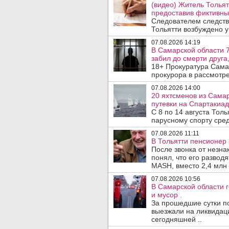
(видео) Житель Тольят
предоставив фиктивны
Следователем следств
Тольятти возбуждено у
07.08.2026 14:19
В Самарской области 7
забил до смерти друга,
18+ Прокуратура Сама
прокурора в рассмотр
07.08.2026 14:00
20 яхтсменов из Сама
путевки на Спартакиад
С 8 по 14 августа Тол
парусному спорту сред
07.08.2026 11:11
В Тольятти пенсионер
После звонка от незна
понял, что его развод
MASH, вместо 2,4 млн 
07.08.2026 10:56
В Самарской области г
и мусор .
За прошедшие сутки п
выезжали на ликвидаци
сегодняшней ..