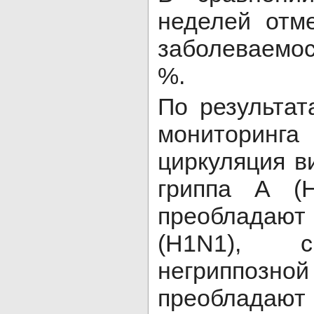
неделей отм
заболеваемо
%.
По результат
мониторин
циркуляция в
гриппа А (
преобладают
(H1N1), с
негриппоз
преобла