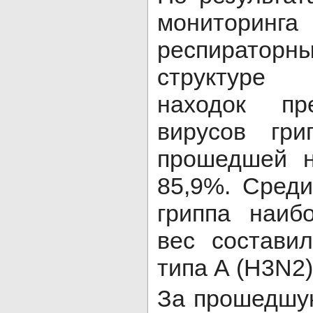
мониторинга
респиратор
структуре 
находок пр
вирусов гри
прошедшей н
85,9%. Среди
гриппа наиб
вес состави
типа А (Н3N2)
За прошедшу