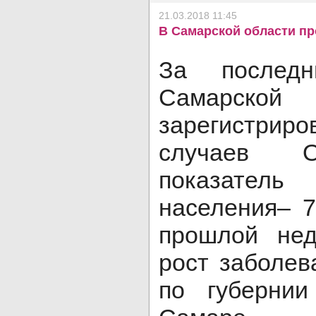
21.03.2018 11:45
В Самарской области п
За послед
Самарск
зарегистр
случаев О
показател
населения– 7
прошлой нед
рост заболев
по губерни