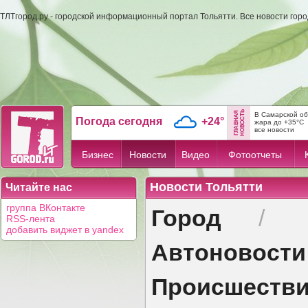
ТЛТгород.ру - городской информационный портал Тольятти. Все новости гор
В Самарской об
Погода сегодня
+24°
жара до +35°C
все новости
Бизнес
Новости
Видео
Фотоотчеты
Новости Тольятти
Читайте нас
Город
группа ВКонтакте
/
RSS-лента
добавить виджет в yandex
Автоновости
Происшеств