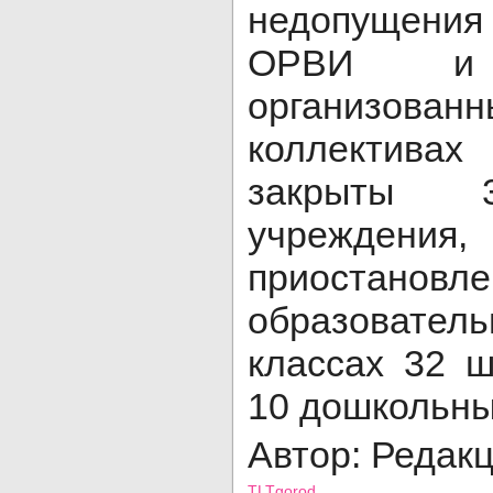
недопущения
ОРВИ и
организов
коллективах
закрыты 
учрежден
приостановле
образователь
классах 32 ш
10 дошкольны
Автор: Редак
TLTgorod