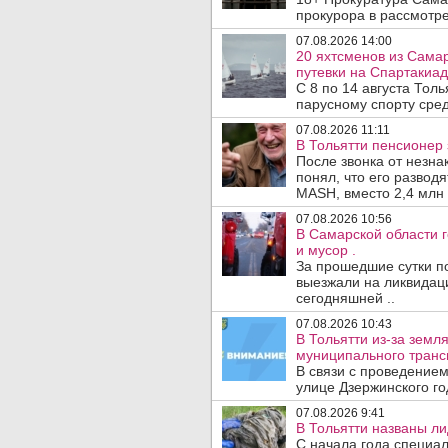
прокурора в рассмотр
07.08.2026 14:00
20 яхтсменов из Сама
путевки на Спартакиад
С 8 по 14 августа Тол
парусному спорту сред
07.08.2026 11:11
В Тольятти пенсионер
После звонка от незна
понял, что его развод
MASH, вместо 2,4 млн 
07.08.2026 10:56
В Самарской области г
и мусор .
За прошедшие сутки п
выезжали на ликвидаци
сегодняшней ..
07.08.2026 10:43
В Тольятти из-за зем
муниципального транс
В связи с проведением
улице Дзержинского го
07.08.2026 9:41
В Тольятти названы л
С начала года специа