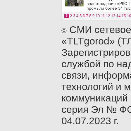
водоотведения «РКС-Т
промыли более 34 тыся
1
2
3
4
5
6
7
8
9
10
11
12
13
14
15
16
СМИ сетевое
©
«TLTgorod» (Т
Зарегистриро
службой по на
связи, инфор
технологий и 
коммуникаций 
серия Эл № ФС
04.07.2023 г.