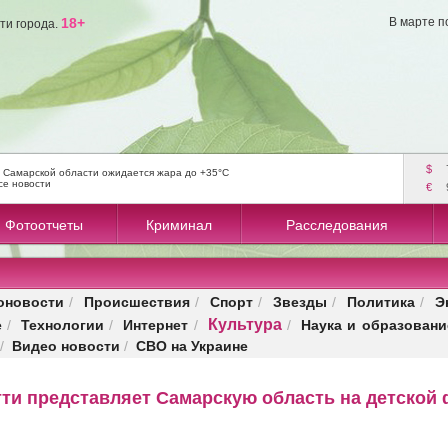
18+
В марте п
ти города.
$
 Самарской области ожидается жара до +35°C
се новости
€
Фотоотчеты
Криминал
Расследования
оновости
Происшествия
Спорт
Звезды
Политика
Э
/
/
/
/
/
Культура
е
Технологии
Интернет
Наука и образовани
/
/
/
/
Видео новости
СВО на Украине
/
/
тти представляет Самарскую область на детской