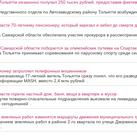
Тольятти незаконно получил 250 тысяч рублей, предоставив фикти
едственного отдела по Автозаводскому району Тольятти возбужден
асти 70-летнему пенсионеру, который зарезал и забил до смерти др
 Самарской области обеспечила участие прокурора в рассмотрени
 Самарской области поборются за олимпийские путевки на Спартак
та Тольятти принимает соревнования по парусному спорту среди с
сионер затроллил телефонных мошенников .
 незнакомца 77-летний житель Тольятти сразу понял, что его развод
нформации MASH, вместо 2,4 млн рублей ..
асти горели частный дом, баня, вещи в квартире и мусор .
утки пожарно-спасательные подразделения выезжали на ликвидац
в сегодняшней ..
а земляных работ изменятся маршруты движения муниципального т
дением земляных работ в районе 2-го квартала по улице Дзержинск
.