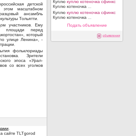
Куплю
куплю котеночка сфинкс
российская детской
Куплю котеночка ...
а этом масштабном
Куплю
куплю котеночка сфинкс
разцовый ансамбль
Куплю котеночка ...
культуры Тольятти.
ом участников. Ему
Подать объявление
а площади перед
кортостан», который
объявления
по улице Ленина», -
трации.
рытия фольклориады
становка. Зрители
ского эпоса «Урал-
вов со всех уголков