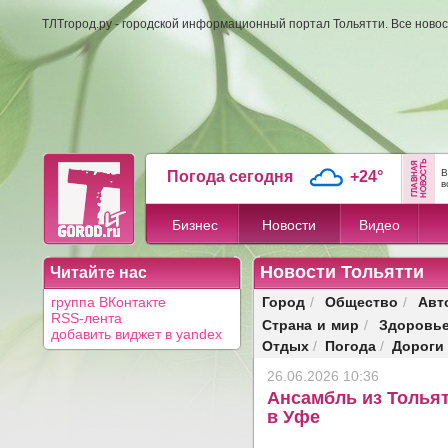
ТЛТгород.ру - городской информационный портал Тольятти. Все новос
В
Погода сегодня
+24°
в
Бизнес
Новости
Видео
Новости Тольятти
Читайте нас
Город
Общество
Авт
группа ВКонтакте
/
/
RSS-лента
Страна и мир
Здоровь
/
добавить виджет в yandex
Отдых
Погода
Дороги
/
/
26.06.2026 10:36
Ансамбль из Толья
в Уфе