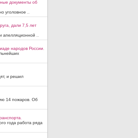
вные документы об
о уголовное ..
уга, дали 7,5 лет
и апелляционной ..
иаде народов России.
ильнейших
ят, и решил
ию 14 пожаров. Об
ранспорта.
ого года работа ряда