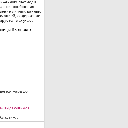
дается жара до
ти» выдающимся
ласти», ..