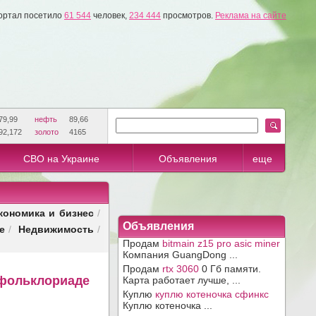
ортал посетило
61 544
человек,
234 444
просмотров.
Реклама на сайте
79,99
нефть
89,66
92,172
золото
4165
СВО на Украине
Объявления
еще
кономика и бизнес
/
Объявления
е
Недвижимость
/
/
Продам
bitmain z15 pro asic miner
Компания GuangDong ...
Продам
rtx 3060
0 Гб памяти.
 фольклориаде
Карта работает лучше, ...
Куплю
куплю котеночка сфинкс
Куплю котеночка ...