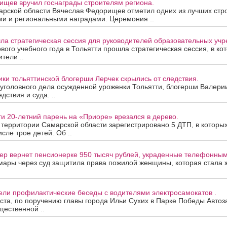
ищев вручил госнаграды строителям региона.
арской области Вячеслав Федорищев отметил одних из лучших стр
ми и региональными наградами. Церемония ..
ла стратегическая сессия для руководителей образовательных уч
вого учебного года в Тольятти прошла стратегическая сессия, в ко
тели ..
ки тольяттинской блогерши Лерчек скрылись от следствия.
уголовного дела осужденной уроженки Тольятти, блогерши Валери
дствия и суда. ..
ти 20-летний парень на «Приоре» врезался в дерево.
а территории Самарской области зарегистрировано 5 ДТП, в которы
исле трое детей. Об ..
ер вернет пенсионерке 950 тысяч рублей, украденные телефонны
мары через суд защитила права пожилой женщины, которая стала
ели профилактические беседы с водителями электросамокатов .
уста, по поручению главы города Ильи Сухих в Парке Победы Автоз
ественной ..