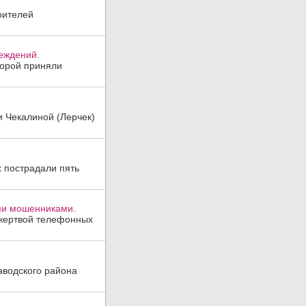
оителей
реждений.
торой приняли
и Чекалиной (Лерчек)
х пострадали пять
ми мошенниками.
 жертвой телефонных
аводского района