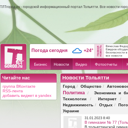
ТЛТгород.ру - городской информационный портал Тольятти. Все новости гор
Вячеслав Федо
Евкуров обсуди
Погода сегодня
+24°
безопасности в .
все новости
Бизнес
Новости
Видео
Фотоотчеты
Новости Тольятти
Читайте нас
Город
Общество
Автоново
группа ВКонтакте
/
/
RSS-лента
Политика
Экономика и б
/
добавить виджет в yandex
Технологии
Интернет
/
/
Недвижимость
Отдых
Пог
/
/
Украине
31.01.2023 8:40
В гимназии № 77 (Толь
В тольяттинской гимн