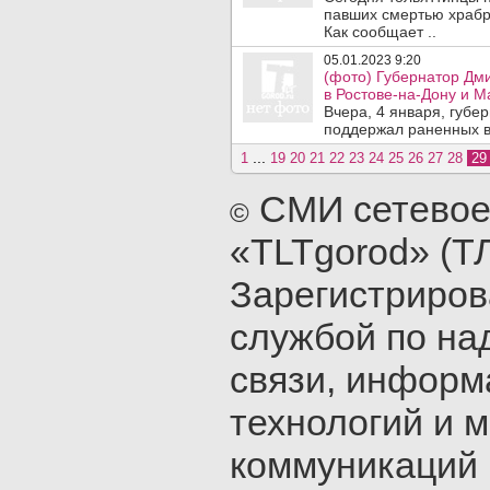
павших смертью храбр
Как сообщает ..
05.01.2023 9:20
(фото) Губернатор Дм
в Ростове-на-Дону и М
Вчера, 4 января, губе
поддержал раненных в
...
1
19
20
21
22
23
24
25
26
27
28
2
СМИ сетевое
©
«TLTgorod» (Т
Зарегистриро
службой по на
связи, инфор
технологий и 
коммуникаций 