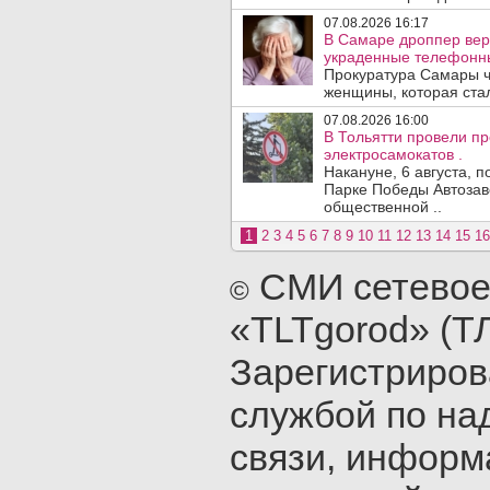
07.08.2026 16:17
В Самаре дроппер вер
украденные телефонн
Прокуратура Самары ч
женщины, которая ста
07.08.2026 16:00
В Тольятти провели п
электросамокатов .
Накануне, 6 августа, 
Парке Победы Автозав
общественной ..
1
2
3
4
5
6
7
8
9
10
11
12
13
14
15
16
СМИ сетевое
©
«TLTgorod» (Т
Зарегистриро
службой по на
связи, инфор