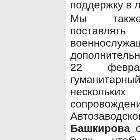
поддержку в 
Мы также
постав
военнослужа
дополнитель
22 февра
гуманитар
нескольких
сопровож
Автозаводск
Башкирова
о