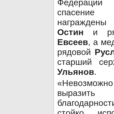
Федерации
спасение
награждены
Остин
и ря
Евсеев
, а м
рядовой
Рус
старший се
Ульянов
.
«Невозмо
вырази
благодарнос
стойко исп