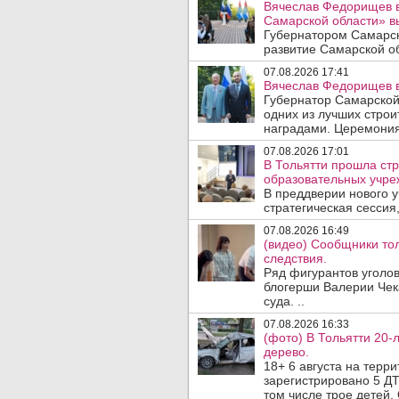
Вячеслав Федорищев в
Самарской области» 
Губернатором Самарск
развитие Самарской об
07.08.2026 17:41
Вячеслав Федорищев в
Губернатор Самарской
одних из лучших стро
наградами. Церемония
07.08.2026 17:01
В Тольятти прошла стр
образовательных учре
В преддверии нового у
стратегическая сессия,
07.08.2026 16:49
(видео) Сообщники тол
следствия.
Ряд фигурантов уголов
блогерши Валерии Чека
суда. ..
07.08.2026 16:33
(фото) В Тольятти 20-
дерево.
18+ 6 августа на терр
зарегистрировано 5 ДТ
том числе трое детей. 