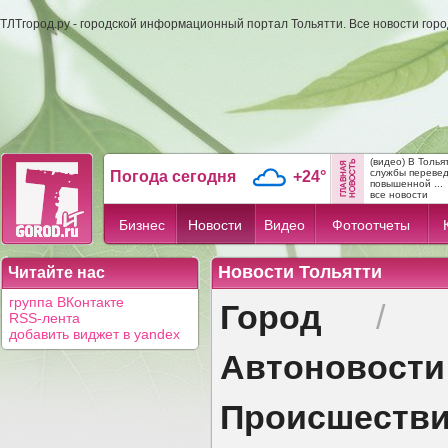
ТЛТгород.ру - городской информационный портал Тольятти. Все новости гор
(видео) В Толь
службы переве
Погода сегодня
+24°
повышенной ...
все новости
Бизнес
Новости
Видео
Фотоотчеты
Новости Тольятти
Читайте нас
Город
группа ВКонтакте
/
RSS-лента
добавить виджет в yandex
Автоновости
Происшеств