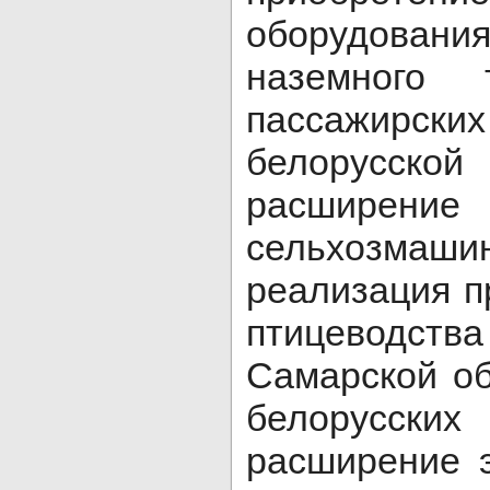
оборудова
наземного 
пассажирск
белорусс
расширен
сельхозмаши
реализация п
птицеводств
Самарской об
белорусски
расширение 