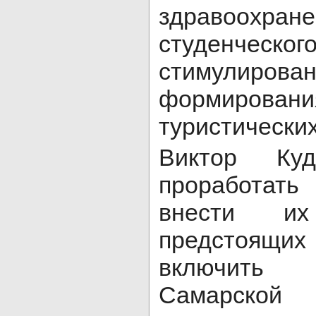
здравоо
студенчес
стимулиров
формирован
туристически
Виктор Куд
проработат
внести и
предстоящих
включить
Самарск