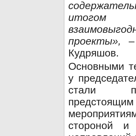
содержате
итого
взаимовыго
проекты»,
– 
Кудряшов.
Основными т
у председате
стали п
предстоящ
мероприятия
стороной и