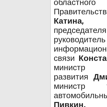
областного
Правительств
Катина
,
за
председателя
руководите
информацион
связи
Конст
министр э
развития
Дми
министр 
автомобильн
Пивкин,