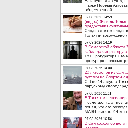
Накануне, 6 августа, 
Парке Победы Автозав
общественной ..
07.08.2026 14:59
(видео) Житель Тольят
предоставив фиктивны
Следователем следств
Тольятти возбуждено у
07.08.2026 14:19
В Самарской области 7
забил до смерти друга,
18+ Прокуратура Сама
прокурора в рассмотр
07.08.2026 14:00
20 яхтсменов из Сама
путевки на Спартакиад
С 8 по 14 августа Тол
парусному спорту сред
07.08.2026 11:11
В Тольятти пенсионер
После звонка от незна
понял, что его развод
MASH, вместо 2,4 млн 
07.08.2026 10:56
В Самарской области г
и мусор .