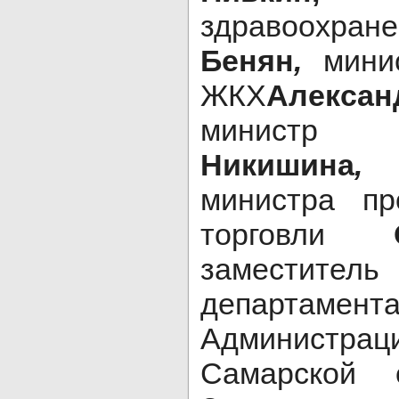
здравоохране
Бенян
,
мини
ЖКХ
Алекса
министр
Никишина
министра п
торговли
заместител
департамент
Администра
Самарской