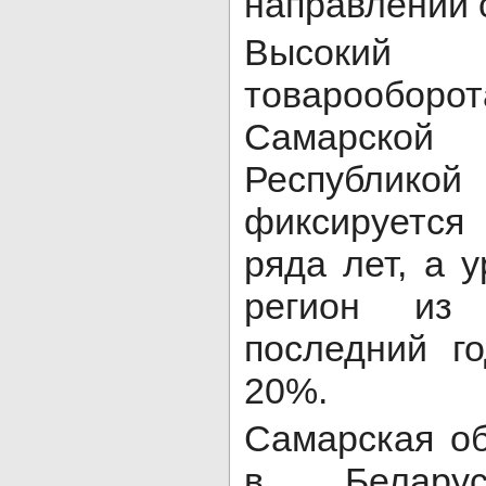
направлений 
Высоки
товарооб
Самарско
Республик
фиксируетс
ряда лет, а 
регион из 
последний г
20%.
Самарская об
в Белар