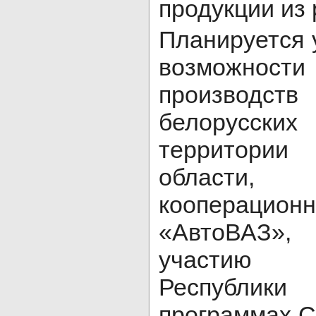
продукции из 
Планируется 
возможнос
производс
белорусски
территор
области
кооперацион
«АвтоВАЗ»,
участию 
Республик
программах С