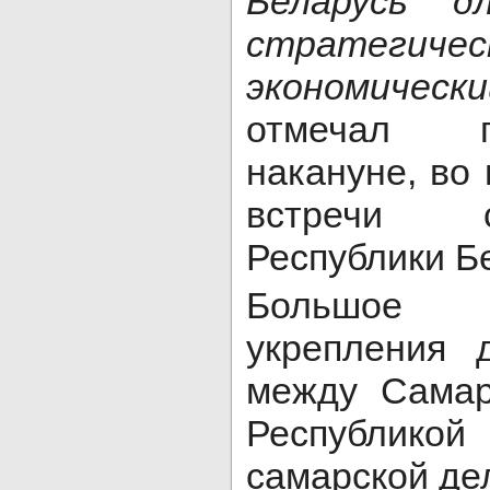
Беларусь д
стратеги
экономичес
отмечал г
накануне, во
встречи 
Республики Б
Большое 
укрепления 
между Самар
Республик
самарской дел