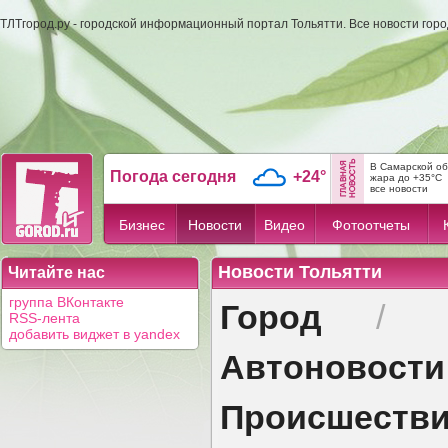
ТЛТгород.ру - городской информационный портал Тольятти. Все новости гор
В Самарской об
Погода сегодня
+24°
жара до +35°C
все новости
Бизнес
Новости
Видео
Фотоотчеты
Новости Тольятти
Читайте нас
Город
группа ВКонтакте
/
RSS-лента
добавить виджет в yandex
Автоновости
Происшеств