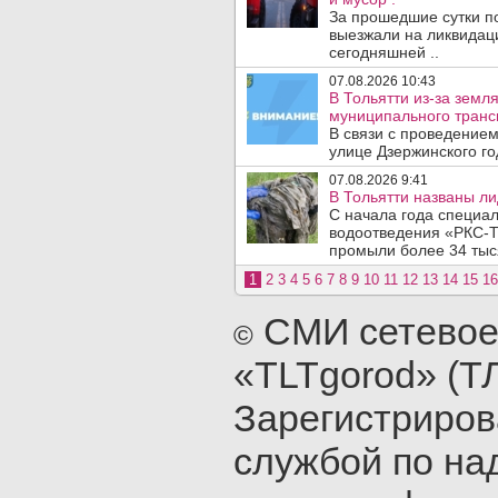
За прошедшие сутки п
выезжали на ликвидаци
сегодняшней ..
07.08.2026 10:43
В Тольятти из-за зем
муниципального транс
В связи с проведением
улице Дзержинского го
07.08.2026 9:41
В Тольятти названы л
С начала года специа
водоотведения «РКС-Т
промыли более 34 тыся
1
2
3
4
5
6
7
8
9
10
11
12
13
14
15
16
СМИ сетевое
©
«TLTgorod» (Т
Зарегистриро
службой по на