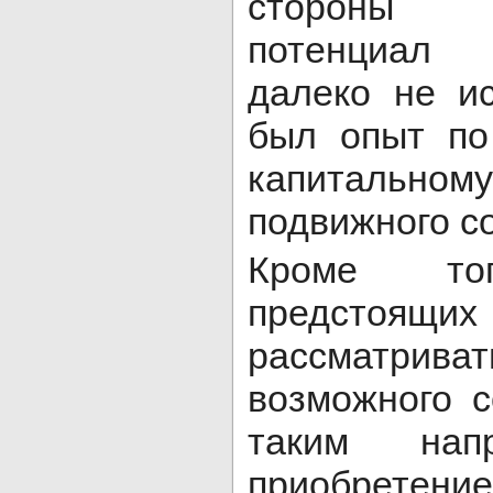
стороны 
потенциал
далеко не и
был опыт по
капиталь
подвижного с
Кроме т
предстоящих
рассматрив
возможного с
таким напр
приобрете