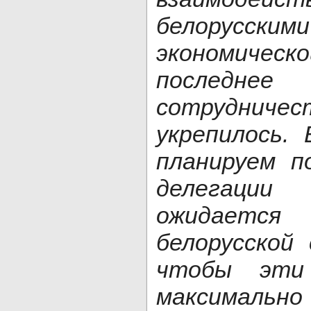
белорусски
экономичес
последне
сотрудниче
укрепилось.
планируем п
делегации 
ожидается
белорусской
чтобы эти
максимальн