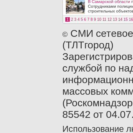
В Самарской области 
Сотрудниками полиции
строительных объектов
1
2
3
4
5
6
7
8
9
10
11
12
13
14
15
16
СМИ сетевое
©
(ТЛТгород)
Зарегистриро
службой по на
информационн
массовых ком
(Роскомнадзор
85542 от 04.07.
Использование л