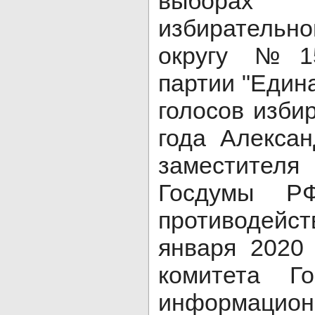
выборах
избиратель
округу №15
партии "Един
голосов изби
года Алекса
заместителя
Госдумы Р
противодей
января 2020
комитета Г
информац