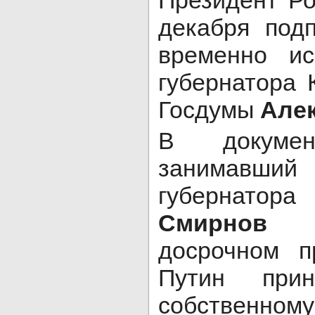
Президент Р
декабря под
временно ис
губернатора 
Госдумы
Але
В докумен
занимавши
губернат
Смирнов
по
досрочном п
Путин при
собственному