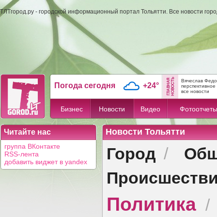
ТЛТгород.ру - городской информационный портал Тольятти. Все новости гор
Вячеслав Федо
Погода сегодня
+24°
перспективное 
все новости
Бизнес
Новости
Видео
Фотоотчет
Новости Тольятти
Читайте нас
Город
Общ
группа ВКонтакте
/
RSS-лента
добавить виджет в yandex
Происшеств
Политика