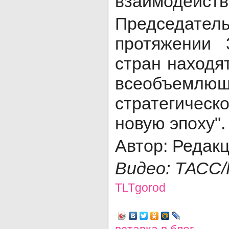
взаимодейств
Председател
протяжении 
стран находя
всеобъемл
стратегичес
новую эпоху".
Автор: Редак
Видео: ТАСС/
TLTgorod
Просмотров: 3749