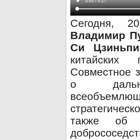
Сегодня, 2
Владимир П
Си Цзиньп
китайских 
Совместное з
о дальне
всеобъемл
стратегичес
также об у
добросос