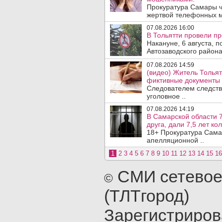
Прокуратура Самары ч
жертвой телефонных м
07.08.2026 16:00
В Тольятти провели п
Накануне, 6 августа, 
Автозаводского район
07.08.2026 14:59
(видео) Житель Тольят
фиктивные документы 
Следователем следств
уголовное ..
07.08.2026 14:19
В Самарской области 7
друга, дали 7,5 лет ко
18+ Прокуратура Сама
апелляционной ..
1
2
3
4
5
6
7
8
9
10
11
12
13
14
15
16
СМИ сетевое
©
(ТЛТгород)
Зарегистриро