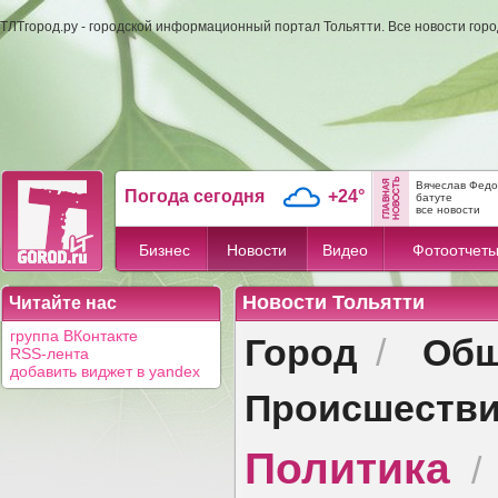
ТЛТгород.ру - городской информационный портал Тольятти. Все новости гор
Вячеслав Федо
Погода сегодня
+24°
батуте
все новости
Бизнес
Новости
Видео
Фотоотчет
Новости Тольятти
Читайте нас
Город
Общ
группа ВКонтакте
/
RSS-лента
добавить виджет в yandex
Происшеств
Политика