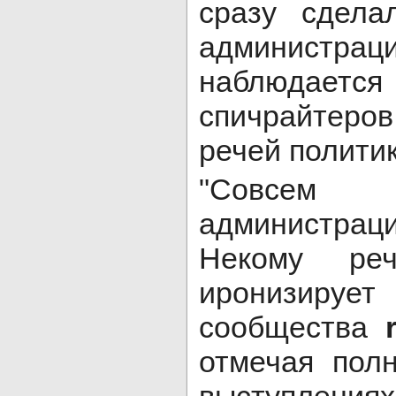
сразу сдела
администрац
наблюдае
спичрайтеро
речей политик
"Совсем
администра
Некому ре
иронизи
сообщества
отмечая пол