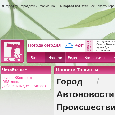
ТЛТгород.ру - городской информационный портал Тольятти. Все новости гор
Обращение губ
области Вячес
Погода сегодня
+24°
случаю Дня ...
все новости
Бизнес
Новости
Видео
Фотоотчеты
Новости Тольятти
Читайте нас
Город
группа ВКонтакте
/
RSS-лента
добавить виджет в yandex
Автоновости
Происшеств