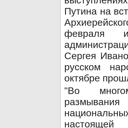
выступлен
Путина на вс
Архиерейс
февраля и
администра
Сергея Иван
русском на
октябре прошл
"Во мног
размывани
националь
настоящей 