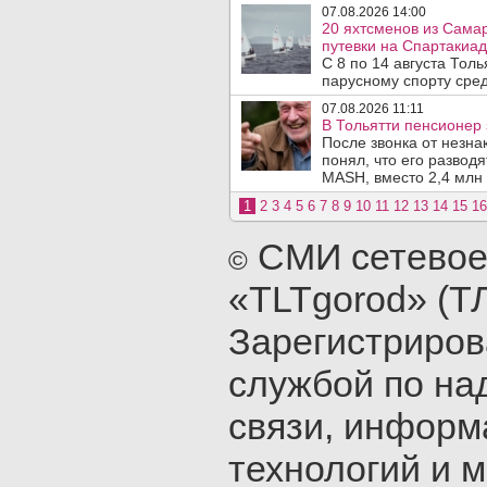
07.08.2026 14:00
20 яхтсменов из Сама
путевки на Спартакиад
С 8 по 14 августа Тол
парусному спорту сред
07.08.2026 11:11
В Тольятти пенсионер
После звонка от незна
понял, что его развод
MASH, вместо 2,4 млн 
1
2
3
4
5
6
7
8
9
10
11
12
13
14
15
16
СМИ сетевое
©
«TLTgorod» (Т
Зарегистриро
службой по на
связи, инфор
технологий и 