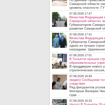
По данным Приволжско
Самарской области ож
уровень опасности. ГУ
07.08.2026 17:47
Вячеслав Федорищев в
Самарской области» 
Губернатором Самарск
развитие Самарской об
07.08.2026 17:41
Вячеслав Федорищев в
Губернатор Самарской
одних из лучших стро
наградами. Церемония
07.08.2026 17:01
В Тольятти прошла стр
образовательных учре
В преддверии нового у
стратегическая сессия,
07.08.2026 16:49
(видео) Сообщники тол
следствия.
Ряд фигурантов уголов
блогерши Валерии Чека
суда. ..
07.08.2026 16:33
(фото) В Тольятти 20-