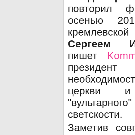
повторил ф
осенью 201
кремлевско
Сергеем И
пишет
Komm
президе
необходимос
церкви 
"вульгарно
светскости.
Заметив сов