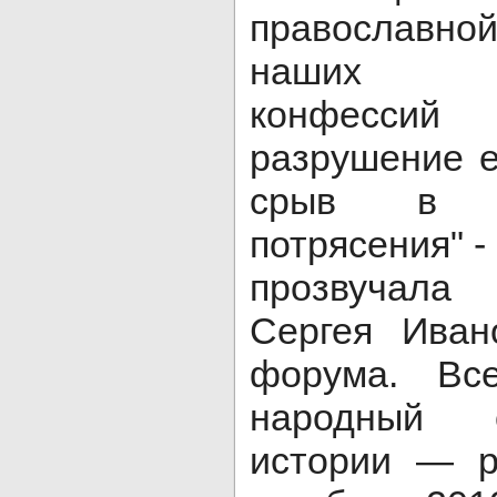
православной
наших т
конфесси
разрушение е
срыв в 
потрясения" -
прозвучала
Сергея Иван
форума. Вс
народный 
истории — р