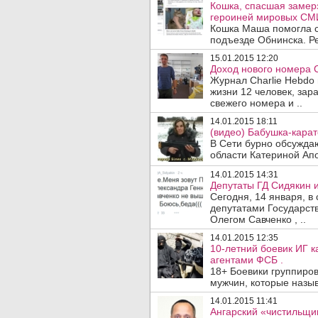
Кошка, спасшая замер
героиней мировых СМ
Кошка Маша помогла с
подъезде Обнинска. Ре
15.01.2015 12:20
Доход нового номера C
Журнал Charlie Hebdo 
жизни 12 человек, зар
свежего номера и ..
14.01.2015 18:11
(видео) Бабушка-карат
В Сети бурно обсуждаю
области Катериной Апо
14.01.2015 14:31
Депутаты ГД Сидякин и
Сегодня, 14 января, в
депутатами Государс
Олегом Савченко , ..
14.01.2015 12:35
10-летний боевик ИГ к
агентами ФСБ .
18+ Боевики группиров
мужчин, которые назыв
14.01.2015 11:41
Ангарский «чистильщи