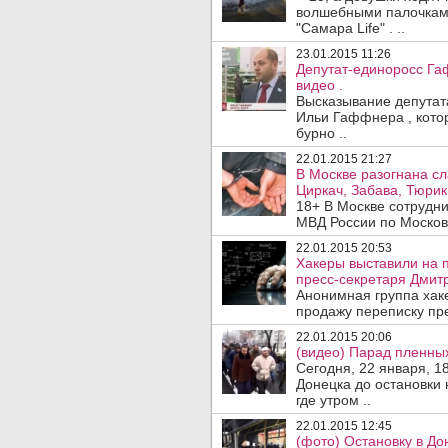
волшебными палочками
"Самара Life" . ..
23.01.2015 11:26
Депутат-единоросс Га
видео .
Высказывание депутат
Ильи Гаффнера , кото
бурно ..
22.01.2015 21:27
В Москве разогнана сл
Циркач, Забава, Тюрик,
18+ В Москве сотрудн
МВД России по Московс
22.01.2015 20:53
Хакеры выставили на 
пресс-секретаря Дмит
Анонимная группа хак
продажу переписку пре
22.01.2015 20:06
(видео) Парад пленны
Сегодня, 22 января, 1
Донецка до остановки 
где утром ..
22.01.2015 12:45
(фото) Остановку в До