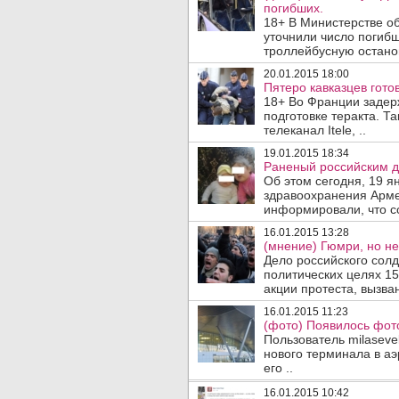
погибших.
18+ В Министерстве 
уточнили число погиб
троллейбусную останов
20.01.2015 18:00
Пятеро кавказцев гото
18+ Во Франции задер
подготовке теракта. 
телеканал Itele, ..
19.01.2015 18:34
Раненый российским д
Об этом сегодня, 19 я
здравоохранения Арме
информировали, что со
16.01.2015 13:28
(мнение) Гюмри, но не
Дело российского солд
политических целях 1
акции протеста, вызва
16.01.2015 11:23
(фото) Появилось фото
Пользователь milaseve
нового терминала в аэ
его ..
16.01.2015 10:42