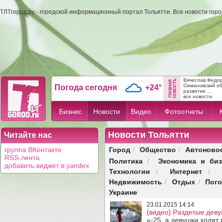
ТЛТгород.ру - городской информационный портал Тольятти. Все новости гор
Вячеслав Федо
Симановский об
Погода сегодня
+24°
развитие ...
все новости
Бизнес
Новости
Видео
Фотоотчеты
Новости Тольятти
Читайте нас
Город
Общество
Автоново
группа ВКонтакте
/
/
RSS-лента
Политика
Экономика и биз
/
добавить виджет в yandex
Технологии
Интернет
/
/
Недвижимость
Отдых
Пог
/
/
Украине
23.01.2015 14:14
(видео) Раздетые деву
«-25, а девушки ходят