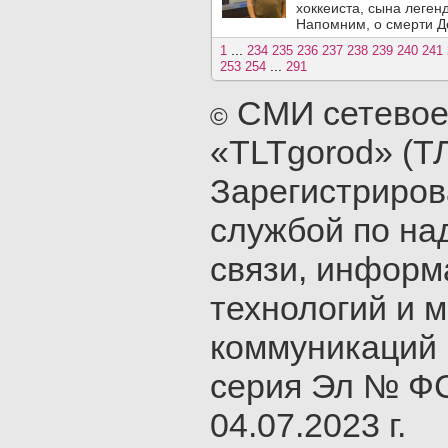
хоккеиста, сына леген
Напомним, о смерти Де
...
1
234
235
236
237
238
239
240
241
...
253
254
291
СМИ сетевое
©
«TLTgorod» (Т
Зарегистриро
службой по на
связи, инфор
технологий и 
коммуникаций 
серия Эл № ФС
04.07.2023 г.