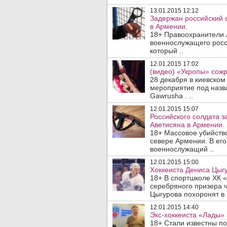
13.01.2015 12:12
Задержан российский с
в Армении.
18+ Правоохранители 
военнослужащего росс
который ..
12.01.2015 17:02
(видео) «Укропы» сожр
28 декабря в киевском
мероприятие под назв
Gawrusha . ..
12.01.2015 15:07
Российского солдата з
Аветисяна в Армении.
18+ Массовое убийств
севере Армении. В ег
военнослужащий ..
12.01.2015 15:00
Хоккеиста Дениса Цыгу
18+ В спортшколе ХК 
серебряного призера 
Цыгурова похоронят в 
12.01.2015 14:40
Экс-хоккеиста «Лады»
18+ Стали известны по