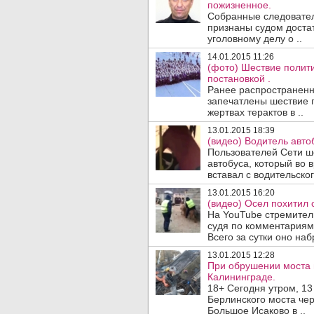
пожизненное.
Собранные следовател
признаны судом доста
уголовному делу о ..
14.01.2015 11:26
(фото) Шествие полити
постановкой .
Ранее распространен
запечатлены шествие п
жертвах терактов в ..
13.01.2015 18:39
(видео) Водитель авто
Пользователей Сети ш
автобуса, который во 
вставал с водительског
13.01.2015 16:20
(видео) Осел похитил 
На YouTube стремител
судя по комментариям
Всего за сутки оно наб
13.01.2015 12:28
При обрушении моста 
Калининграде.
18+ Сегодня утром, 13
Берлинского моста чер
Большое Исаково в ..