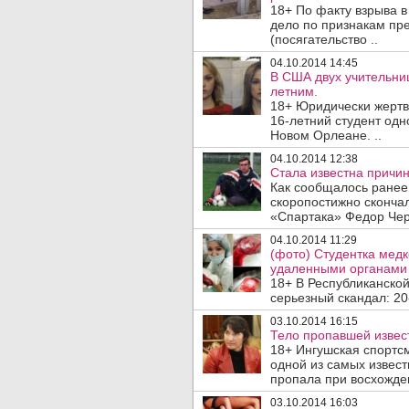
18+ По факту взрыва в
дело по признакам пр
(посягательство ..
04.10.2014 14:45
В США двух учительниц
летним.
18+ Юридически жертв
16-летний студент одн
Новом Орлеане. ..
04.10.2014 12:38
Стала известна причи
Как сообщалось ранее 
скоропостижно сконча
«Спартака» Федор Чер
04.10.2014 11:29
(фото) Студентка мед
удаленными органами 
18+ В Республиканской
серьезный скандал: 20-
03.10.2014 16:15
Тело пропавшей извес
18+ Ингушская спортс
одной из самых извест
пропала при восхожден
03.10.2014 16:03