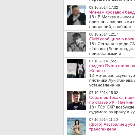
08.10.2014 17:32
Членам кровавой банд
18+ В Москве вынесен
признаны виновными в
нападений, сообщает .
08.10.2014 12:17
СМИ сообщили о похи
18+ Сегодня в ряде С
«Тосно» (Ленинградска
неизвестными и ..
07.10.2014 15:21
(видео) Путин стала о
Женеве.
12-метровая скульпту
плотника Луи Женева 
установлена на ..
07.10.2014 15:02
Соратник Тесака, нац
по статье УК «Наемнич
18+ ГСУ СКР возбужде
судимого за кражу и ху
07.10.2014 11:20
(фото) Австралиец уб
трансгендера .