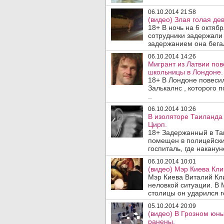
06.10.2014 21:58
(видео) Злая голая де
18+ В ночь на 6 октяб
сотрудники задержали
задержанием она бегал
06.10.2014 14:26
Мигрант из Латвии пов
школьницы в Лондоне.
18+ В Лондоне повесил
Залькалнс , которого 
..
06.10.2014 10:26
В изоляторе Таиланда
Цирп.
18+ Задержанный в Та
помещен в полицейский
госпиталь, где накануне
06.10.2014 10:01
(видео) Мэр Киева Кли
Мэр Киева Виталий Кли
неловкой ситуации. В 
столицы он ударился г
05.10.2014 20:09
(видео) В Грозном юны
ранены.