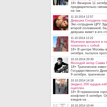
18+ Вечером 11 октяб
предварительно связа
на так ..
11.10.2014 12:57
Девушка Сноудена пер
Экс-сотрудник ЦРУ Эд
второй половинкой, б
девушка живет в его ст
11.10.2014 12:22
Мужчина врезался в п
покончить с собой.
18+ В центре Москвы в
октября, пытался прот
10.10.2014 20:30
Молодой актер Савва Г
18+ Трагическое извес
Государственного Дра
9 октября, трагически .
10.10.2014 14:18
(видео) 200 курдов из
оцеплен.
18+ В германском гор
конфликт 6 октября. О
езидов на ..
10.10.2014 10:44