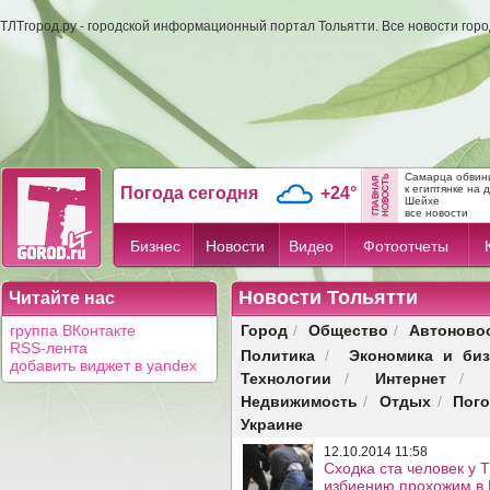
ТЛТгород.ру - городской информационный портал Тольятти. Все новости гор
Самарца обвини
к египтянке на 
Погода сегодня
+24°
Шейхе
все новости
Бизнес
Новости
Видео
Фотоотчеты
Новости Тольятти
Читайте нас
Город
Общество
Автоново
группа ВКонтакте
/
/
RSS-лента
Политика
Экономика и биз
/
добавить виджет в yandex
Технологии
Интернет
/
/
Недвижимость
Отдых
Пог
/
/
Украине
12.10.2014 11:58
Сходка ста человек у 
избиению прохожим в 