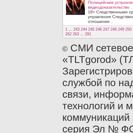
Полицейские устроили
видеодоказательство .
18+ Следственными ор
управления Следствен
отношении ..
...
1
243
244
245
246
247
248
249
250
...
262
263
291
СМИ сетевое
©
«TLTgorod» (Т
Зарегистриро
службой по на
связи, инфор
технологий и 
коммуникаций 
серия Эл № ФС