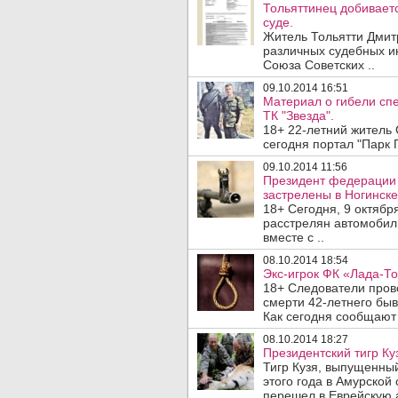
Тольяттинец добивает
суде.
Житель Тольятти Дмит
различных судебных ин
Союза Советских ..
09.10.2014 16:51
Материал о гибели сп
ТК "Звезда".
18+ 22-летний житель
сегодня портал "Парк Г
09.10.2014 11:56
Президент федерации 
застрелены в Ногинске
18+ Сегодня, 9 октября
расстрелян автомобиль
вместе с ..
08.10.2014 18:54
Экс-игрок ФК «Лада-То
18+ Следователи пров
смерти 42-летнего бы
Как сегодня сообщают 
08.10.2014 18:27
Президентский тигр Ку
Тигр Кузя, выпущенны
этого года в Амурской
перешел в Еврейскую а