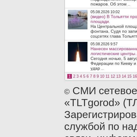
пожаров. Об этом ..
05.08.2026 10:02
(видео) В Тольятти п
площади.
На Центральной площа
фонтана. Судя по запи
соцсетях глава Тольятт
05.08.2026 9:57
Нанесен массированны
логистические центры.
Сегодня ночью, 5 авг
Федерации по Киеву и
удар ..
1
2
3
4
5
6
7
8
9
10
11
12
13
14
15
16
СМИ сетевое
©
«TLTgorod» (Т
Зарегистриро
службой по на