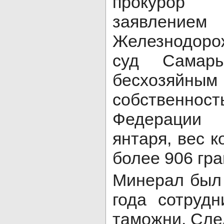
прокурор
заявл
Железнодор
суд Самар
бесхозяйны
собственно
Федерации 
янтаря, вес к
более 906 гр
Минерал был 
года сотруд
таможни. Сле