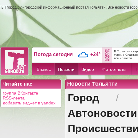
ТЛТгород.ру - городской информационный портал Тольятти. Все новости гор
В Тольятти ста
Погода сегодня
+24°
турнир Спартак
все новости
Бизнес
Новости
Видео
Фотоотчеты
Новости Тольятти
Читайте нас
Город
группа ВКонтакте
/
RSS-лента
добавить виджет в yandex
Автоновости
Происшеств