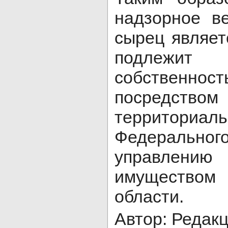
надзорное ве
сырец являет
подлежит
собственно
посредств
территориал
Федерально
управлению 
имущество
области.
Автор: Редак