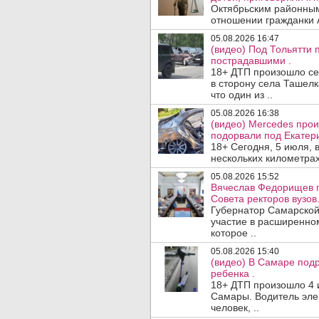
Октябрьским районным
отношении гражданки А
05.08.2026 16:47
(видео) Под Тольятти
пострадавшими .
18+ ДТП произошло сег
в сторону села Ташелк
что один из ..
05.08.2026 16:38
(видео) Mercedes про
подорвали под Екатер
18+ Сегодня, 5 июля, 
нескольких километрах
05.08.2026 15:52
Вячеслав Федорищев п
Совета ректоров вузов
Губернатор Самарской
участие в расширенном
которое ..
05.08.2026 15:40
(видео) В Самаре подр
ребенка .
18+ ДТП произошло 4 
Самары. Водитель эле
человек, ..