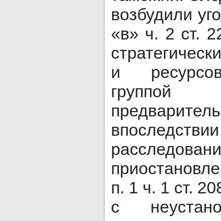
возбудили уго
«в» ч. 2 ст. 
стратегическ
и ресурсов
группо
предваритель
впосле
расслед
приостановл
п. 1 ч. 1 ст. 
с неустано