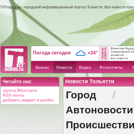
ТЛТгород.ру - городской информационный портал Тольятти. Все новости гор
Вячеслав Федо
Симановский об
Погода сегодня
+24°
развитие ...
все новости
Бизнес
Новости
Видео
Фотоотчеты
Новости Тольятти
Читайте нас
Город
группа ВКонтакте
/
RSS-лента
добавить виджет в yandex
Автоновости
Происшеств