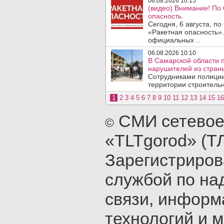
06.08.2026 10:15
(видео) Внимание! По
опасность.
Сегодня, 6 августа, п
«Ракетная опасность».
официальных ..
06.08.2026 10:10
В Самарской области 
нарушителей из стран
Сотрудниками полиции
территории строительн
1
2
3
4
5
6
7
8
9
10
11
12
13
14
15
16
СМИ сетевое
©
«TLTgorod» (Т
Зарегистриро
службой по на
связи, инфор
технологий и 