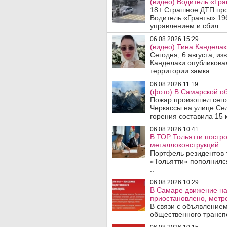
(видео) Водитель «Гра
18+ Страшное ДТП прои
Водитель «Гранты» 19
управлением и сбил ..
06.08.2026 15:29
(видео) Тина Канделак
Сегодня, 6 августа, и
Канделаки опубликовал
территории замка ..
06.08.2026 11:19
(фото) В Самарской об
Пожар произошел сегодн
Черкассы на улице Се
горения составила 15 
06.08.2026 10:41
В ТОР Тольятти постро
металлоконструкций.
Портфель резидентов 
«Тольятти» пополнилс
..
06.08.2026 10:29
В Самаре движение на
приостановлено, метро
В связи с объявление
общественного трансп