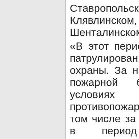
Ставропольск
Клявлинско
Шенталинском
«В этот пери
патрулиро
охраны. За 
пожарной б
услови
противопожа
том числе за
в период 