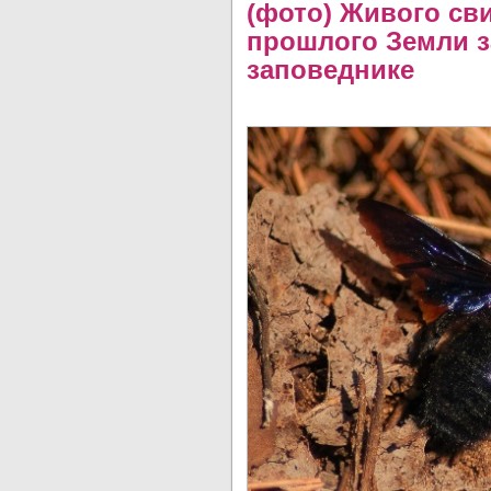
(фото) Живого св
прошлого Земли з
заповеднике