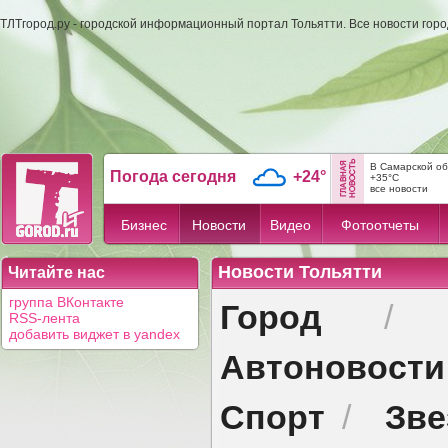
ТЛТгород.ру - городской информационный портал Тольятти. Все новости гор
В Самарской об
Погода сегодня
+24°
+35°C
все новости
Бизнес
Новости
Видео
Фотоотчеты
Новости Тольятти
Читайте нас
Город
группа ВКонтакте
RSS-лента
добавить виджет в yandex
Автоновости
Спорт
Зв
/