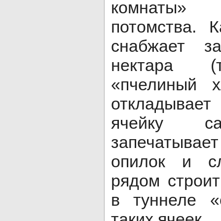
комнаты»
потомства. 
снабжает з
нектара (
«пчелиный х
откладывае
ячейку са
запечатывае
опилок и с
рядом строи
в туннеле «
таких ячеек.