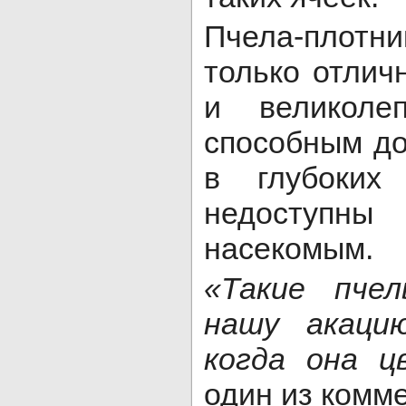
Пчела-плот
только отлич
и великоле
способным до
в глубоких 
недоступн
насекомым.
«Такие пче
нашу акаци
когда она 
один из комме