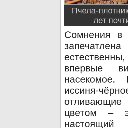
Пчела-плотни
лет почт
Сомнения в 
запечатлен
естественны
впервые в
насекомое. 
иссиня-чёрн
отливающие
цветом – эт
настоящий 