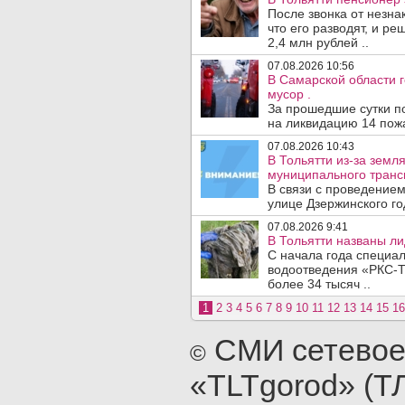
После звонка от незна
что его разводят, и р
2,4 млн рублей ..
07.08.2026 10:56
В Самарской области г
мусор .
За прошедшие сутки п
на ликвидацию 14 пожа
07.08.2026 10:43
В Тольятти из-за зем
муниципального транс
В связи с проведением
улице Дзержинского го
07.08.2026 9:41
В Тольятти названы л
С начала года специа
водоотведения «РКС-Т
более 34 тысяч ..
1
2
3
4
5
6
7
8
9
10
11
12
13
14
15
16
СМИ сетевое
©
«TLTgorod» (Т