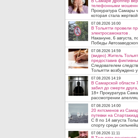
В Самаре дроппер вер
телефонными мошенн
Прокуратура Самары ч
которая стала жертво
07.08.2026 16:00
В Тольятти провели п
электросамокатов .
Накануне, 6 августа, 
Победы Автозаводског
07.08.2026 14:59
(видео) Житель Тольят
предоставив фиктивны
Следователем следств
Тольятти возбуждено у
07.08.2026 14:19
В Самарской области 7
забил до смерти друга,
18+ Прокуратура Сама
рассмотрении апелляц
07.08.2026 14:00
20 яхтсменов из Сама
путевки на Спартакиад
С 8 по 14 августа Тол
спорту среди сильнейш
07.08.2026 11:11
В Тольятти пенсионер