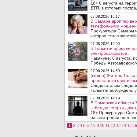
18+ 6 августа на терр
ДТП, в которых пострад
07.08.2026 16:17
В Самаре дроппер вер
телефонными мошенн
Прокуратура Самары ч
которая стала жертво
07.08.2026 16:00
В Тольятти провели п
электросамокатов .
Накануне, 6 августа, 
Победы Автозаводског
07.08.2026 14:59
(видео) Житель Тольят
предоставив фиктивны
Следователем следств
Тольятти возбуждено у
07.08.2026 14:19
В Самарской области 7
забил до смерти друга,
18+ Прокуратура Сама
рассмотрении апелляц
1
2
3
4
5
6
7
8
9
10
11
12
13
14
15
16