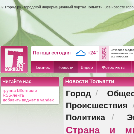
ТЛТгород.ру - городской информационный портал Тольятти. Все новости гор
Вячеслав Федор
Погода сегодня
+24°
чемпионами по 
все новости
Бизнес
Новости
Видео
Фотоотчеты
Новости Тольятти
Читайте нас
Город
Общес
группа ВКонтакте
/
RSS-лента
добавить виджет в yandex
Происшествия
Политика
Э
/
Страна и м