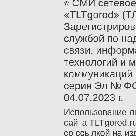
СМИ сетевое
©
«TLTgorod» (Т
Зарегистриро
службой по на
связи, инфор
технологий и 
коммуникаций 
серия Эл № ФС
04.07.2023 г.
Использование л
сайта TLTgorod.r
со ссылкой на из