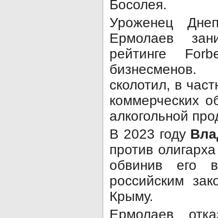
Босолея.
Уроженец Днеп
Ермолаев за
рейтинге Forb
бизнесменов.
сколотил, в част
коммерческих о
алкогольной про
В 2023 году
Вла
против олигарха
обвинив его в
российским зак
Крыму.
Ермолаев отка