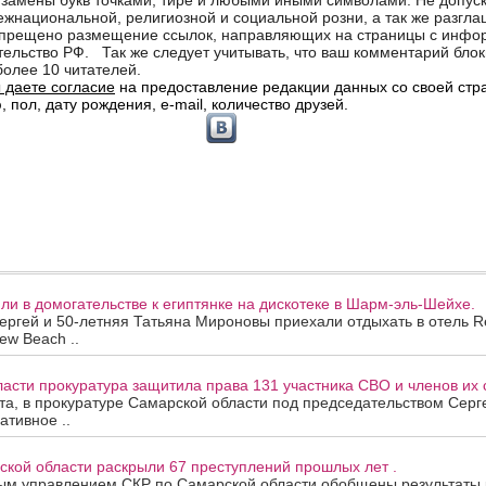
и в домогательстве к египтянке на дискотеке в Шарм-эль-Шейхе.
ергей и 50-летняя Татьяна Мироновы приехали отдыхать в отель R
ew Beach ..
асти прокуратура защитила права 131 участника СВО и членов их 
ста, в прокуратуре Самарской области под председательством Сер
ативное ..
ской области раскрыли 67 преступлений прошлых лет .
ым управлением СКР по Самарской области обобщены результаты