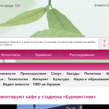
18+
В марте п
ти города.
$
амарца обвинили в домогательстве к египтянке на дискотеке в Шарм-эль-Шейхе
се новости
€
Фотоотчеты
Криминал
Расследования
оновости
Происшествия
Спорт
Звезды
Политика
Э
/
/
/
/
/
ье
Технологии
Интернет
Культура
Наука и образовани
/
/
/
/
Видео новости
СВО на Украине
/
/
емонтируют кафе у стадиона «Буревестник»