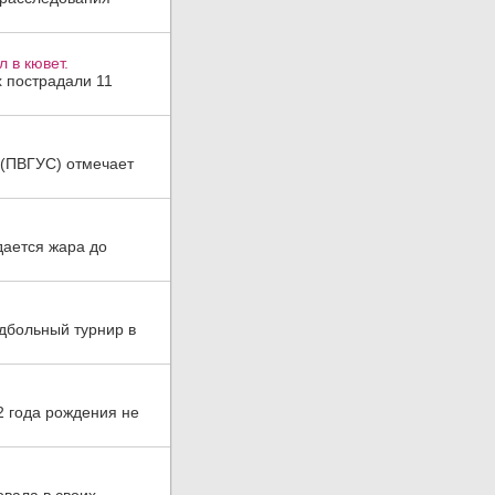
 в кювет.
х пострадали 11
а (ПВГУС) отмечает
дается жара до
дбольный турнир в
2 года рождения не