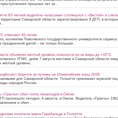
 преступлениях прошлых лет за ..
ятти 83-летний водитель «классики» столкнулся с «Вестой» и слетел
а территории Самарской области зарегистрировано 9 ДТП, в которы
 ..
С отмечает 45-летие.
ста, коллектив Поволжского государственного университета сервис
За праздничной датой – не только большая ..
асти объявлен желтый уровень опасности из-за жары до +33°C.
олжского УГМС, днём 7 августа местами в Самарской области ожи
 жёлтый уровень ..
андболист борется за путевку на Олимпийские игры-2028.
наковыми для Самарской области: Тольятти принимает мужской ган
ады народов России. ..
ь «Гранты» сбил толпу пешеходов в Омске .
П произошло сегодня, 6 августа, в Омске. Водитель «Гранты» 196
авлением и сбил ..
нделаки посетила замок Гарибальди в Тольятти .