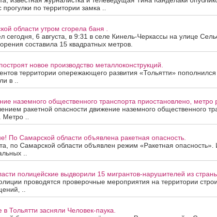
ста, известная журналистка и телеведущая Тина Канделаки опублик
 прогулки по территории замка ..
кой области утром сгорела баня .
 сегодня, 6 августа, в 9:31 в селе Кинель-Черкассы на улице Сель
орения составила 15 квадратных метров.
построят новое производство металлоконструкций.
ентов территории опережающего развития «Тольятти» пополнился
и в ..
ие наземного общественного транспорта приостановлено, метро р
лением ракетной опасности движение наземного общественного тр
 Метро ..
е! По Самарской области объявлена ракетная опасность.
ста, по Самарской области объявлен режим «Ракетная опасность»
альных ..
ласти полицейские выдворили 15 мигрантов-нарушителей из страны
олиции проводятся проверочные мероприятия на территории строи
ений, ..
е в Тольятти засняли Человек-паука.