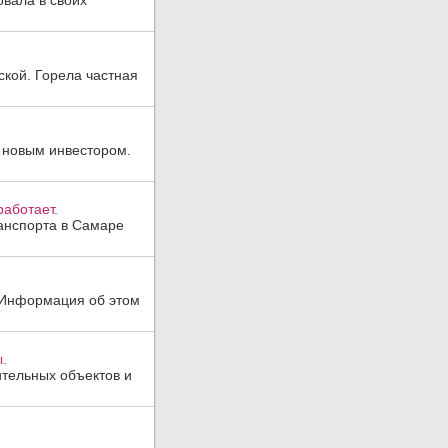
овала в своих
ской. Горела частная
 новым инвестором.
аботает.
анспорта в Самаре
. Информация об этом
.
тельных объектов и