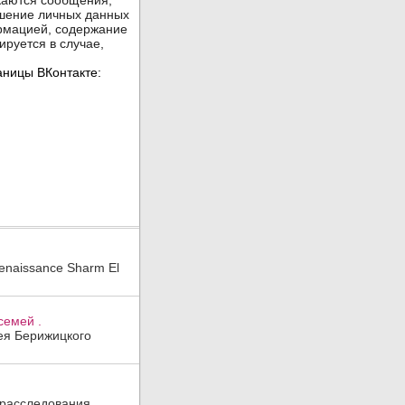
enaissance Sharm El
семей .
гея Берижицкого
 расследования