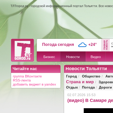
ТЛТгород.ру - городской информационный портал Тольятти. Все новос
С
Погода сегодня
+24°
в
Бизнес
Новости
Видео
Новости Тольятти
Читайте нас
Город
Общество
Авт
группа ВКонтакте
/
/
RSS-лента
Страна и мир
Здоров
/
добавить виджет в yandex
Отдых
Погода
Дороги
/
/
02.07.2026 15:53
(видео) В Самаре д