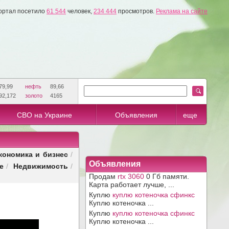
ортал посетило
61 544
человек,
234 444
просмотров.
Реклама на сайте
79,99
нефть
89,66
92,172
золото
4165
СВО на Украине
Объявления
еще
кономика и бизнес
/
Объявления
е
Недвижимость
/
/
Продам
rtx 3060
0 Гб памяти.
Карта работает лучше, ...
Куплю
куплю котеночка сфинкс
Куплю котеночка ...
Куплю
куплю котеночка сфинкс
Куплю котеночка ...