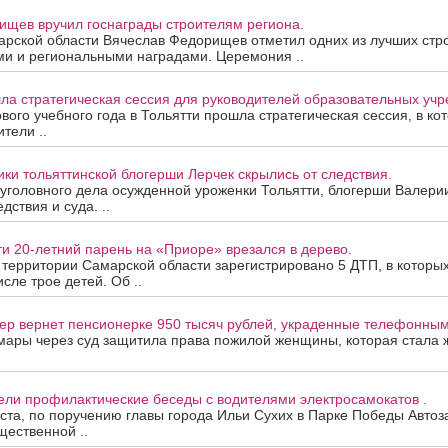
ищев вручил госнаграды строителям региона.
арской области Вячеслав Федорищев отметил одних из лучших стр
ми и региональными наградами. Церемония ..
ла стратегическая сессия для руководителей образовательных уч
вого учебного года в Тольятти прошла стратегическая сессия, в ко
тели ..
ки тольяттинской блогерши Лерчек скрылись от следствия.
уголовного дела осужденной уроженки Тольятти, блогерши Валери
дствия и суда. ..
ти 20-летний парень на «Приоре» врезался в дерево.
а территории Самарской области зарегистрировано 5 ДТП, в которы
исле трое детей. Об ..
ер вернет пенсионерке 950 тысяч рублей, украденные телефонны
мары через суд защитила права пожилой женщины, которая стала
ели профилактические беседы с водителями электросамокатов .
уста, по поручению главы города Ильи Сухих в Парке Победы Автоз
ественной ..