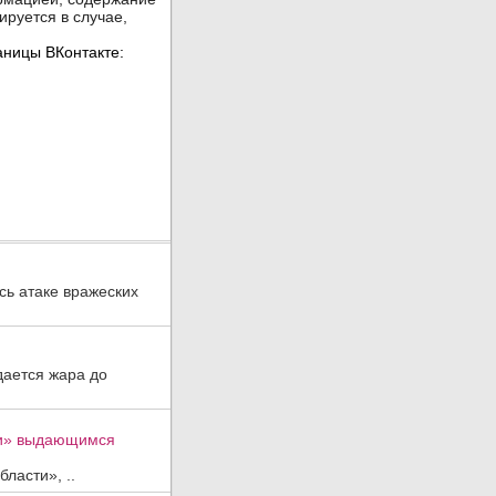
ь атаке вражеских
дается жара до
ти» выдающимся
ласти», ..