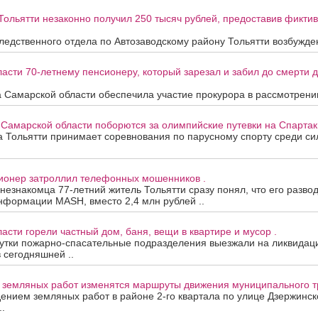
Тольятти незаконно получил 250 тысяч рублей, предоставив фикти
едственного отдела по Автозаводскому району Тольятти возбужден
асти 70-летнему пенсионеру, который зарезал и забил до смерти др
 Самарской области обеспечила участие прокурора в рассмотрени
 Самарской области поборются за олимпийские путевки на Спартак
та Тольятти принимает соревнования по парусному спорту среди с
сионер затроллил телефонных мошенников .
 незнакомца 77-летний житель Тольятти сразу понял, что его развод
нформации MASH, вместо 2,4 млн рублей ..
асти горели частный дом, баня, вещи в квартире и мусор .
утки пожарно-спасательные подразделения выезжали на ликвидац
в сегодняшней ..
а земляных работ изменятся маршруты движения муниципального т
дением земляных работ в районе 2-го квартала по улице Дзержинск
.