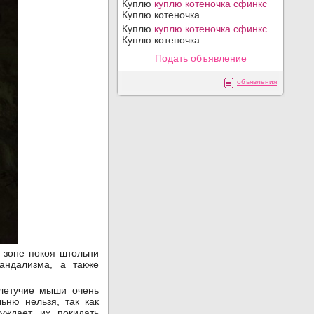
Куплю
куплю котеночка сфинкс
Куплю котеночка ...
Куплю
куплю котеночка сфинкс
Куплю котеночка ...
Подать объявление
объявления
в зоне покоя штольни
андализма, а также
 летучие мыши очень
ьню нельзя, так как
уждает их покидать