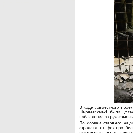
В ходе совместного проек
Ширяевская-4 были уста
наблюдение за рукокрылым
По словам старшего науч
страдают от фактора бес
рукокрылые очень привя