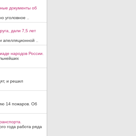
вные документы об
о уголовное ..
уга, дали 7,5 лет
и апелляционной ..
иаде народов России.
ильнейших
ят, и решил
ию 14 пожаров. Об
ранспорта.
ого года работа ряда