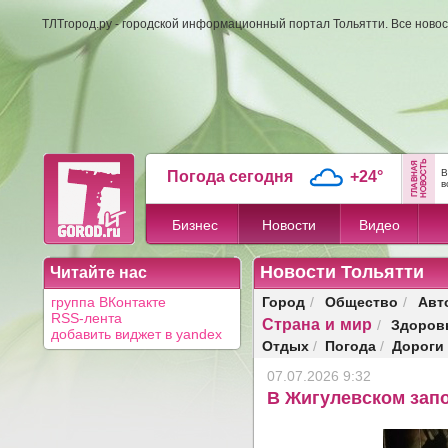
ТЛТгород.ру - городской информационный портал Тольятти. Все новос
В
Погода сегодня
+24°
в
Бизнес
Новости
Видео
Новости Тольятти
Читайте нас
Город
Общество
Авт
группа ВКонтакте
/
/
RSS-лента
Страна и мир
Здоров
/
добавить виджет в yandex
Отдых
Погода
Дороги
/
/
07.07.2026 9:32
В Жигулевском зап