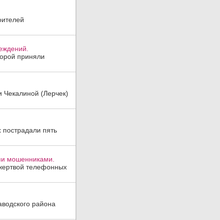
оителей
реждений.
торой приняли
и Чекалиной (Лерчек)
х пострадали пять
ми мошенниками.
 жертвой телефонных
аводского района