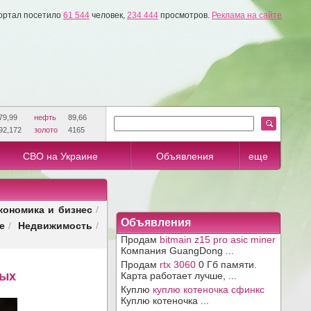
ортал посетило
61 544
человек,
234 444
просмотров.
Реклама на сайте
79,99
нефть
89,66
92,172
золото
4165
СВО на Украине
Объявления
еще
кономика и бизнес
/
Объявления
е
Недвижимость
/
/
Продам
bitmain z15 pro asic miner
Компания GuangDong ...
Продам
rtx 3060
0 Гб памяти.
лых
Карта работает лучше, ...
Куплю
куплю котеночка сфинкс
Куплю котеночка ...