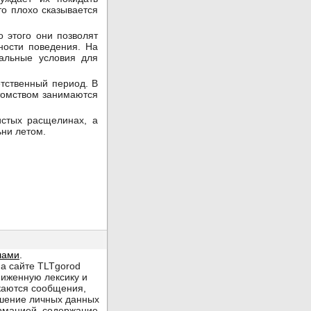
о плохо сказывается
 этого они позволят
ности поведения. На
мальные условия для
етственный период. В
отомством занимаются
истых расщелинах, а
ьни летом.