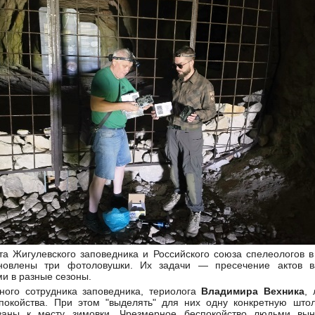
та Жигулевского заповедника и Российского союза спелеологов 
новлены три фотоловушки. Их задачи — пресечение актов в
и в разные сезоны.
ного сотрудника заповедника, териолога
Владимира Вехника
,
покойства. При этом "выделять" для них одну конкретную штол
заны к месту зимовки. Чрезмерное беспокойство людьми вын