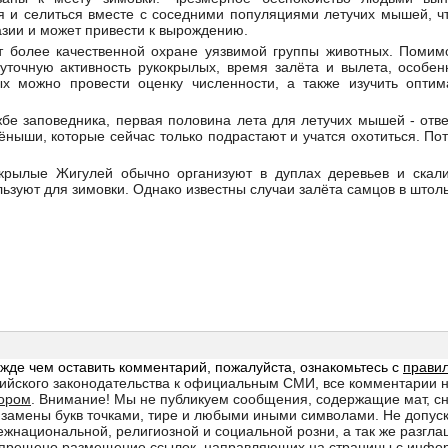
 и селиться вместе с соседними популяциями летучих мышей, чт
азии и может привести к вырождению.
т более качественной охране уязвимой группы животных. Помимо
уточную активность рукокрылых, время залëта и вылета, особен
х можно провести оценку численности, а также изучить опти
жбе заповедника, первая половина лета для летучих мышей - отв
ëныши, которые сейчас только подрастают и учатся охотиться. П
крылые Жигулей обычно организуют в дуплах деревьев и скал
ьзуют для зимовки. Однако известны случаи залëта самцов в штол