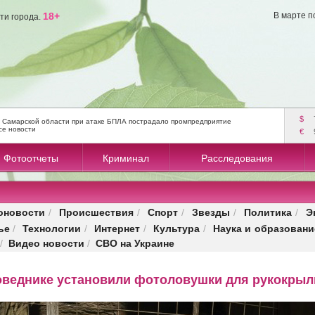
18+
В марте п
ти города.
$
 Самарской области при атаке БПЛА пострадало промпредприятие
се новости
€
Фотоотчеты
Криминал
Расследования
оновости
Происшествия
Спорт
Звезды
Политика
Э
/
/
/
/
/
ье
Технологии
Интернет
Культура
Наука и образовани
/
/
/
/
Видео новости
СВО на Украине
/
/
оведнике установили фотоловушки для рукокры