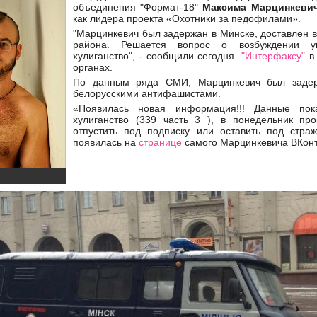
объединения "Формат-18"
Максима Марцинкевич
как лидера проекта «Охотники за педофилами».
"Марцинкевич был задержан в Минске, доставлен 
района. Решается вопрос о возбуждении у
хулиганство", - сообщили сегодня
"Интерфаксу"
в 
органах.
По данным ряда СМИ, Марцинкевич был задер
белорусскими антифашистами.
«Появилась новая информация!!! Данные по
хулиганство (339 часть 3 ), в понедельник пр
отпустить под подписку или оставить под страж
появилась на
странице
самого Марцинкевича ВКонт