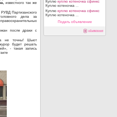
Куплю
куплю котеночка сфинкс
а,
известного так же
Куплю котеночка ...
Куплю
куплю котеночка сфинкс
в РУВД Партизанского
Куплю котеночка ...
головного дела за
правоохранительных
Подать объявление
жан после драки с
объявления
ка не точны! Шьют
окурор будет решать
ей», - такая запись
акте