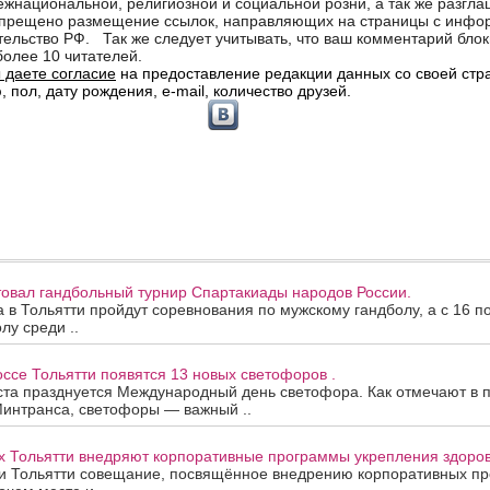
товал гандбольный турнир Спартакиады народов России.
та в Тольятти пройдут соревнования по мужскому гандболу, а с 16 п
лу среди ..
се Тольятти появятся 13 новых светофоров .
ста празднуется Международный день светофора. Как отмечают в 
Минтранса, светофоры — важный ..
х Тольятти внедряют корпоративные программы укрепления здоров
и Тольятти совещание, посвящённое внедрению корпоративных п