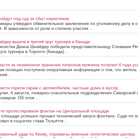
ойдут под суд за сбыт наркотиков.
амары утвердил обвинительное заключение по уголовному делу в 
. В зависимости от роли и степени участия ..
йдер вышла в третий круг турнира в Канаде .
нисистка Диана Шнайдер победила представительницу Словакии Ре
уга турнира в Торонто (Канада) ..
асти за незаконное хранение патронов мужчина получил 4 года ус
ам полиции поступила оперативная информация о том, что житель
ния ..
асти горели гараж с автомобилем, частные дома и мусор .
тки, 4 августа, пожарно-спасательные подразделения Самарской 
ожаров. Об этом ..
тти протестировали фонтан на Центральной площади.
 площади успешно прошел технический запуск фонтана. Судя по з
вал в соцсетях глава Тольятти ..
ованный удар по Киеву, поражены военные логистические центры.