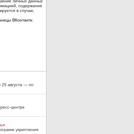
о 25 августа — по
пресс-центре
ья .
рограмм укрепления