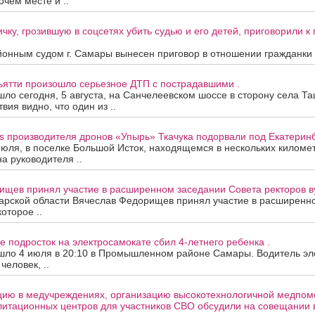
очем месте и ..
чку, грозившую в соцсетях убить судью и его детей, приговорили 
онным судом г. Самары вынесен приговор в отношении гражданки А
ьятти произошло серьезное ДТП с пострадавшими .
ло сегодня, 5 августа, на Санчелеевском шоссе в сторону села Та
ия видно, что один из ..
s производителя дронов «Упырь» Ткачука подорвали под Екатеринб
июля, в поселке Большой Исток, находящемся в нескольких киломе
на руководителя ..
ищев принял участие в расширенном заседании Совета ректоров в
арской области Вячеслав Федорищев принял участие в расширенн
которое ..
е подросток на электросамокате сбил 4-летнего ребенка .
шло 4 июля в 20:10 в Промышленном районе Самары. Водитель эле
человек, ..
цию в медучреждениях, организацию высокотехнологичной медпом
литационных центров для участников СВО обсудили на совещании 