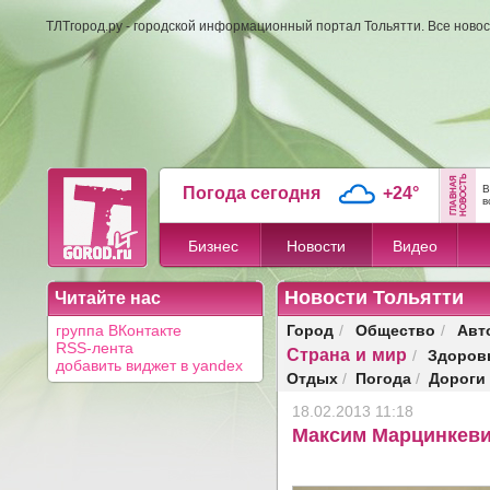
ТЛТгород.ру - городской информационный портал Тольятти. Все новос
В
Погода сегодня
+24°
в
Бизнес
Новости
Видео
Новости Тольятти
Читайте нас
Город
Общество
Авт
группа ВКонтакте
/
/
RSS-лента
Страна и мир
Здоров
/
добавить виджет в yandex
Отдых
Погода
Дороги
/
/
18.02.2013 11:18
Максим Марцинкеви