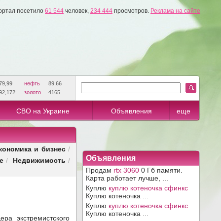
ортал посетило
61 544
человек,
234 444
просмотров.
Реклама на сайте
79,99
нефть
89,66
92,172
золото
4165
СВО на Украине
Объявления
еще
кономика и бизнес
/
Объявления
е
Недвижимость
/
/
Продам
rtx 3060
0 Гб памяти.
Карта работает лучше, ...
Куплю
куплю котеночка сфинкс
Куплю котеночка ...
Куплю
куплю котеночка сфинкс
Куплю котеночка ...
ера экстремистского