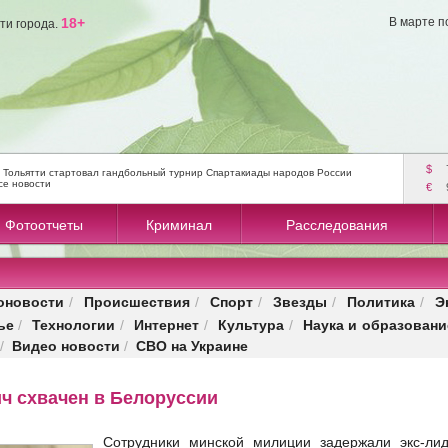
18+
В марте п
ти города.
$
 Тольятти стартовал гандбольный турнир Спартакиады народов России
се новости
€
Фотоотчеты
Криминал
Расследования
оновости
Происшествия
Спорт
Звезды
Политика
Э
/
/
/
/
/
ье
Технологии
Интернет
Культура
Наука и образовани
/
/
/
/
Видео новости
СВО на Украине
/
/
ч схвачен в Белоруссии
Сотрудники минской милиции задержали экс-лид