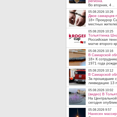
региона.
Во вторник, 4 ..
05.08.2026 10:26
Двое самарцев п
18+ Прокурор С
местных жителей
05.08.2026 10:25
Тольяттинка Шна
Российская тен
матче второго кр
05.08.2026 10:16
В Самарской обл
18+ К сотрудник
1971 года рожде
05.08.2026 10:12
В Самарской обл
За прошедшие су
ликвидацию 13 п
05.08.2026 10:02
(видео) В Толья
На Центральной
сегодня опублико
05.08.2026 9:57
Нанесен массир