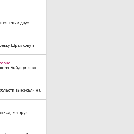
отношении двух
бекку Шрамкову в
ловно .
 села Байдеряково
области выезжали на
аписи, которую