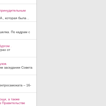
к принудительным
., которая была ..
шелка. По кадрам с
ургом .
трах от
узов.
ом заседании Совета
ктросамоката – 16-
ощи, а также
в Правительстве