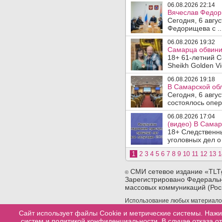
06.08.2026 22:14
Вячеслав Федор
Сегодня, 6 авгу
Федорищева с ..
06.08.2026 19:32
Самарца обвинил
18+ 61-летний С
Sheikh Golden Vi
06.08.2026 19:18
В Самарской обл
Сегодня, 6 авгу
состоялось опер
06.08.2026 17:04
(видео) В Самар
18+ Следственн
уголовных дел о
1
2
3
4
5
6
7
8
9
10
11
12
13
1
СМИ сетевое издание «TLT
©
Зарегистрировано Федеральн
массовых коммуникаций (Рос
Использование любых материалов 
сайта. При использовании любых 
Сайт использует файлы Cookie и метрические системы. Нажи
конкретную страницу сайта, с ко
систем и
политикой конфиденциальности
. В случае отказа 
материала.