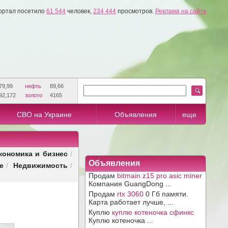
ортал посетило
61 544
человек,
234 444
просмотров.
Реклама на сайте
79,99
нефть
89,66
92,172
золото
4165
СВО на Украине
Объявления
еще
кономика и бизнес
/
Объявления
е
Недвижимость
/
/
Продам
bitmain z15 pro asic miner
Компания GuangDong ...
Продам
rtx 3060
0 Гб памяти.
Карта работает лучше, ...
Куплю
куплю котеночка сфинкс
Куплю котеночка ...