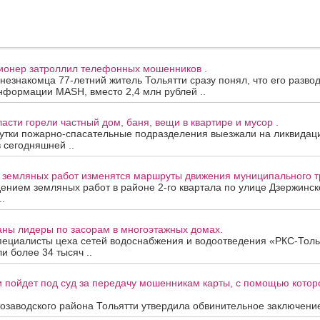
сионер затроллил телефонных мошенников .
 незнакомца 77-летний житель Тольятти сразу понял, что его развод
нформации MASH, вместо 2,4 млн рублей ..
асти горели частный дом, баня, вещи в квартире и мусор .
утки пожарно-спасательные подразделения выезжали на ликвидац
в сегодняшней ..
а земляных работ изменятся маршруты движения муниципального т
дением земляных работ в районе 2-го квартала по улице Дзержинск
.
аны лидеры по засорам в многоэтажных домах.
пециалисты цеха сетей водоснабжения и водоотведения «РКС-Толь
и более 34 тысяч ..
 пойдет под суд за передачу мошенникам карты, с помощью котор
озаводского района Тольятти утвердила обвинительное заключение