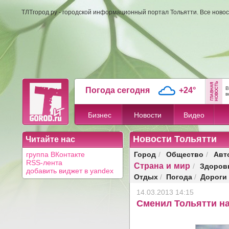
ТЛТгород.ру - городской информационный портал Тольятти. Все новос
В
Погода сегодня
+24°
в
Бизнес
Новости
Видео
Новости Тольятти
Читайте нас
Город
Общество
Авт
группа ВКонтакте
/
/
RSS-лента
Страна и мир
Здоров
/
добавить виджет в yandex
Отдых
Погода
Дороги
/
/
14.03.2013 14:15
Сменил Тольятти на