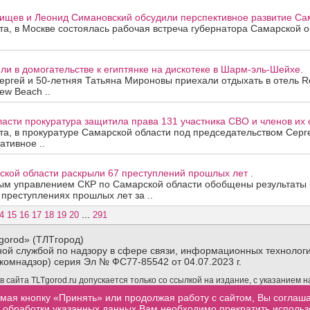
ищев и Леонид Симановский обсудили перспективное развитие Сам
ста, в Москве состоялась рабочая встреча губернатора Самарской 
и в домогательстве к египтянке на дискотеке в Шарм-эль-Шейхе.
ергей и 50-летняя Татьяна Мироновы приехали отдыхать в отель R
ew Beach ..
асти прокуратура защитила права 131 участника СВО и членов их 
ста, в прокуратуре Самарской области под председательством Сер
ативное ..
ской области раскрыли 67 преступлений прошлых лет .
ым управлением СКР по Самарской области обобщены результаты
 преступлениях прошлых лет за ..
...
4
15
16
17
18
19
20
291
gorod» (ТЛТгород)
ой службой по надзору в сфере связи, информационных технологи
комнадзор) серия Эл № ФС77-85542 от 04.07.2023 г.
сайта TLTgorod.ru допускается только со ссылкой на издание, с указанием 
материалов TLTgorod.ru в интернете обязательна гиперссылка (активная ссы
мая кнопку «Принять» или продолжая работу с сайтом, Вы соглаш
торой взята информация, размещенная не позже первого абзаца публикуемого
от обработки указанных данных Вам необходимо прекратить исполь