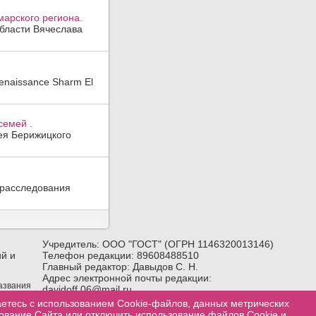
арского региона.
области Вячеслава
enaissance Sharm El
семей .
гея Берижицкого
 расследования
Учредитель: ООО "ГОСТ" (ОГРН 1146320013146)
й и
Телефон редакции: 89608488510
Главный редактор: Давыдов С. Н.
Адрес электронной почты редакции:
названия
davidoff.06@mail.ru
лка) на
Возрастное ограничение:
18+
аетесь с использованием Cookie-файлов, данных метрических
зование Сайта или отключить использование файлов Cookie и