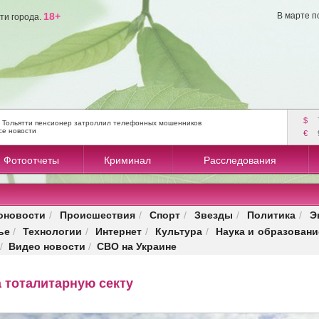
18+
В марте п
ти города.
$
 Тольятти пенсионер затроллил телефонных мошенников
се новости
€
Фотоотчеты
Криминал
Расследования
оновости
Происшествия
Спорт
Звезды
Политика
Э
/
/
/
/
/
ье
Технологии
Интернет
Культура
Наука и образовани
/
/
/
/
Видео новости
СВО на Украине
/
/
 тоталитарную секту