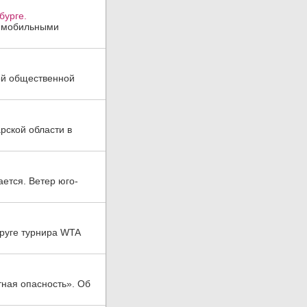
бурге.
, мобильными
ой общественной
рской области в
ается. Ветер юго-
руге турнира WTA
тная опасность». Об