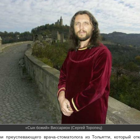
«Сын божий» Виссарион (Сергей Торопец)
и преуспевающего врача-стоматолога из Тольятти, который отка