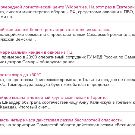
очередной логистический центр Wildberries. На этот раз в Екатерин
ста, силами министерства обороны РФ, средствами авиации и ПВО
ми на ..
йские изъяли более трех литров алкоголя из магазина.
полицейские совместно с представителями Самарской региональн
лжский Земский ..
маре мальчик найден в одном из ТЦ.
а, примерно в 23:00 оперативный сотрудник ГУ МВД России по Сама
ых центров Самары обнаружил ранее ..
ается жара до +30°C.
ста, по прогнозам Приволжскгидромета, в Тольятти осадков не ожид
м/с. Температура воздуха будет колебаться в пределах ..
йдер вышла в четвертый круг «тысячника» в Торонто.
а Шнайдер обыграла соотечественницу Анну Калинскую в третьем к
Канада). Итоговый счет ..
асти четыре часа действовал режим беспилотной опасности.
ста, на территории Самарской области действовал режим «Беспило