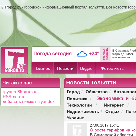
ТЛТгород.ру - городской информационный портал Тольятти. Все новости гор
В Самарской об
Погода сегодня
+24°
жара до +35°C
все новости
Бизнес
Новости
Видео
Фотоотчеты
Новости Тольятти
Читайте нас
Город
Общество
Автоново
группа ВКонтакте
/
/
RSS-лента
Экономика и б
Политика
/
добавить виджет в yandex
Технологии
Интернет
/
/
Недвижимость
Отдых
Пог
/
/
Украине
27.06.2017 15:41
О росте тарифов на к
В Самарской области, к