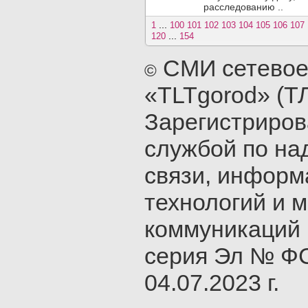
расследованию ..
...
1
100
101
102
103
104
105
106
107
...
120
154
СМИ сетевое
©
«TLTgorod» (Т
Зарегистриро
службой по на
связи, инфор
технологий и 
коммуникаций 
серия Эл № ФС
04.07.2023 г.