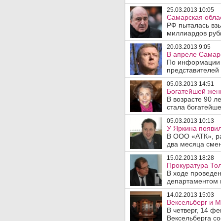
25.03.2013 10:05
Самарская облас
РФ пыталась взы
миллиардов рубл
20.03.2013 9:05
В апреле Самарс
По информации t
представителей
05.03.2013 14:51
Богатейшей жен
В возрасте 90 л
стала богатейше
05.03.2013 10:13
У Яркина появи
В ООО «АТК», ра
два месяца смен
15.02.2013 18:28
Прокуратура То
В ходе проведен
департаментом го
14.02.2013 15:03
Вексельберг и М
В четверг, 14 ф
Вексельберга со