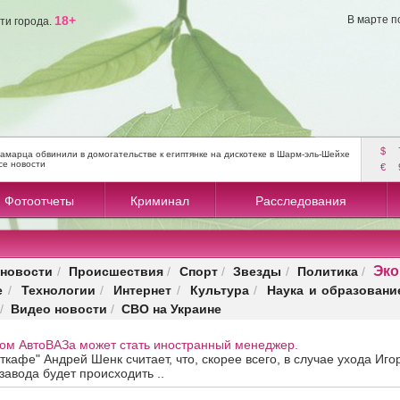
18+
В марте п
ти города.
$
амарца обвинили в домогательстве к египтянке на дискотеке в Шарм-эль-Шейхе
се новости
€
Фотоотчеты
Криминал
Расследования
Эко
новости
Происшествия
Спорт
Звезды
Политика
/
/
/
/
/
е
Технологии
Интернет
Культура
Наука и образовани
/
/
/
/
Видео новости
СВО на Украине
/
/
ом АвтоВАЗа может стать иностранный менеджер.
ткафе" Андрей Шенк считает, что, скорее всего, в случае ухода Иго
завода будет происходить ..