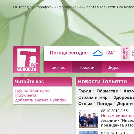
ТЛТгород.ру - городской информационный портал Тольятти. Все новос
С
Погода сегодня
+24°
в
Бизнес
Новости
Видео
Новости Тольятти
Читайте нас
Город
Общество
Авто
группа ВКонтакте
/
/
RSS-лента
Страна и мир
Здоровь
/
добавить виджет в yandex
Отдых
Погода
Дороги
/
/
08.10.2013 8:55
Новым директор
Аналитик "Инвес
президента авто
07.10.2013 9:15