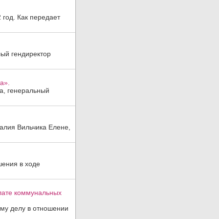
год. Как передает
лый гендиректор
а».
а, генеральный
алия Вильчика Елене,
шения в ходе
плате коммунальных
ому делу в отношении