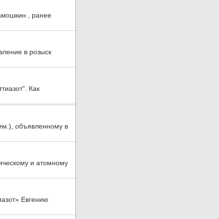
амошкин , ранее
вление в розыск
тиазот". Как
им.), объявленному в
ическому и атомному
иазот» Евгению