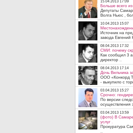
15.04.2013 17:09
Больше всего из
Депутаты Самарс
Волга Ньюс , бол
10.04.2013 15:07
Местонахождени
Источник на пре
завода Евгений 
08.04.2013 17:32
СМИ: почему ск
Как сообщил 3 а
директор ..
08.04.2013 17:14
Дочь Вильчика з
ООО «Конкорд То
- выкупило с то
03.04.2013 15:27
Срочно: гендире
По версии следс
осуществления э
03.04.2013 13:59
(фото) В Самаре
услуг .
Прокуратура Са
..