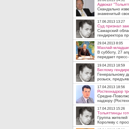
18.06.2013 14:31
Адвокат "Тольятт
Скандально изв
знаменитый свое
17.06.2013 13:27
Суд признал зак
Самарский облас
гендиректора пр
29.04.2013 8:05
Махлай-младший
В субботу, 27 а
передает пресс-
19.04.2013 18:59
Беглому гендире
Генеральному ди
розыск, предъяв
17.04.2013 18:56
Ростехнадзор тр
Средне-Поволжс
надзору (Ростех
17.04.2013 15:26
Тольяттинцы гот
Группа жителей
Королеву с прос