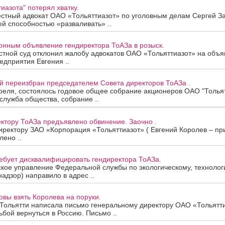
иазота" потерял хватку.
естный адвокат ОАО «Тольяттиазот» по уголовным делам Сергей З
й способностью «разваливать» ..
онным объявление гендиректора ТоАЗа в розыск.
тной суд отклонил жалобу адвокатов ОАО «Тольяттиазот» на объя
едприятия Евгения ..
 переизбран председателем Совета директоров ТоАЗа .
преля, состоялось годовое общее собрание акционеров ОАО "Тольят
служба общества, собрание ..
ктору ТоАЗа предъявлено обвинение. Заочно .
ректору ЗАО «Корпорация «Тольяттиазот» ( Евгений Королев – пр
лено ..
ебует дисквалифицировать гендиректора ТоАЗа.
кое управление Федеральной службы по экологическому, технолог
надзор) направило в адрес ..
овы взять Королева на поруки.
 Тольятти написала письмо генеральному директору ОАО «Тольятт
ьбой вернуться в Россию. Письмо ..