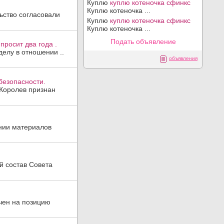
Куплю
куплю котеночка сфинкс
Куплю котеночка ...
ьство согласовали
Куплю
куплю котеночка сфинкс
Куплю котеночка ...
Подать объявление
росит два года .
елу в отношении ..
объявления
безопасности.
 Королев признан
ении материалов
й состав Совета
чен на позицию