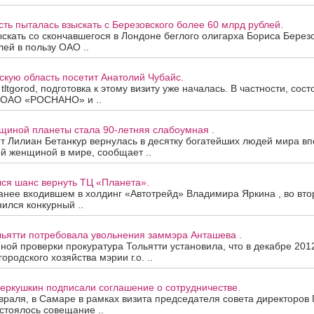
ть пыталась взыскать с Березовского более 60 млрд рублей.
скать со скончавшегося в Лондоне беглого олигарха Бориса Берез
ей в пользу ОАО ..
кую область посетит Анатолий Чубайс.
ltgorod, подготовка к этому визиту уже началась. В частности, сос
 ОАО «РОСНАНО» и ..
щиной планеты стала 90-летняя слабоумная .
ет Лилиан Бетанкур вернулась в десятку богатейших людей мира вп
й женщиной в мире, сообщает ..
лся шанс вернуть ТЦ «Планета».
нее входившем в холдинг «Автотрейд» Владимира Яркина , во вто
ился конкурный ..
льятти потребовала увольнения заммэра Анташева .
ной проверки прокуратура Тольятти установила, что в декабре 201
родского хозяйства мэрии г.о. ..
еркушкин подписали соглашение о сотрудничестве.
евраля, в Самаре в рамках визита председателя совета директоров 
стоялось совещание ..