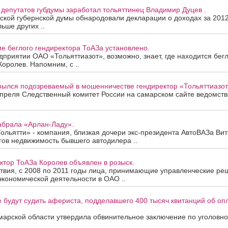
 депутатов губдумы заработал тольяттинец Владимир Дуцев .
кой губернской думы обнародовали декларации о доходах за 2012 
ьше других ..
е беглого гендиректора ТоАЗа установлено.
дприятии ОАО «Тольяттиазот», возможно, знает, где находится бег
Королев. Напомним, с ..
рылся подозреваемый в мошенничестве гендиректор «Тольяттиазот
преля Следственный комитет России на самарском сайте ведомств
абрала «Арлан-Ладу».
льятти» - компания, близкая дочери экс-президента АвтоВАЗа Вит
ргов недвижимость бывшего автодилера ..
ктор ТоАЗа Королев объявлен в розыск.
твия, с 2008 по 2011 годы лица, принимающие управленческие ре
кономической деятельности в ОАО ..
 будут судить афериста, подделавшего 400 тысяч квитанций об о
марской области утвердила обвинительное заключение по уголовн