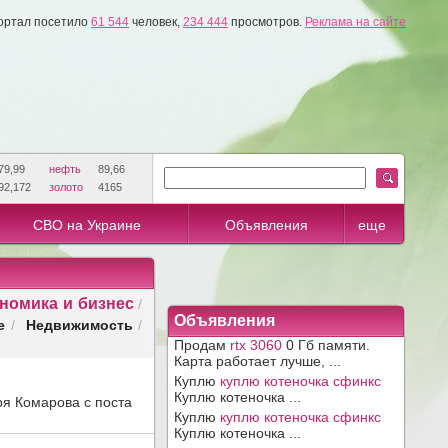
ортал посетило
61 544
человек,
234 444
просмотров.
Реклама на сайте
79,99
нефть
89,66
92,172
золото
4165
СВО на Украине
Объявления
еще
номика и бизнес
/
Объявления
е
Недвижимость
/
/
Продам
rtx 3060
0 Гб памяти.
Карта работает лучше, ...
Куплю
куплю котеночка сфинкс
Куплю котеночка ...
ря Комарова с поста
Куплю
куплю котеночка сфинкс
Куплю котеночка ...