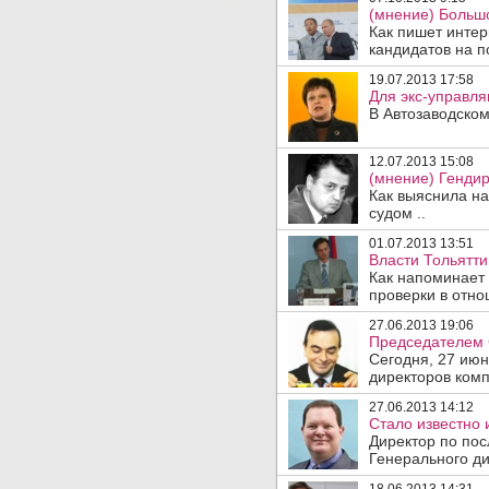
(мнение) Большо
Как пишет интер
кандидатов на по
19.07.2013 17:58
Для экс-управля
В Автозаводском
12.07.2013 15:08
(мнение) Генди
Как выяснила н
судом ..
01.07.2013 13:51
Власти Тольятт
Как напоминает 
проверки в отно
27.06.2013 19:06
Председателем 
Сегодня, 27 ию
директоров комп
27.06.2013 14:12
Стало известно
Директор по по
Генерального ди