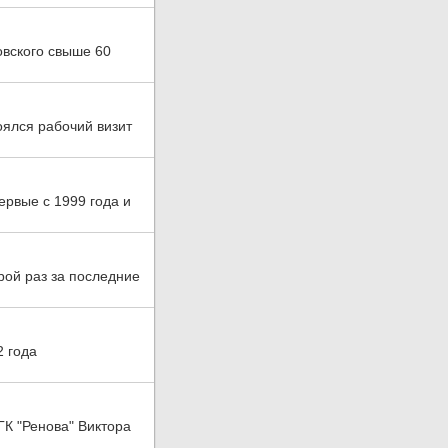
овского свыше 60
тоялся рабочий визит
ервые с 1999 года и
рой раз за последние
2 года
ГК "Ренова" Виктора