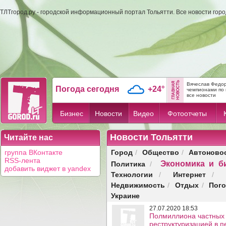
ТЛТгород.ру - городской информационный портал Тольятти. Все новости гор
Вячеслав Федор
Погода сегодня
+24°
чемпионами по 
все новости
Бизнес
Новости
Видео
Фотоотчеты
Новости Тольятти
Читайте нас
Город
Общество
Автоново
группа ВКонтакте
/
/
RSS-лента
Экономика и б
Политика
/
добавить виджет в yandex
Технологии
Интернет
/
/
Недвижимость
Отдых
Пог
/
/
Украине
27.07.2020 18:53
Полмиллиона частных 
реструктуризацией в 