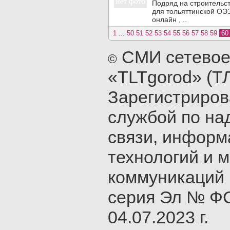
Подряд на строительст
для тольяттинской ОЭЗ
онлайн , ..
...
1
50
51
52
53
54
55
56
57
58
59
6
СМИ сетевое
©
«TLTgorod» (Т
Зарегистриро
службой по на
связи, инфор
технологий и 
коммуникаций 
серия Эл № ФС
04.07.2023 г.