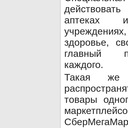
действовать
аптеках и
учреждения
здоровье, с
главный п
каждого.
Такая же 
распростра
товары одно
маркет
СберМегаМар