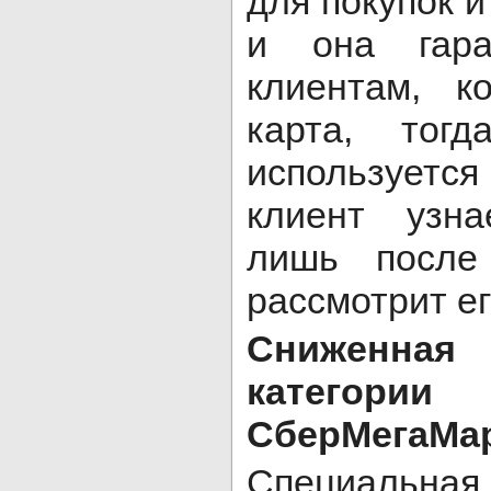
для покупок и
и она гара
клиентам, к
карта, тог
использует
клиент узн
лишь после
рассмотрит ег
Сниженн
категории
СберМегаМа
Специальна