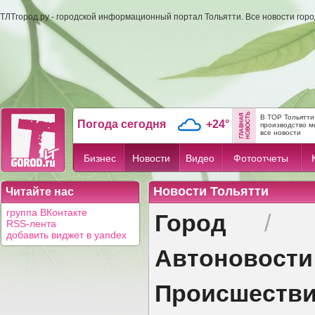
ТЛТгород.ру - городской информационный портал Тольятти. Все новости гор
В ТОР Тольятти
Погода сегодня
+24°
производство м
все новости
Бизнес
Новости
Видео
Фотоотчеты
Новости Тольятти
Читайте нас
Город
группа ВКонтакте
/
RSS-лента
добавить виджет в yandex
Автоновости
Происшеств