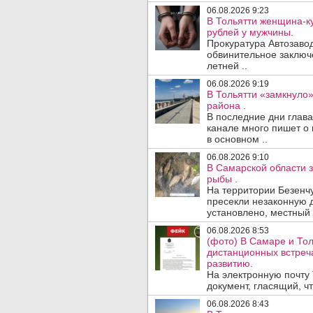
06.08.2026 9:23
В Тольятти женщина-к
рублей у мужчины.
Прокуратура Автозавод
обвинительное заключ
летней ..
06.08.2026 9:19
В Тольятти «замкнуло
района .
В последние дни глава
канале много пишет о 
в основном ..
06.08.2026 9:10
В Самарской области 
рыбы .
На территории Безенч
пресекли незаконную 
установлено, местный 
06.08.2026 8:53
(фото) В Самаре и То
дистанционных встре
развитию.
На электронную почту
документ, гласящий, чт
06.08.2026 8:43