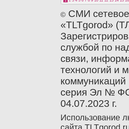
1
2
3
4
5
6
7
8
9
10
11
12
13
14
15
16
СМИ сетевое
©
«TLTgorod» (Т
Зарегистриро
службой по на
связи, инфор
технологий и 
коммуникаций 
серия Эл № ФС
04.07.2023 г.
Использование л
сайта TLTgorod.r