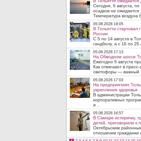
В Тольятти ожидается 
Сегодня, 6 августа, п
осадков не ожидается.
Температура воздуха б
05.08.2026 18:05
В Тольятти стартовал
России.
С 5 по 14 августа в Т
гандболу, а с 16 по 25
05.08.2026 17:13
На Обводном шоссе То
Ежегодно 5 августа п
Как отмечают в пресс-
светофоры — важный .
05.08.2026 17:03
На предприятиях Толь
укрепления здоровья .
В администрации Толь
корпоративных програ
и ..
05.08.2026 16:57
В Самаре истеричку, г
детей, приговорили к 
Октябрьским районным
отношении гражданки А