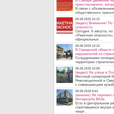
В Самаре движение на
приостановлено, метро
В связи с объявление
общественного трансп
06.08.2026 10:15
(видео) Внимание! По
опасность.
Сегодня, 6 августа, п
«Ракетная опасность».
официальных ..
06.08.2026 10:10
В Самарской области 
нарушителей из стран
Сотрудниками полиции
территории строительн
06.08.2026 10:09
(видео) На улице в То
Местный супергерой бе
Революционной и Свер
с совершающим кульби
06.08.2026 9:44
(мнение) Не пережил 
Интерклуба ВАЗа.
Есть в Центральном р
спрятавшееся внутри к
чаще ..