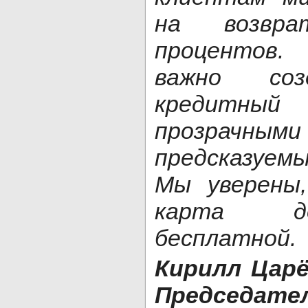
на возвр
процентов.
важно соз
кредитны
прозр
предсказуе
Мы уверены
карта д
бесплатной.
Кирилл Цар
Председат