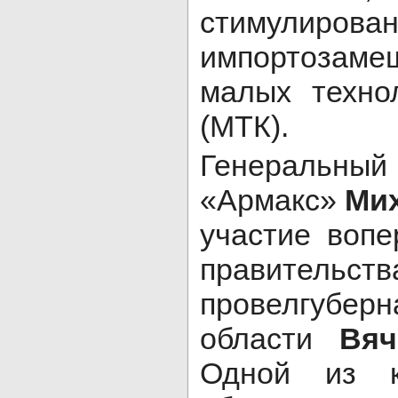
стимулирова
импортозаме
малых техно
(МТК).
Генеральн
«Армакс»
Ми
участие воп
правительст
провелгубе
области
Вя
Одной из 