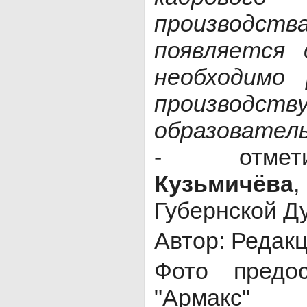
производ
появляется 
необходимо
произ
образовател
- отм
Кузьмичёва
,
Губернской Д
Автор: Редакц
Фото предос
"Армакс"