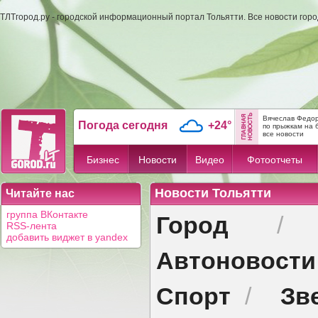
ТЛТгород.ру - городской информационный портал Тольятти. Все новости гор
Вячеслав Федор
Погода сегодня
+24°
по прыжкам на 
все новости
Бизнес
Новости
Видео
Фотоотчеты
Новости Тольятти
Читайте нас
Город
группа ВКонтакте
RSS-лента
добавить виджет в yandex
Автоновости
Спорт
Зв
/