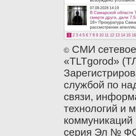
возбуждено уголовное 
07.08.2026 14:19
В Самарской области 7
смерти друга, дали 7,5
18+ Прокуратура Сама
рассмотрении апелляц
1
2
3
4
5
6
7
8
9
10
11
12
13
14
15
16
СМИ сетевое
©
«TLTgorod» (Т
Зарегистриро
службой по на
связи, инфор
технологий и 
коммуникаций 
серия Эл № ФС