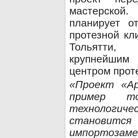
мастерской
планирует о
протезной кл
Тольятти,
крупнейши
центром прот
«Проект
«
А
пример т
технологи
станови
импорто