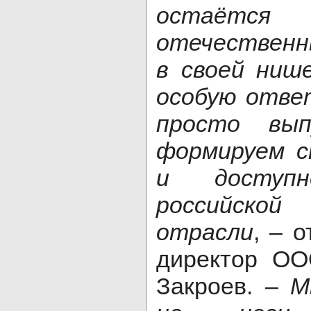
остаётся
отечественн
в своей ниш
особую отве
просто вып
формируем с
и доступ
российско
отрасли
, – 
директор ОО
Закроев. –
М