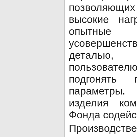
позволяющ
высокие наг
опытные
усовершенст
деталью
пользовате
подгонять
параметры.
изделия ком
Фонда содейс
Производс