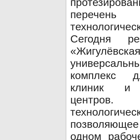
протезиро
перечен
технологич
Сегодня ре
«Жигулёвска
универсальн
комплекс д
клиник и 
центров
технологи
позволяющее
одном рабоч