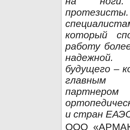
на ноги
протезис
специалис
который сп
работу боле
надежной
будущего – 
главным т
партнер
ортопедичес
и стран ЕАЭ
ООО «АРМАКС