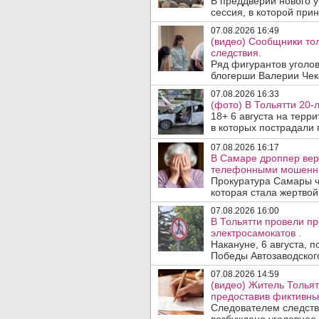
В преддверии нового у
сессия, в которой прин
07.08.2026 16:49
(видео) Сообщники тол
следствия.
Ряд фигурантов уголов
блогерши Валерии Чекал
07.08.2026 16:33
(фото) В Тольятти 20-
18+ 6 августа на терр
в которых пострадали п
07.08.2026 16:17
В Самаре дроппер вер
телефонными мошенн
Прокуратура Самары ч
которая стала жертво
07.08.2026 16:00
В Тольятти провели п
электросамокатов .
Накануне, 6 августа, 
Победы Автозаводског
07.08.2026 14:59
(видео) Житель Тольят
предоставив фиктивны
Следователем следств