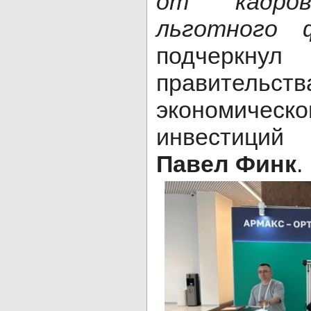
от кадро
льготного ф
подчеркнул
правитель
экономиче
инвестиций 
Павел Финк
.