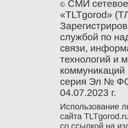
СМИ сетевое
©
«TLTgorod» (Т
Зарегистриро
службой по на
связи, инфор
технологий и 
коммуникаций 
серия Эл № ФС
04.07.2023 г.
Использование л
сайта TLTgorod.r
со ссылкой на из