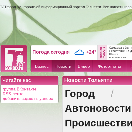
ТЛТгород.ру - городской информационный портал Тольятти. Все новости гор
Самарца обвини
к египтянке на 
Погода сегодня
+24°
Шейхе
все новости
Бизнес
Новости
Видео
Фотоотчеты
Новости Тольятти
Читайте нас
Город
группа ВКонтакте
/
RSS-лента
добавить виджет в yandex
Автоновости
Происшеств