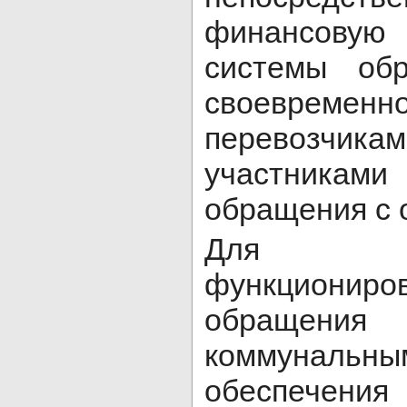
финансовую
системы об
своевременн
перевозчи
участник
обращения с 
Для ст
функционир
обращени
коммунальн
обеспечен