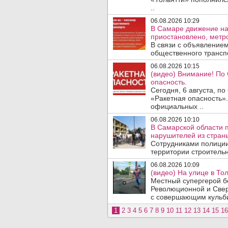
..
06.08.2026 10:29
В Самаре движение на
приостановлено, метро
В связи с объявление
общественного трансп
06.08.2026 10:15
(видео) Внимание! По
опасность.
Сегодня, 6 августа, п
«Ракетная опасность».
официальных ..
06.08.2026 10:10
В Самарской области 
нарушителей из стран
Сотрудниками полиции
территории строительн
06.08.2026 10:09
(видео) На улице в То
Местный супергерой бе
Революционной и Свер
с совершающим кульби
1
2
3
4
5
6
7
8
9
10
11
12
13
14
15
16