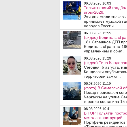
06.08.2026 16:03
Тольяттинский гандбол
игры-2028.
Эти дни стали знаковы
принимает мужской га
народов России. ..
06.08.2026 15:55
(видео) Водитель «Гра
18+ Страшное ДТП прои
Водитель «Гранты» 19
управлением и сбил ..
06.08.2026 15:29
(видео) Тина Канделак
Сегодня, 6 августа, и
Канделаки опубликовал
территории замка ..
06.08.2026 11:19
(фото) В Самарской об
Пожар произошел сегодн
Черкассы на улице Се
горения составила 15 
06.08.2026 10:41
В ТОР Тольятти постро
металлоконструкций.
Портфель резидентов 
«Тольятти» пополнилс