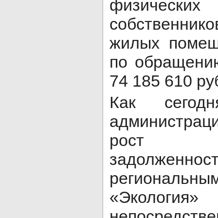
физиче
собственнико
жилых помещ
по обращени
74 185 610 ру
Как сегодн
администраци
рост д
задолженно
региональны
«Экологи
непосредств