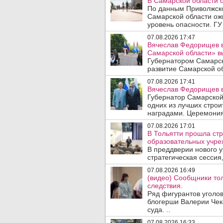
В Самарской области 
По данным Приволжско
Самарской области ож
уровень опасности. ГУ
07.08.2026 17:47
Вячеслав Федорищев в
Самарской области» 
Губернатором Самарск
развитие Самарской об
07.08.2026 17:41
Вячеслав Федорищев в
Губернатор Самарской
одних из лучших стро
наградами. Церемония
07.08.2026 17:01
В Тольятти прошла стр
образовательных учре
В преддверии нового у
стратегическая сессия,
07.08.2026 16:49
(видео) Сообщники тол
следствия.
Ряд фигурантов уголов
блогерши Валерии Чека
суда. ..
07.08.2026 16:33