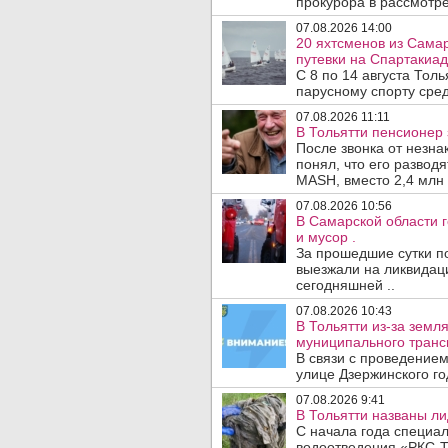
прокурора в рассмотр
07.08.2026 14:00
20 яхтсменов из Сама
путевки на Спартакиад
С 8 по 14 августа Тол
парусному спорту сред
07.08.2026 11:11
В Тольятти пенсионер
После звонка от незна
понял, что его развод
MASH, вместо 2,4 млн 
07.08.2026 10:56
В Самарской области г
и мусор .
За прошедшие сутки п
выезжали на ликвидаци
сегодняшней ..
07.08.2026 10:43
В Тольятти из-за зем
муниципального транс
В связи с проведением
улице Дзержинского го
07.08.2026 9:41
В Тольятти названы л
С начала года специа
водоотведения «РКС-Т