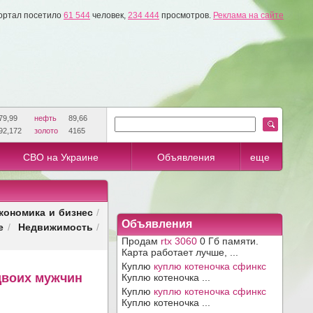
ортал посетило
61 544
человек,
234 444
просмотров.
Реклама на сайте
79,99
нефть
89,66
92,172
золото
4165
СВО на Украине
Объявления
еще
кономика и бизнес
/
Объявления
е
Недвижимость
/
/
Продам
rtx 3060
0 Гб памяти.
Карта работает лучше, ...
Куплю
куплю котеночка сфинкс
 двоих мужчин
Куплю котеночка ...
Куплю
куплю котеночка сфинкс
Куплю котеночка ...