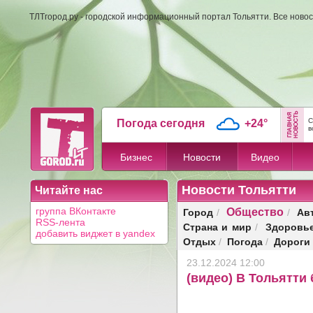
ТЛТгород.ру - городской информационный портал Тольятти. Все новос
С
Погода сегодня
+24°
в
Бизнес
Новости
Видео
Новости Тольятти
Читайте нас
Общество
Город
Ав
группа ВКонтакте
/
/
RSS-лента
Страна и мир
Здоровь
/
добавить виджет в yandex
Отдых
Погода
Дороги
/
/
23.12.2024 12:00
(видео) В Тольятти