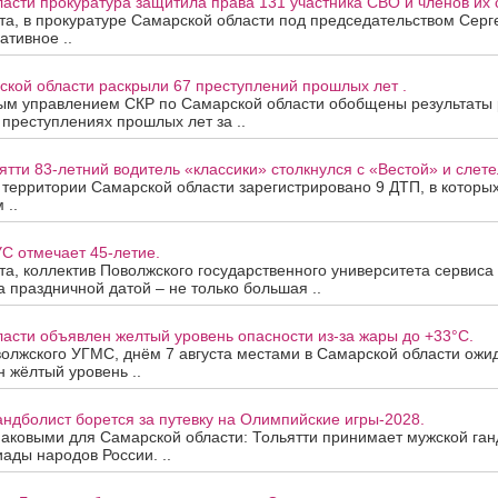
асти прокуратура защитила права 131 участника СВО и членов их 
ста, в прокуратуре Самарской области под председательством Сер
ативное ..
ской области раскрыли 67 преступлений прошлых лет .
ым управлением СКР по Самарской области обобщены результаты
 преступлениях прошлых лет за ..
ятти 83-летний водитель «классики» столкнулся с «Вестой» и слетел
а территории Самарской области зарегистрировано 9 ДТП, в которы
 ..
С отмечает 45-летие.
ста, коллектив Поволжского государственного университета сервис
За праздничной датой – не только большая ..
асти объявлен желтый уровень опасности из-за жары до +33°C.
олжского УГМС, днём 7 августа местами в Самарской области ожи
 жёлтый уровень ..
андболист борется за путевку на Олимпийские игры-2028.
наковыми для Самарской области: Тольятти принимает мужской ган
ады народов России. ..