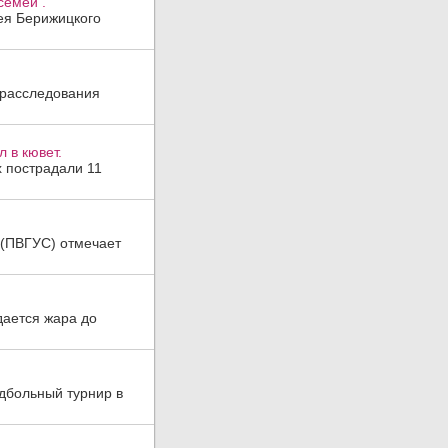
семей .
гея Берижицкого
 расследования
 в кювет.
х пострадали 11
а (ПВГУС) отмечает
дается жара до
дбольный турнир в