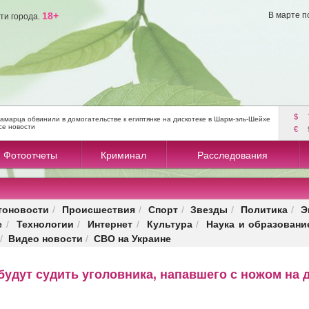
18+
В марте п
ти города.
$
амарца обвинили в домогательстве к египтянке на дискотеке в Шарм-эль-Шейхе
се новости
€
Фотоотчеты
Криминал
Расследования
тоновости
Происшествия
Спорт
Звезды
Политика
Э
/
/
/
/
/
е
Технологии
Интернет
Культура
Наука и образовани
/
/
/
/
Видео новости
СВО на Украине
/
/
 будут судить уголовника, напавшего с ножом на