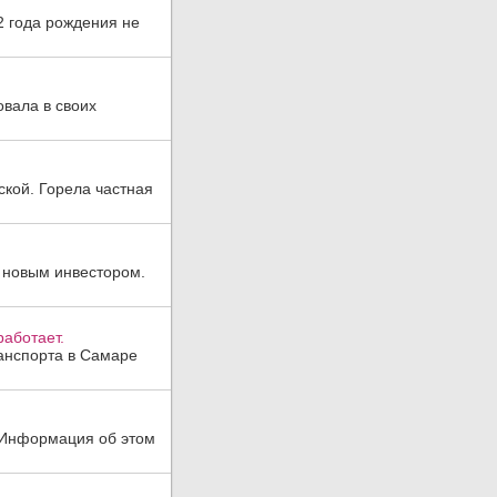
2 года рождения не
овала в своих
ской. Горела частная
 новым инвестором.
аботает.
анспорта в Самаре
. Информация об этом