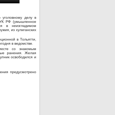
о уголовному делу в
1 УК РФ (умышленное
ся в неизгладимом
ужия, из хулиганских
ционной в Тольятти,
годня в ведомстве.
месте со знакомым
вые ранения. Желая
упник освободился и
ления предусмотрено