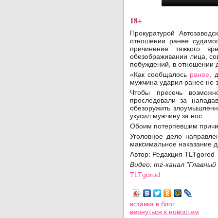
18+
Прокуратурой Автозаводс
отношении ранее судимог
причинение тяжкого вр
обезображивании лица, со
побуждений, в отношении д
«Как сообщалось
ранее
, 
мужчина ударил ранее не з
Чтобы пресечь возможн
проследовали за напада
обезоружить злоумышленни
укусил мужчину за нос.
Обоим потерпевшим причин
Уголовное дело направле
максимальное наказание д
Автор: Редакция TLTgorod
Видео: тг-канал "Главны
TLTgorod
Просмотров: 6170
вставка в блог
вернуться
к новостям