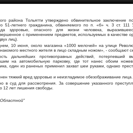
кого района Тольятти утверждено обвинительное заключение п
о 51-летнего гражданина, обвиняемого по п. «б» ч. 3 ст. 11
еда здоровью, опасного для жизни человека, выразившее
вершенное с применением предметов, используемых в качестве ор
вух лиц).
днем, 10 июня, около магазина «1000 мелочей» на улице Револю
накомого местного жителя в лицо складным ножом», - сообщают се
ость дальнейших противоправных действий, потерпевший в
вшим на автомобильную парковку, где тот нанес обоим ноже
ка, один из раненых применил захват шеи руками, однако прест
ен тяжкий вред здоровью и неизгладимое обезображивание лица.
но в суд для рассмотрения. За совершение указанного преступ
о 12 лет лишения свободы.
й Областной"