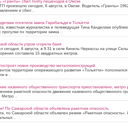
ь «Гранты» сбил толпу пешеходов в Омске .
П произошло сегодня, 6 августа, в Омске. Водитель «Гранты» 196
авлением и сбил ..
нделаки посетила замок Гарибальди в Тольятти .
ста, известная журналистка и телеведущая Тина Канделаки опублик
 прогулки по территории замка ..
кой области утром сгорела баня .
 сегодня, 6 августа, в 9:31 в селе Кинель-Черкассы на улице Сель
орения составила 15 квадратных метров.
построят новое производство металлоконструкций.
ентов территории опережающего развития «Тольятти» пополнился
и в ..
ие наземного общественного транспорта приостановлено, метро р
лением ракетной опасности движение наземного общественного тр
 Метро ..
е! По Самарской области объявлена ракетная опасность.
ста, по Самарской области объявлен режим «Ракетная опасность»
альных ..