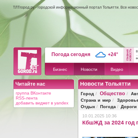
ТЛТгород.ру - городской информационный портал Тольятти. Все новос
В
Погода сегодня
+24°
..
в
Бизнес
Новости
Видео
Новости Тольятти
Читайте нас
Общество
Город
Ав
группа ВКонтакте
/
/
RSS-лента
Страна и мир
Здоровь
/
добавить виджет в yandex
Отдых
Погода
Дороги
/
/
10.01.2025 10:36
КбшЖД за 2024 год 