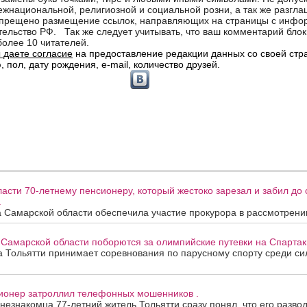
асти 70-летнему пенсионеру, который жестоко зарезал и забил до 
.
 Самарской области обеспечила участие прокурора в рассмотрении
 Самарской области поборются за олимпийские путевки на Спартак
та Тольятти принимает соревнования по парусному спорту среди с
сионер затроллил телефонных мошенников .
 незнакомца 77-летний житель Тольятти сразу понял, что его развод