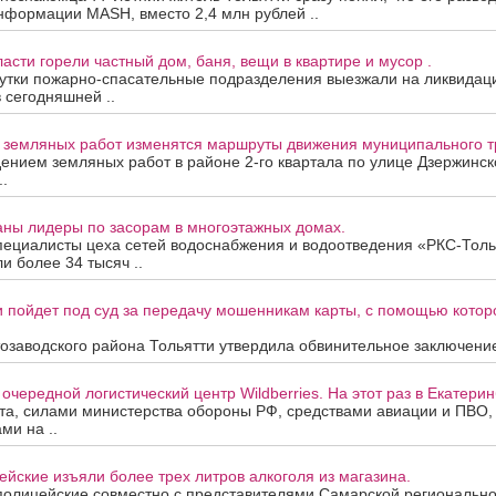
нформации MASH, вместо 2,4 млн рублей ..
асти горели частный дом, баня, вещи в квартире и мусор .
утки пожарно-спасательные подразделения выезжали на ликвидац
в сегодняшней ..
а земляных работ изменятся маршруты движения муниципального т
дением земляных работ в районе 2-го квартала по улице Дзержинск
.
аны лидеры по засорам в многоэтажных домах.
пециалисты цеха сетей водоснабжения и водоотведения «РКС-Толь
и более 34 тысяч ..
 пойдет под суд за передачу мошенникам карты, с помощью котор
озаводского района Тольятти утвердила обвинительное заключение
очередной логистический центр Wildberries. На этот раз в Екатерин
ста, силами министерства обороны РФ, средствами авиации и ПВО
ми на ..
йские изъяли более трех литров алкоголя из магазина.
полицейские совместно с представителями Самарской региональн