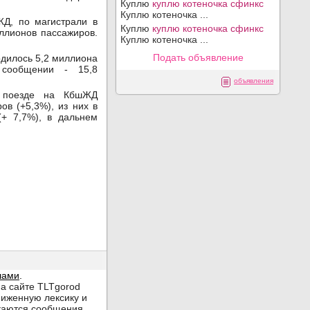
Куплю
куплю котеночка сфинкс
Куплю котеночка ...
ЖД, по магистрали в
Куплю
куплю котеночка сфинкс
ллионов пассажиров.
Куплю котеночка ...
Подать объявление
одилось 5,2 миллиона
 сообщении - 15,8
объявления
 поезде на КбшЖД
в (+5,3%), из них в
+ 7,7%), в дальнем