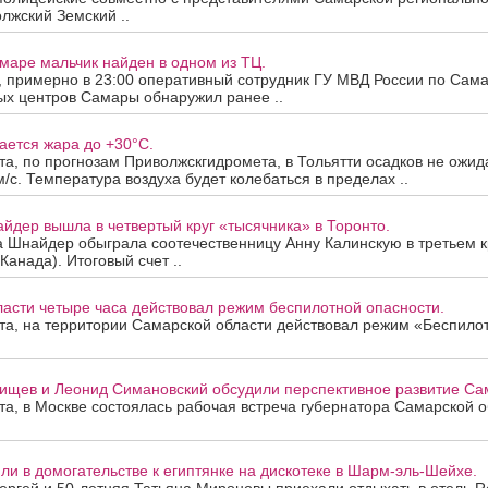
лжский Земский ..
маре мальчик найден в одном из ТЦ.
а, примерно в 23:00 оперативный сотрудник ГУ МВД России по Сама
ых центров Самары обнаружил ранее ..
ается жара до +30°C.
ста, по прогнозам Приволжскгидромета, в Тольятти осадков не ожид
м/с. Температура воздуха будет колебаться в пределах ..
йдер вышла в четвертый круг «тысячника» в Торонто.
а Шнайдер обыграла соотечественницу Анну Калинскую в третьем к
Канада). Итоговый счет ..
асти четыре часа действовал режим беспилотной опасности.
ста, на территории Самарской области действовал режим «Беспило
ищев и Леонид Симановский обсудили перспективное развитие Сам
ста, в Москве состоялась рабочая встреча губернатора Самарской 
и в домогательстве к египтянке на дискотеке в Шарм-эль-Шейхе.