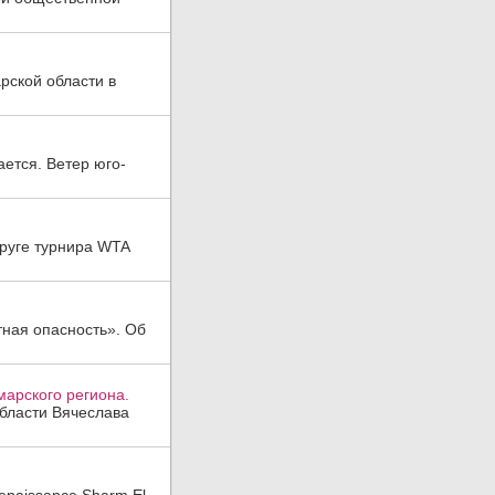
рской области в
ается. Ветер юго-
руге турнира WTA
тная опасность». Об
арского региона.
области Вячеслава