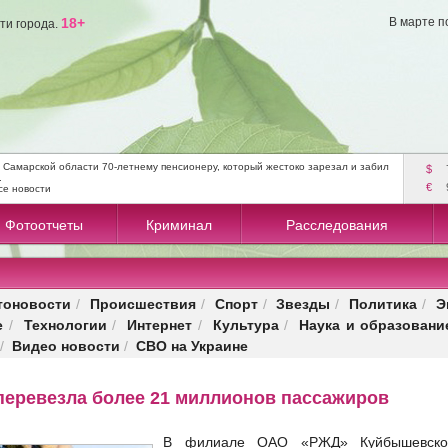
18+
В марте п
ти города.
 Самарской области 70-летнему пенсионеру, который жестоко зарезал и забил
$
.
€
се новости
Фотоотчеты
Криминал
Расследования
тоновости
Происшествия
Спорт
Звезды
Политика
Э
/
/
/
/
/
е
Технологии
Интернет
Культура
Наука и образовани
/
/
/
/
Видео новости
СВО на Украине
/
/
перевезла более 21 миллионов пассажиров
В филиале ОАО «РЖД» Куйбышевской