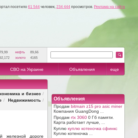
ортал посетило
61 544
человек,
234 444
просмотров.
Реклама на сайте
79,99
нефть
89,66
92,172
золото
4165
СВО на Украине
Объявления
еще
кономика и бизнес
/
Объявления
е
Недвижимость
/
/
Продам
bitmain z15 pro asic miner
Компания GuangDong ...
Продам
rtx 3060
0 Гб памяти.
Карта работает лучше, ...
Куплю
куплю котеночка сфинкс
Куплю котеночка ...
 железной дороге