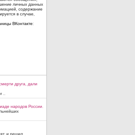
смерти друга, дали
 ..
иаде народов России.
ильнейших
ят, и решил