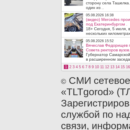
сторону села Ташелка.
один из ..
05.08.2026 16:38
(видео) Mercedes про
под Екатеринбургом .
18+ Сегодня, 5 июля, 
нескольких километрах
05.08.2026 15:52
Вячеслав Федорищев п
Совета ректоров вузов
Губернатор Самарской
в расширенном заседан
1
2
3
4
5
6
7
8
9
10
11
12
13
14
15
16
СМИ сетевое
©
«TLTgorod» (Т
Зарегистриро
службой по на
связи, инфор