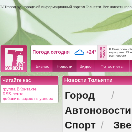
ТЛТгород.ру - городской информационный портал Тольятти. Все новости гор
В Самарской об
Погода сегодня
+24°
выдворили 15 м
все новости
Бизнес
Новости
Видео
Фотоотчеты
Новости Тольятти
Читайте нас
группа ВКонтакте
Город
/
RSS-лента
добавить виджет в yandex
Автоновости
Спорт
Зв
/