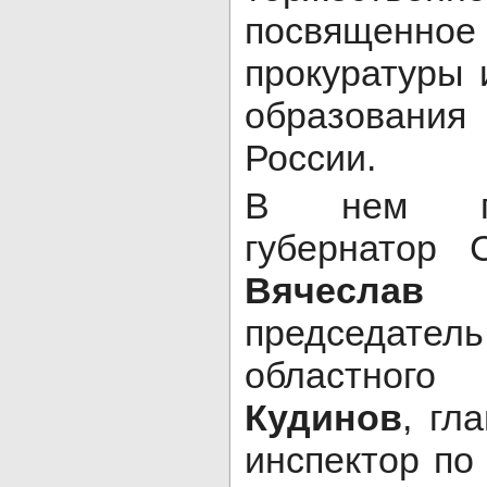
посвященно
прокуратуры 
образован
России.
В нем пр
губернатор 
Вячесла
председат
областн
Кудинов
, гл
инспектор по