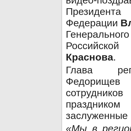
видео-поздра
Президен
Федерации
В
Генеральн
Российской
Краснова
.
Глава рег
Федорищ
сотруднико
праздни
заслуженные 
«Мы в регио