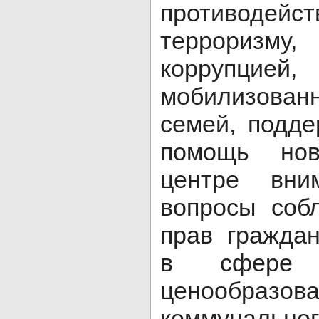
противодейс
террориз
коррупцией,
мобилизован
семей, подде
помощь но
центре вни
вопросы соб
прав граждан
в сфере з
ценообразо
коммуналь