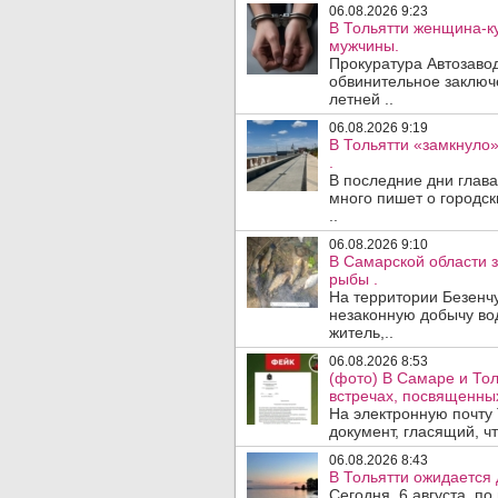
06.08.2026 9:23
В Тольятти женщина-к
мужчины.
Прокуратура Автозавод
обвинительное заключ
летней ..
06.08.2026 9:19
В Тольятти «замкнуло
.
В последние дни глав
много пишет о городск
..
06.08.2026 9:10
В Самарской области 
рыбы .
На территории Безенч
незаконную добычу во
житель,..
06.08.2026 8:53
(фото) В Самаре и То
встречах, посвященны
На электронную почту
документ, гласящий, чт
06.08.2026 8:43
В Тольятти ожидается 
Сегодня, 6 августа, п