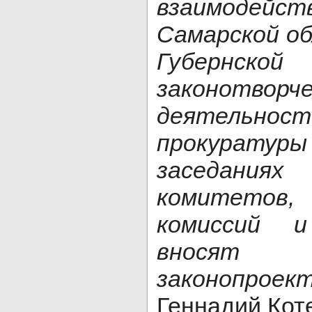
взаимодейс
Самарской о
Губернс
законотворче
деятельност
прокурату
заседани
комитетов
комиссий и
вносят 
законопр
Геннадий Кот