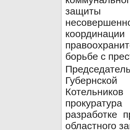
защиты
несовершенно
координац
правоохрани
борьбе с пре
Председат
Губернско
Котельников
прокурату
разработке п
областного за