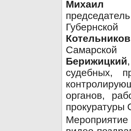
Михаил 
председат
Губернск
Котельников
Самарской
Берижицкий
судебных, п
контролиру
органов, ра
прокуратуры 
Мероприят