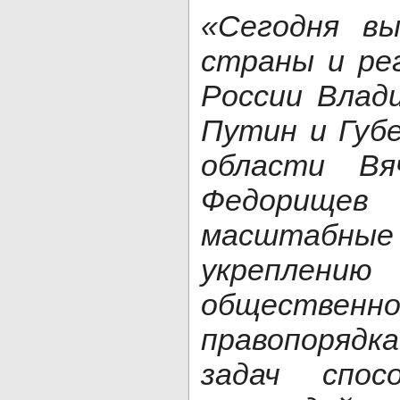
«Сегодня вы
страны и ре
России Влад
Путин и Губ
области Вя
Федори
масштабн
укреплени
общественно
правопоряд
задач спос