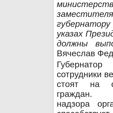
министер
заместител
губернатору
указах През
должны вып
Вячеслав Фе
Губернато
сотрудники в
стоят на с
граждан. 
надзора орг