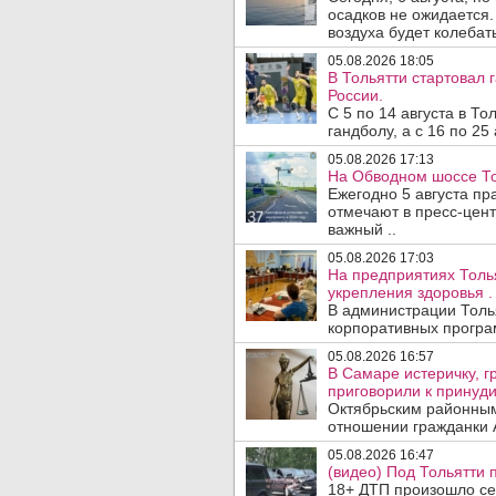
осадков не ожидается.
воздуха будет колебать
05.08.2026 18:05
В Тольятти стартовал
России.
С 5 по 14 августа в Т
гандболу, а с 16 по 25
05.08.2026 17:13
На Обводном шоссе То
Ежегодно 5 августа п
отмечают в пресс-цен
важный ..
05.08.2026 17:03
На предприятиях Толь
укрепления здоровья .
В администрации Толь
корпоративных програм
05.08.2026 16:57
В Самаре истеричку, г
приговорили к принуд
Октябрьским районным
отношении гражданки А
05.08.2026 16:47
(видео) Под Тольятти
18+ ДТП произошло сег