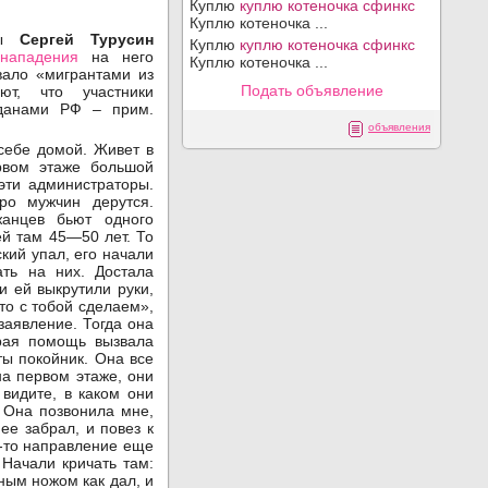
Куплю
куплю котеночка сфинкс
Куплю котеночка ...
ары
Сергей Турусин
Куплю
куплю котеночка сфинкс
и
нападения
на него
Куплю котеночка ...
вало «мигрантами из
Подать объявление
ют, что участники
жданами РФ – прим.
объявления
 себе домой. Живет в
рвом этаже большой
эти администраторы.
ро мужчин дерутся.
жанцев бьют одного
ей там 45—50 лет. То
ский упал, его начали
ать на них. Достала
и ей выкрутили руки,
-то с тобой сделаем»,
заявление. Тогда она
рая помощь вызвала
ты покойник. Она все
на первом этаже, они
 видите, в каком они
. Она позвонила мне,
ее забрал, и повез к
ое-то направление еще
 Начали кричать там:
нным ножом как дал, и