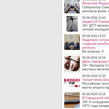
Вячеслав Федор
Губернатор Сам
ректоров вузов, 
05.08.2026 15:40
(видео) В Самар
18+ ДТП произо
летний молодой 
05.08.2026 13:53
Кадровую ситуа
создание реаби
региона.
Во вторник, 4 ..
05.08.2026 10:26
Двое самарцев п
18+ Прокурор С
местных жителей
05.08.2026 10:25
Тольяттинка Шна
Российская тен
матче второго кр
05.08.2026 10:16
В Самарской обл
18+ К сотрудник
1971 года рожде