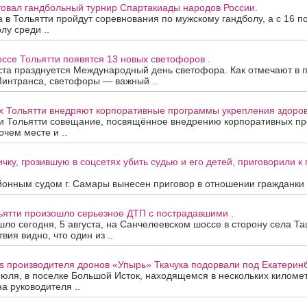
товал гандбольный турнир Спартакиады народов России.
та в Тольятти пройдут соревнования по мужскому гандболу, а с 16 п
лу среди ..
се Тольятти появятся 13 новых светофоров .
ста празднуется Международный день светофора. Как отмечают в 
Минтранса, светофоры — важный ..
х Тольятти внедряют корпоративные программы укрепления здоров
и Тольятти совещание, посвящённое внедрению корпоративных п
очем месте и ..
чку, грозившую в соцсетях убить судью и его детей, приговорили 
онным судом г. Самары вынесен приговор в отношении гражданки А
ьятти произошло серьезное ДТП с пострадавшими .
ло сегодня, 5 августа, на Санчелеевском шоссе в сторону села Та
ия видно, что один из ..
s производителя дронов «Упырь» Ткачука подорвали под Екатеринб
июля, в поселке Большой Исток, находящемся в нескольких киломе
на руководителя ..