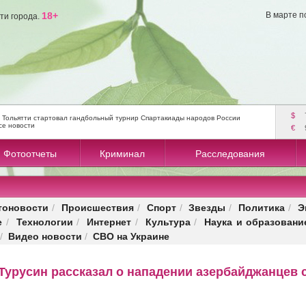
18+
В марте п
ти города.
$
 Тольятти стартовал гандбольный турнир Спартакиады народов России
се новости
€
Фотоотчеты
Криминал
Расследования
тоновости
Происшествия
Спорт
Звезды
Политика
Э
/
/
/
/
/
е
Технологии
Интернет
Культура
Наука и образовани
/
/
/
/
Видео новости
СВО на Украине
/
/
Турусин рассказал о нападении азербайджанцев 