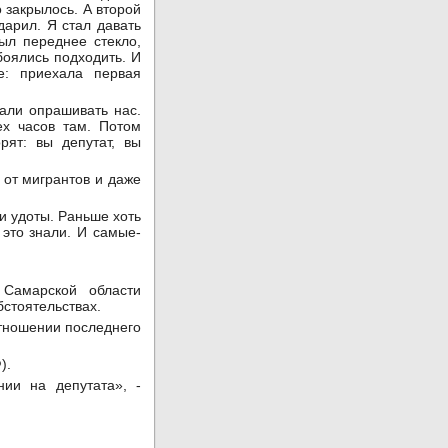
о закрылось. А второй
дарил. Я стал давать
рыл переднее стекло,
боялись подходить. И
е: приехала первая
чали опрашивать нас.
ех часов там. Потом
рят: вы депутат, вы
 от мигрантов и даже
ти удоты. Раньше хоть
 это знали. И самые-
 Самарской области
стоятельствах.
отношении последнего
).
ии на депутата», -