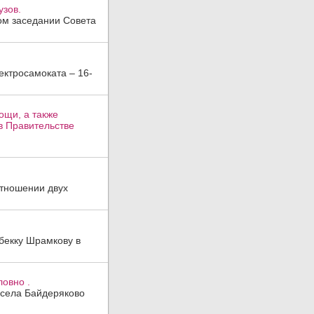
узов.
ом заседании Совета
ктросамоката – 16-
ощи, а также
в Правительстве
отношении двух
бекку Шрамкову в
ловно .
 села Байдеряково