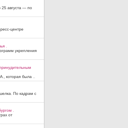
о 25 августа — по
пресс-центре
ья .
рограмм укрепления
к принудительным
., которая была ..
шелка. По кадрам с
ургом .
трах от