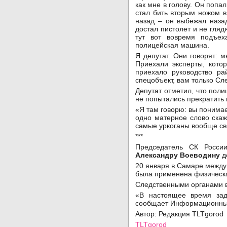
как мне в голову. Он попал
стал бить вторым ножом в
назад – он выбежал назад
достал пистолет и не гляд
тут вот вовремя подъех
полицейская машина.
Я депутат. Они говорят: 
Приехали эксперты, кото
приехало руководство ра
спецобъект, вам только Сл
Депутат отметил, что поли
не попытались прекратить 
«Я там говорю: вы понимае
одно матерное слово скаж
самые уркоганы вообще св
***
Председатель СК Росс
Александру Воеводину
д
20 января в Самаре между 
была применена физическа
Следственными органами во
«В настоящее время зад
сообщает Информационный
Автор: Редакция TLTgoro
TLTgorod