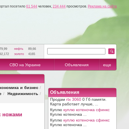
ортал посетило
61 544
человек,
234 444
просмотров.
Реклама на сайте
79,99
нефть
89,66
92,172
золото
4165
СВО на Украине
Объявления
еще
кономика и бизнес
/
Объявления
е
Недвижимость
/
/
Продам
rtx 3060
0 Гб памяти.
Карта работает лучше, ...
Куплю
куплю котеночка сфинкс
с ножами
Куплю котеночка ...
Куплю
куплю котеночка сфинкс
Куплю котеночка ...