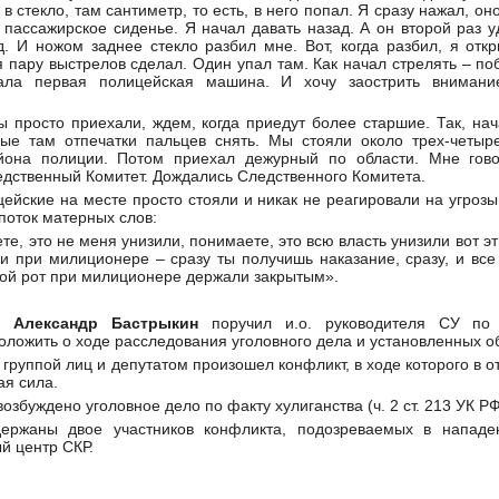
 в стекло, там сантиметр, то есть, в него попал. Я сразу нажал, он
 пассажирское сиденье. Я начал давать назад. А он второй раз у
. И ножом заднее стекло разбил мне. Вот, когда разбил, я отк
я пару выстрелов сделал. Один упал там. Как начал стрелять – по
ала первая полицейская машина. И хочу заострить внимани
мы просто приехали, ждем, когда приедут более старшие. Так, на
рые там отпечатки пальцев снять. Мы стояли около трех-четыр
йона полиции. Потом приехал дежурный по области. Мне гово
едственный Комитет. Дождались Следственного Комитета.
цейские на месте просто стояли и никак не реагировали на угрозы
поток матерных слов:
те, это не меня унизили, понимаете, это всю власть унизили вот э
и при милиционере – сразу ты получишь наказание, сразу, и все
ой рот при милиционере держали закрытым».
ии
Александр Бастрыкин
поручил и.о. руководителя СУ по
оложить о ходе расследования уголовного дела и установленных об
группой лиц и депутатом произошел конфликт, в ходе которого в 
я сила.
збуждено уголовное дело по факту хулиганства (ч. 2 ст. 213 УК РФ
ержаны двое участников конфликта, подозреваемых в нападен
 центр СКР.
d