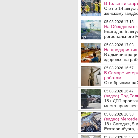
В Тольятти стар
С 5 по 14 авгус
женскому гандбо
05.08.2026 17:13
На Обводном шос
Ежегодно 5 авгу
регионального 
05.08.2026 17:03
На предприятия
В администраци
здоровья на раб
05.08.2026 16:57
В Самаре истери
работам .
Октябрьским рай
05.08.2026 16:47
(видео) Под Тол
18+ ДТП произош
места происшеств
05.08.2026 16:38
(видео) Mercede
18+ Сегодня, 5 
Екатеринбурга, 
05.08.2026 15:52