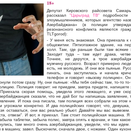
18+
Депутат Кировского райсовета Сам
рассказал
"Царьград ТВ"
подробност
злоумышленников, которых агентство наз
Азербайджана» (в полиции утвержда
резонансного конфликта являются гра
TLTgorod):
- У меня есть знакомая. Она приехала к
общежитии. Пятиэтажное здание, на пе
холл. Там, где раньше были там всякие 
Заходит туда – там идет драка, четве
Точнее, не дерутся, а трое азербайд
мужчину русского. Возраст примерно люд
есть, не молодежь. И они все пьяные. Рус
пинать, она заступилась и начала крич
телефон и говорит «вызову полицию». Он
рнули потом сразу. Ну, они пьяные: «Мы тебя сейчас там, то-то то
олицию. Полиция говорит: не приедем, завтра придете, напишете 
Приехала скорая помощь, увидела этого лежащего, и уже ско
азербайджанцев сказали, что не дай Бог ты напишешь заявление, 
явление. И пока она писала, там полиция всех собрали на этом 
м угрожали конкретно. И два полицейских говорят, что, девушка,
ьзя оставаться, они вас реально убьют. Давайте мы вас вывезем
ста, отвези". И вот, я приехал. Там стоит полицейская машина. Я 
 забыла таблетки, забыла полис, завтра опять к врачам, и там как
нулись, там много очень азербайджанцев, увидели, что мы идем.
ел в машину, завел. Выскочили, сначала двое, с ножами. Один кухо