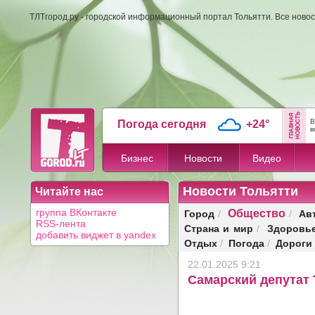
ТЛТгород.ру - городской информационный портал Тольятти. Все новос
В
Погода сегодня
+24°
в
Бизнес
Новости
Видео
Новости Тольятти
Читайте нас
Общество
Город
Ав
группа ВКонтакте
/
/
RSS-лента
Страна и мир
Здоровь
/
добавить виджет в yandex
Отдых
Погода
Дороги
/
/
22.01.2025 9:21
Самарский депутат 