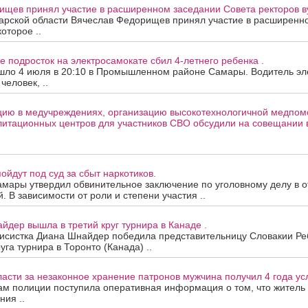
ищев принял участие в расширенном заседании Совета ректоров в
арской области Вячеслав Федорищев принял участие в расширенн
которое ..
е подросток на электросамокате сбил 4-летнего ребенка .
шло 4 июля в 20:10 в Промышленном районе Самары. Водитель эле
человек, ..
цию в медучреждениях, организацию высокотехнологичной медпом
литационных центров для участников СВО обсудили на совещании 
ойдут под суд за сбыт наркотиков.
амары утвердил обвинительное заключение по уголовному делу в 
. В зависимости от роли и степени участия ..
йдер вышла в третий круг турнира в Канаде .
нисистка Диана Шнайдер победила представительницу Словакии Ре
уга турнира в Торонто (Канада) ..
асти за незаконное хранение патронов мужчина получил 4 года ус
ам полиции поступила оперативная информация о том, что житель
ния ..