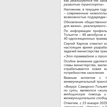
как реализуются те зада
развитию транспорта»
.
Напомним, в текущем году
– современные низкопольн
возможностью подзарядки 
Обновление общественного
для жизни», реализуемого
По информации профильно
Тольятти – 48 автобусов и
40 односекционных трамва
Сергей Карпов отметил к
настоящее время разраба
задачей министерства тран
«
Это трамвайное и тролл
Особое внимание уделяетс
главы министерства, закл
отрабатывается новая м
потребностям населения.
Важным аспектом с точ
межмуниципальный транспо
«Вокруг Самарско-Толья
по сути, являются «жил
медицинскую помощь и
межмуниципальное сообще
Отметим, с 23 января 202
автостанция «Аврора» и 