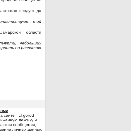
асточка» следует до
соответствуют той
амарской области
льятти, небольших
строить по развитию