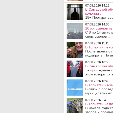
07.08.2026 14:19
В Самарской обл
колонии .
18+ Прокуратура
07.08.2026 14:00
20 яхтсменов из
С 8 по 14 авгус
спортсменов ..
07.08.2026 11:11
В Тольятти пен
После звонка от
подыграть. По и
07.08.2026 10:56
В Самарской обл
За прошедшие с
этом говорится 
07.08.2026 10:43
В Тольятти из-з
В связи с прове
муниципальных .
07.08.2026 9:41
В Тольятти назв
С начала года с
засора и промыл