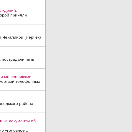
реждений.
торой приняли
и Чекалиной (Лерчек)
х пострадали пять
ми мошенниками.
 жертвой телефонных
аводского района
вные документы об
о уголовное ..