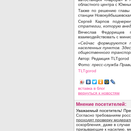
областного центра с Южны
Также по решению главы 
станции Новокуйбышевская
Сергей Карпов подчерк
стратегии, которую внед
Вячеслав Федорищев п
взаимодействовать с мини
«Сейчас формируются 
населенных пунктов. Здес
общественного транспо
Автор: Редакция TLTgorod
Фото: пресс-служба Прав
TLTgorod
Просмотров: 1014
вставка в блог
вернуться
к новостям
Мнение посетителей: