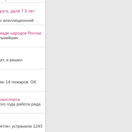
уга, дали 7,5 лет
и апелляционной ..
иаде народов России.
ильнейших
ят, и решил
ию 14 пожаров. Об
ранспорта.
ого года работа ряда
ятти» устранили 1243