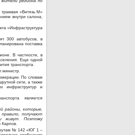
 жители региона по
х трамвая «Витязь М»
нием внутри салона,
екта «Инфраструктура
т 300 автобусов, в
планирована поставка
оне. В частности, в
аселения. Еще одной
ития транспорта.
 министр.
омерации. По словам
рутной сети, а также
их инфраструктур и
анспорта является
й районы, которые,
 правило, получают
 и живут.
Поэтому
й Карпов.
шрутам № 142 «ЮГ 1 –
городное сообщение