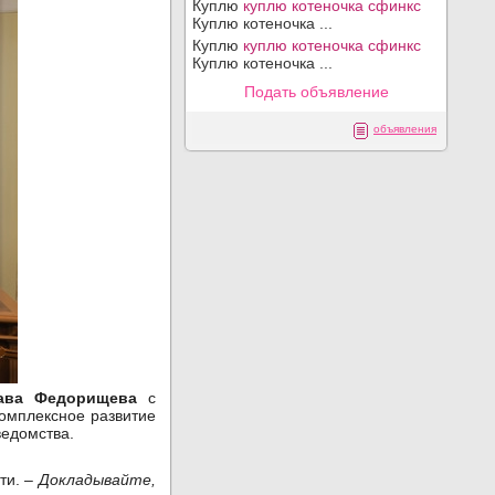
Куплю
куплю котеночка сфинкс
Куплю котеночка ...
Куплю
куплю котеночка сфинкс
Куплю котеночка ...
Подать объявление
объявления
лава Федорищева
с
комплексное развитие
ведомства.
ти. –
Докладывайте,