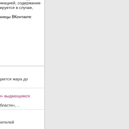
дается жара до
ти» выдающимся
ласти», ..
оителей