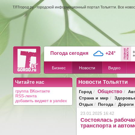
ТЛТгород.ру - городской информационный портал Тольятти. Все новос
В
Погода сегодня
+24°
в
Бизнес
Новости
Видео
Новости Тольятти
Читайте нас
Общество
Город
Ав
группа ВКонтакте
/
/
RSS-лента
Страна и мир
Здоровь
/
добавить виджет в yandex
Отдых
Погода
Дороги
/
/
23.01.2025 16:42
Состоялась рабоча
транспорта и авто