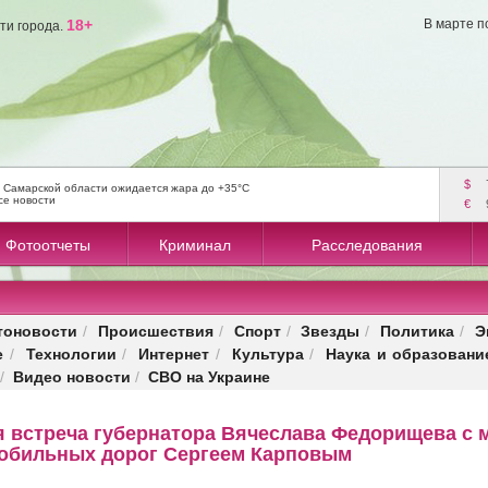
18+
В марте п
ти города.
$
 Самарской области ожидается жара до +35°C
се новости
€
Фотоотчеты
Криминал
Расследования
тоновости
Происшествия
Спорт
Звезды
Политика
Э
/
/
/
/
/
е
Технологии
Интернет
Культура
Наука и образовани
/
/
/
/
Видео новости
СВО на Украине
/
/
я встреча губернатора Вячеслава Федорищева с 
мобильных дорог Сергеем Карповым