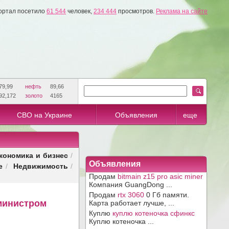
ортал посетило
61 544
человек,
234 444
просмотров.
Реклама на сайте
79,99
нефть
89,66
92,172
золото
4165
СВО на Украине
Объявления
еще
кономика и бизнес
/
Объявления
е
Недвижимость
/
/
Продам
bitmain z15 pro asic miner
Компания GuangDong ...
Продам
rtx 3060
0 Гб памяти.
министром
Карта работает лучше, ...
Куплю
куплю котеночка сфинкс
Куплю котеночка ...