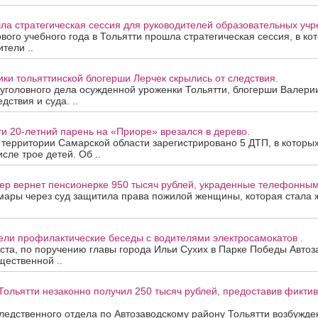
ла стратегическая сессия для руководителей образовательных уч
вого учебного года в Тольятти прошла стратегическая сессия, в ко
тели ..
ки тольяттинской блогерши Лерчек скрылись от следствия.
уголовного дела осужденной уроженки Тольятти, блогерши Валери
дствия и суда. ..
ти 20-летний парень на «Приоре» врезался в дерево.
а территории Самарской области зарегистрировано 5 ДТП, в которы
исле трое детей. Об ..
ер вернет пенсионерке 950 тысяч рублей, украденные телефонны
мары через суд защитила права пожилой женщины, которая стала
ели профилактические беседы с водителями электросамокатов .
уста, по поручению главы города Ильи Сухих в Парке Победы Автоз
ественной ..
Тольятти незаконно получил 250 тысяч рублей, предоставив фикти
едственного отдела по Автозаводскому району Тольятти возбужден