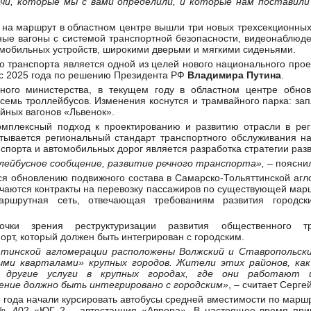
чи, которые мы с вами определили, и которые нам поставили
 на маршрут в областном центре вышли три новых трехсекционны
ые вагоны с системой транспортной безопасности, видеонаблюде
мобильных устройств, широкими дверьми и мягкими сиденьями.
 транспорта является одной из целей нового национального про
 с 2025 года по решению Президента РФ
Владимира Путина
.
го министерства, в текущем году в областном центре обновя
 семь троллейбусов. Изменения коснутся и трамвайного парка: за
йных вагонов «Львенок».
омплексный подход к проектированию и развитию отрасли в реги
тывается региональный стандарт транспортного обслуживания н
спорта и автомобильных дорог является разработка стратегии разв
ейбусное сообщение, развитие речного транспорта»,
– пояснил
я обновлению подвижного состава в Самарско-Тольяттинской агл
ючаются контракты на перевозку пассажиров по существующей марш
аршрутная сеть, отвечающая требованиям развития городск
ки зрения реструктуризации развития общественного тр
рт, который должен быть интегрирован с городским.
ттинской агломерации расположены Волжский и Ставропольски
ыми кварталами» крупных городов. Жители этих районов, как
 другие услуги в крупных городах, где они работают
ние должно быть интегрировано с городским
»
, – считает Серге
5 года начали курсировать автобусы средней вместимости по мар
№ 402 «ЮГ 2 – автостанция «Аврора». В настоящее время при