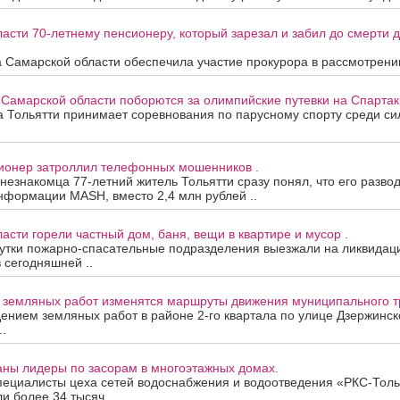
асти 70-летнему пенсионеру, который зарезал и забил до смерти др
 Самарской области обеспечила участие прокурора в рассмотрени
 Самарской области поборются за олимпийские путевки на Спартак
та Тольятти принимает соревнования по парусному спорту среди с
сионер затроллил телефонных мошенников .
 незнакомца 77-летний житель Тольятти сразу понял, что его развод
нформации MASH, вместо 2,4 млн рублей ..
асти горели частный дом, баня, вещи в квартире и мусор .
утки пожарно-спасательные подразделения выезжали на ликвидац
в сегодняшней ..
а земляных работ изменятся маршруты движения муниципального т
дением земляных работ в районе 2-го квартала по улице Дзержинск
.
аны лидеры по засорам в многоэтажных домах.
пециалисты цеха сетей водоснабжения и водоотведения «РКС-Толь
и более 34 тысяч ..