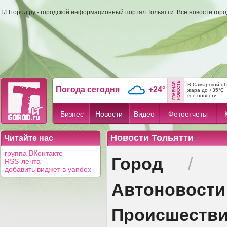
ТЛТгород.ру - городской информационный портал Тольятти. Все новости гор
В Самарской об
Погода сегодня
+24°
жара до +35°C
все новости
Бизнес
Новости
Видео
Фотоотчеты
Новости Тольятти
Читайте нас
группа ВКонтакте
Город
/
RSS-лента
добавить виджет в yandex
Автоновости
Происшеств