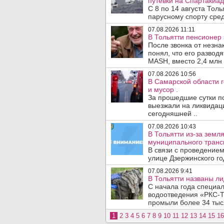
путевки на Спартакиад
С 8 по 14 августа Тол
парусному спорту сред
07.08.2026 11:11
В Тольятти пенсионер
После звонка от незна
понял, что его развод
MASH, вместо 2,4 млн 
07.08.2026 10:56
В Самарской области г
и мусор .
За прошедшие сутки п
выезжали на ликвидаци
сегодняшней ..
07.08.2026 10:43
В Тольятти из-за зем
муниципального транс
В связи с проведением
улице Дзержинского го
07.08.2026 9:41
В Тольятти названы л
С начала года специа
водоотведения «РКС-Т
промыли более 34 тыся
1
2
3
4
5
6
7
8
9
10
11
12
13
14
15
16