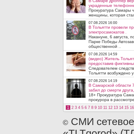
В Самаре дроппер вер
украденные телефонн
Прокуратура Самары ч
женщины, которая ста
07.08.2026 16:00
В Тольятти провели п
электросамокатов .
Накануне, 6 августа, 
Парке Победы Автозав
общественной ..
07.08.2026 14:59
(видео) Житель Тольят
предоставив фиктивны
Следователем следств
Тольятти возбуждено у
07.08.2026 14:19
В Самарской области 7
забил до смерти друга,
18+ Прокуратура Сама
прокурора в рассмотр
1
2
3
4
5
6
7
8
9
10
11
12
13
14
15
16
СМИ сетевое
©
«TLTgorod» (Т