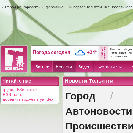
ТЛТгород.ру - городской информационный портал Тольятти. Все новости гор
Вячеслав Федор
Погода сегодня
+24°
чемпионами по 
все новости
Бизнес
Новости
Видео
Фотоотчеты
Новости Тольятти
Читайте нас
группа ВКонтакте
Город
/
RSS-лента
добавить виджет в yandex
Автоновости
Происшеств