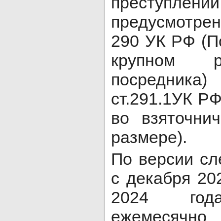
преступлений
предусмотренн
290 УК РФ (П
крупном р
посредника
ст.291.1УК Р
во взяточни
размере).
По версии сл
с декабря 20
2024 год
ежемесячн