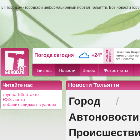
ТЛТгород.ру - городской информационный портал Тольятти. Все новости гор
Вячеслав Федор
Погода сегодня
+24°
чемпионами по 
все новости
Бизнес
Новости
Видео
Фотоотчеты
Новости Тольятти
Читайте нас
группа ВКонтакте
Город
/
RSS-лента
добавить виджет в yandex
Автоновости
Происшеств