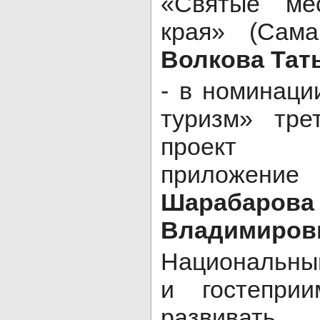
«Святые мес
края» (Сама
Волкова Тат
- в номинаци
туризм» тре
проект 
приложение
Шараба
Владимиров
Национальны
и гостеприи
развивать 