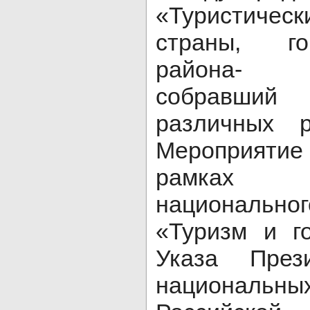
«Туристиче
страны, го
района- 
собравший 
различных р
Мероприяти
рамках 
националь
«Туризм и г
Указа Пре
национальны