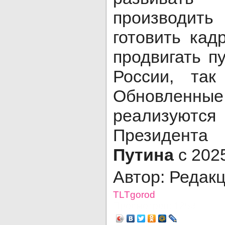
производит
готовить кад
продвигать п
России, та
Обновленн
реализуют
Президент
Путина
с 2025
Автор: Редак
TLTgorod
Просмотров: 1253