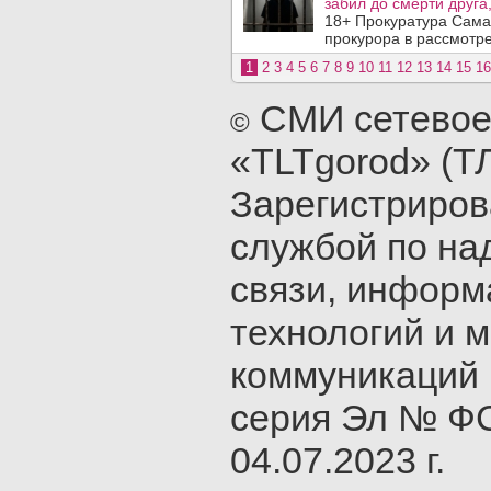
забил до смерти друга,
18+ Прокуратура Сама
прокурора в рассмотр
1
2
3
4
5
6
7
8
9
10
11
12
13
14
15
16
СМИ сетевое
©
«TLTgorod» (Т
Зарегистриро
службой по на
связи, инфор
технологий и 
коммуникаций 
серия Эл № ФС
04.07.2023 г.