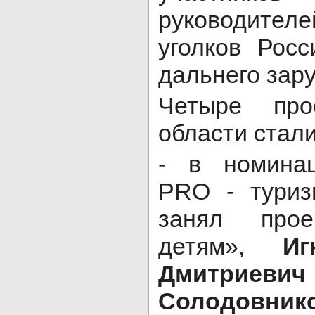
руководител
уголков Рос
дальнего зар
Четыре про
области стал
- в номина
PRO - туриз
занял прое
детям»,
Иг
Дмитриевич
Солодовн