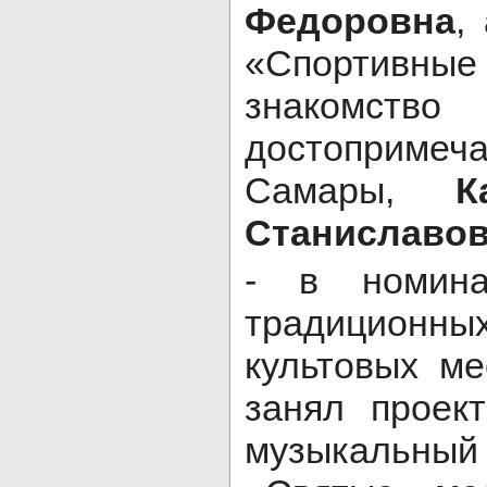
Федоровна
,
«Спортив
знако
достопримеча
Самары,
К
Станиславо
- в номина
традиционны
культовых ме
занял проек
музыкаль