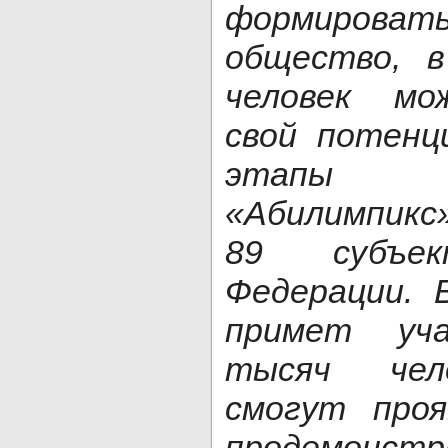
формирова
общество, 
человек мо
свой потенц
этапы 
«Абилимпикс
89 субъек
Федерации. 
примет уч
тысяч чело
смогут про
продемонстр