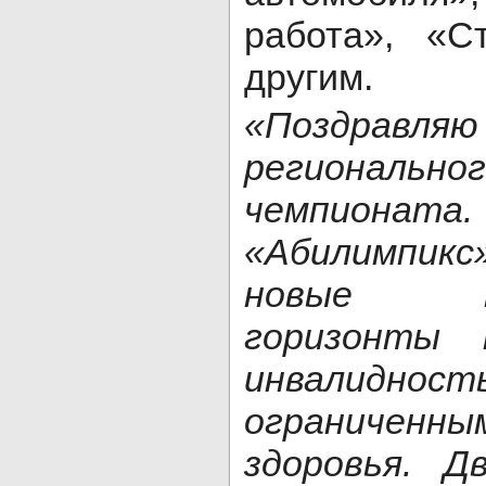
работа», «С
другим.
«Поздравля
региона
чемпионата.
«Абилимпи
новые про
горизонты 
инвали
ограниченны
здоровья. Д