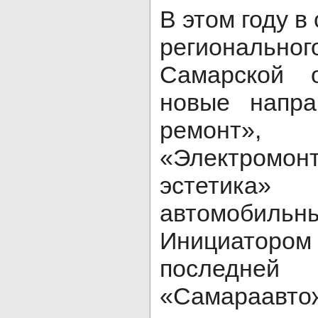
В этом году в
региональн
Самарской 
новые напра
ремонт», 
«Электромон
эстетик
автомобил
Инициато
последн
«Самараавт