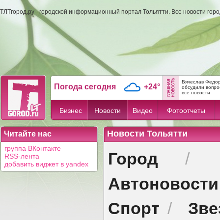
ТЛТгород.ру - городской информационный портал Тольятти. Все новости гор
Вячеслав Федор
Погода сегодня
+24°
обсудили вопрос
все новости
Бизнес
Новости
Видео
Фотоотчеты
Новости Тольятти
Читайте нас
группа ВКонтакте
Город
/
RSS-лента
добавить виджет в yandex
Автоновости
Спорт
Зве
/