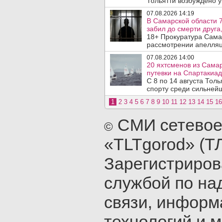
Тольятти возбуждено у
07.08.2026 14:19
В Самарской области 7
забил до смерти друга,
18+ Прокуратура Сама
рассмотрении апелляц
07.08.2026 14:00
20 яхтсменов из Сама
путевки на Спартакиад
С 8 по 14 августа Тол
спорту среди сильнейш
1
2
3
4
5
6
7
8
9
10
11
12
13
14
15
16
СМИ сетевое
©
«TLTgorod» (Т
Зарегистриро
службой по на
связи, инфор
технологий и 