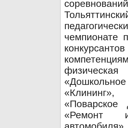
соревно
Тольяттинс
педагогиче
чемпионате п
конкурс
компетенци
физическ
«Дошкольно
«Клининг»
«Поварское 
«Ремонт и
автомобиля