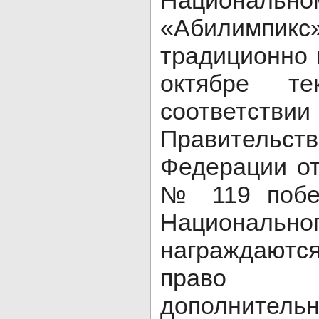
Националь
«Абилимп
традиционно 
октябре те
соответстви
Правительс
Федерации от
№ 119 побе
Национальн
награждаются
право 
дополнитель