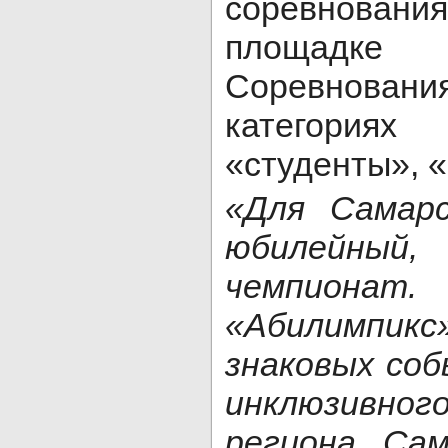
соревнова
площадке
Соревновани
категориях
«студенты», 
«Для Самар
юбилейн
чемпионат
«Абилимпик
знаковых со
инклюзивно
региона. Сам