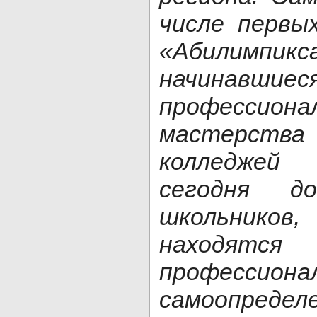
числе первы
«Абилимпик
начинавшие
профессиона
мастерства
колледжей
сегодня д
школьни
находят
профессиона
самоопределе