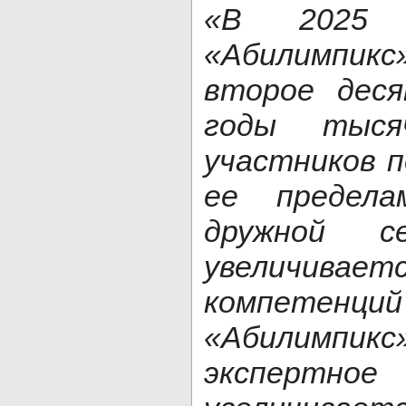
«В 2025 
«Абилимпик
второе дес
годы тыся
участников п
ее предела
дружной се
увеличивае
компетенц
«Абилимпик
экспертно