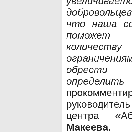
увеличивае
добровольц
что наша с
поможет 
количес
ограничени
обрести
определить 
прокомменти
руководите
центра «А
Макеева.