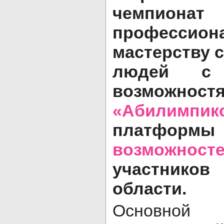
чемпи
профессион
мастерству 
людей с 
возможнос
«Абилимпик
платформы
возможност
участников
области.
Основно