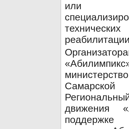
или пр
специализир
техниче
реабилитации
Организато
«Абилимпи
министерст
Самарск
Региональны
движения «
поддержке