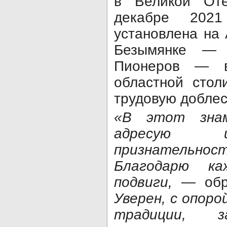
в Великой Оте
декабре 202
установлена на
Безымянке — 
Пионеров — в
областной стол
трудовую добле
«В этот знам
адресую и
признательнос
Благодарю ка
подвиги,
— обра
Уверен, с опоро
традиции, за