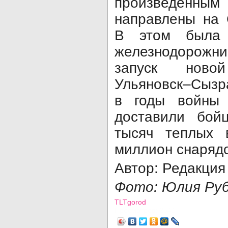
произведенны
направлены на 
В этом была 
железнодорожн
запуск ново
Ульяновск–Сызр
в годы войны
доставили бой
тысяч теплых 
миллион снаряд
Автор: Редакция
Фото: Юлия Ру
TLTgorod
Просмотров: 2541