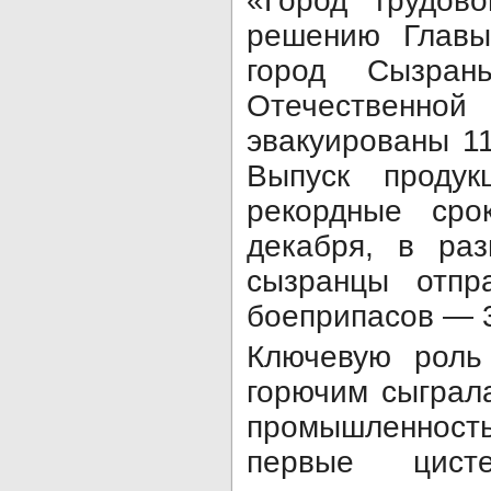
«Город трудово
решению Главы
город Сызран
Отечественно
эвакуированы 11
Выпуск проду
рекордные ср
декабря, в раз
сызранцы отпр
боеприпасов — 3
Ключевую роль
горючим сыграл
промышленност
первые цист