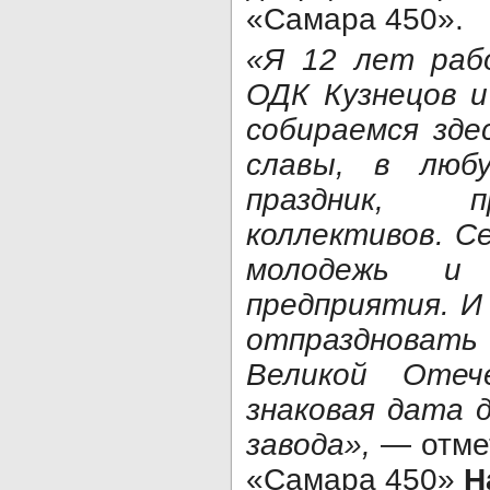
«Самара 450».
«Я 12 лет раб
ОДК Кузнецов и
собираемся зде
славы, в люб
праздник, п
коллективов. Се
молодежь и
предприятия. И
отпраздноват
Великой Отеч
знаковая дата 
завода»,
— отмет
«Самара 450»
Н