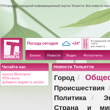
ТЛТгород.ру - городской информационный портал Тольятти. Все новости гор
В Самарской об
Погода сегодня
+24°
+35°C
все новости
Бизнес
Новости
Видео
Фотоотчеты
Новости Тольятти
Читайте нас
Обще
группа ВКонтакте
Город
/
RSS-лента
добавить виджет в yandex
Происшествия
Политика
Э
/
Страна и ми