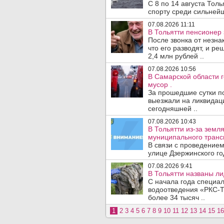
С 8 по 14 августа Тол
спорту среди сильнейш
07.08.2026 11:11
В Тольятти пенсионер
После звонка от незна
что его разводят, и р
2,4 млн рублей ..
07.08.2026 10:56
В Самарской области г
мусор .
За прошедшие сутки п
выезжали на ликвидаци
сегодняшней ..
07.08.2026 10:43
В Тольятти из-за зем
муниципального транс
В связи с проведением
улице Дзержинского го
07.08.2026 9:41
В Тольятти названы л
С начала года специа
водоотведения «РКС-Т
более 34 тысяч ..
1
2
3
4
5
6
7
8
9
10
11
12
13
14
15
16