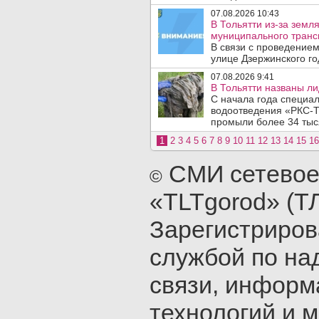
07.08.2026 10:43
В Тольятти из-за зем
муниципального транс
В связи с проведением
улице Дзержинского го
07.08.2026 9:41
В Тольятти названы л
С начала года специа
водоотведения «РКС-Т
промыли более 34 тыся
1
2
3
4
5
6
7
8
9
10
11
12
13
14
15
16
СМИ сетевое
©
«TLTgorod» (Т
Зарегистриро
службой по на
связи, инфор
технологий и 