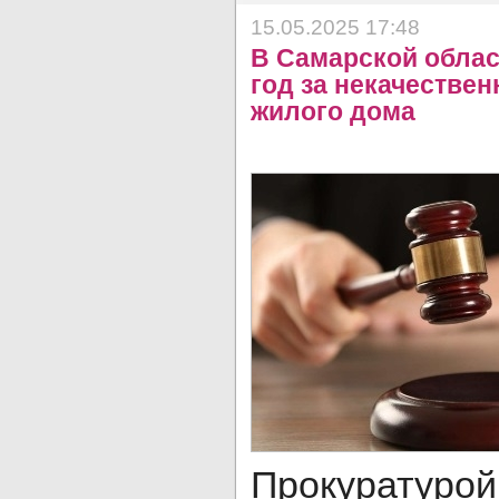
15.05.2025 17:48
В Самарской облас
год за некачестве
жилого дома
Прокуратур