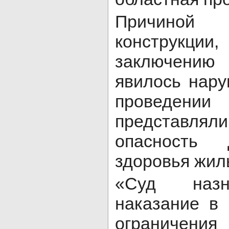
Причино
конструкц
заключени
явилось нар
проведении
представл
опасность
здоровья жил
«Суд назн
наказание в 
ограничени