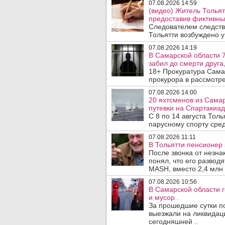
07.08.2026 14:59
(видео) Житель Тольят
предоставив фиктивны
Следователем следств
Тольятти возбуждено у
07.08.2026 14:19
В Самарской области 7
забил до смерти друга,
18+ Прокуратура Сама
прокурора в рассмотр
07.08.2026 14:00
20 яхтсменов из Сама
путевки на Спартакиад
С 8 по 14 августа Тол
парусному спорту сред
07.08.2026 11:11
В Тольятти пенсионер
После звонка от незна
понял, что его развод
MASH, вместо 2,4 млн 
07.08.2026 10:56
В Самарской области г
и мусор .
За прошедшие сутки п
выезжали на ликвидаци
сегодняшней ..