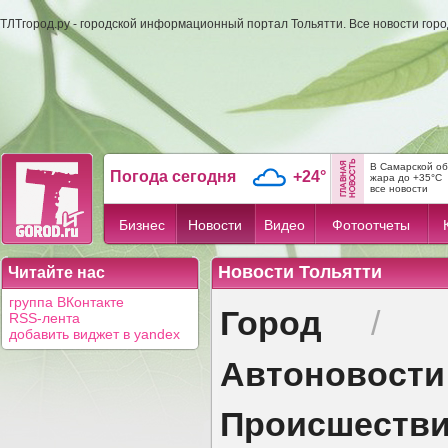
ТЛТгород.ру - городской информационный портал Тольятти. Все новости гор
В Самарской об
Погода сегодня
+24°
жара до +35°C
все новости
Бизнес
Новости
Видео
Фотоотчеты
Новости Тольятти
Читайте нас
группа ВКонтакте
Город
/
RSS-лента
добавить виджет в yandex
Автоновости
Происшеств