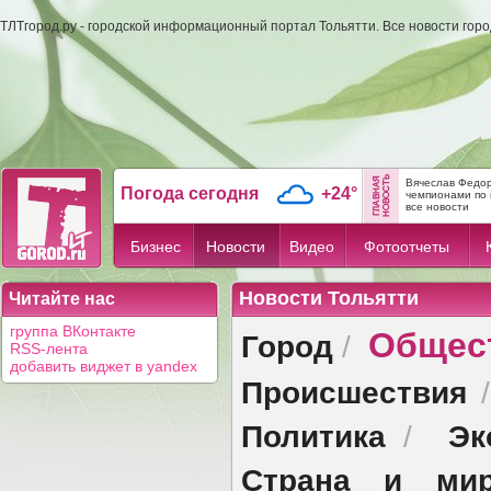
ТЛТгород.ру - городской информационный портал Тольятти. Все новости гор
Вячеслав Федор
Погода сегодня
+24°
чемпионами по 
все новости
Бизнес
Новости
Видео
Фотоотчеты
Новости Тольятти
Читайте нас
Общес
группа ВКонтакте
Город
/
RSS-лента
добавить виджет в yandex
Происшествия
Политика
Эк
/
Страна и ми