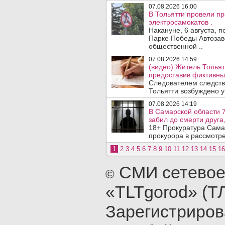
07.08.2026 16:00
В Тольятти провели п
электросамокатов .
Накануне, 6 августа, 
Парке Победы Автозав
общественной ..
07.08.2026 14:59
(видео) Житель Тольят
предоставив фиктивны
Следователем следств
Тольятти возбуждено у
07.08.2026 14:19
В Самарской области 7
забил до смерти друга,
18+ Прокуратура Сама
прокурора в рассмотр
1
2
3
4
5
6
7
8
9
10
11
12
13
14
15
16
СМИ сетевое
©
«TLTgorod» (Т
Зарегистриро