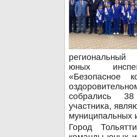
региональный 
юных инспе
«Безопасное 
оздоровительн
собрались 
участника, явл
муниципальных и
Город Тольятт
команды юных и