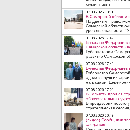
ночью подверглось ата
момент идет ..
07.08.2026 18:11
В Самарской области 
По данным Приволжско
Самарской области ож
уровень опасности. ГУ
07.08.2026 17:47
Вячеслав Федорищев в
Самарской области» 
Губернатором Самарск
развитие Самарской об
07.08.2026 17:41
Вячеслав Федорищев в
Губернатор Самарской
одних из лучших стро
наградами. Церемония
07.08.2026 17:01
В Тольятти прошла стр
образовательных учре
В преддверии нового у
стратегическая сессия,
07.08.2026 16:49
(видео) Сообщники тол
следствия.
Ряд фигурантов уголов