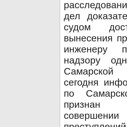
расследован
дел доказат
судом дос
вынесения п
инженеру п
надзору од
Самарской
сегодня инф
по Самарск
признан
совершени
преступлений