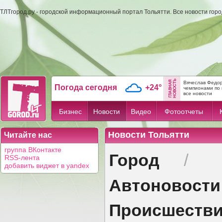
ТЛТгород.ру - городской информационный портал Тольятти. Все новости гор
Вячеслав Федор
Погода сегодня
+24°
чемпионами по 
все новости
Бизнес
Новости
Видео
Фотоотчеты
Новости Тольятти
Читайте нас
группа ВКонтакте
Город
/
RSS-лента
добавить виджет в yandex
Автоновости
Происшеств