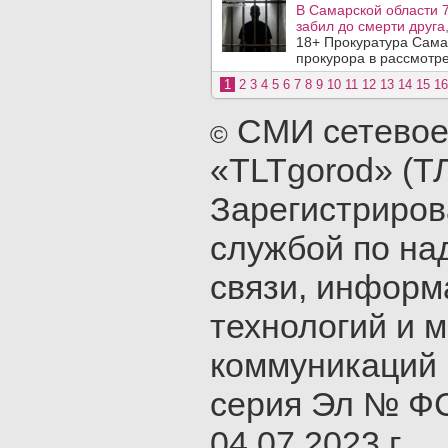
В Самарской области 7
забил до смерти друга,
18+ Прокуратура Сама
прокурора в рассмотр
1
2
3
4
5
6
7
8
9
10
11
12
13
14
15
16
СМИ сетевое
©
«TLTgorod» (Т
Зарегистриро
службой по на
связи, инфор
технологий и 
коммуникаций 
серия Эл № ФС
04.07.2023 г.