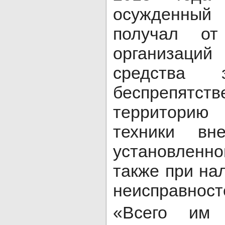
осужденный
получал от
организа
средства 
беспрепятств
территорию 
техники вн
установлен
также при на
неисправност
«Всего им 