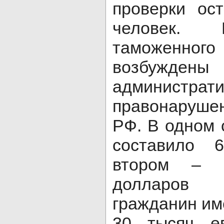
проверки ос
человек. 
таможенног
возбужден
администрат
правонарушен
РФ. В одном
составило 
втором – 
долларов
гражданин им
30 тысяч ев