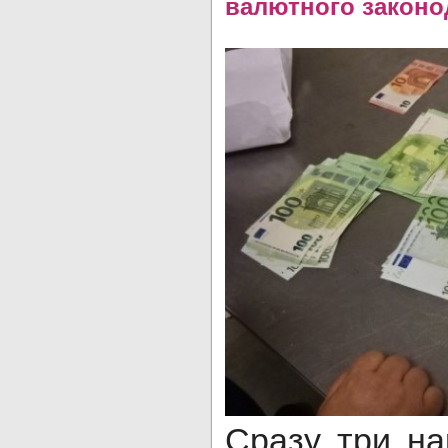
валютного законо
Сразу три н