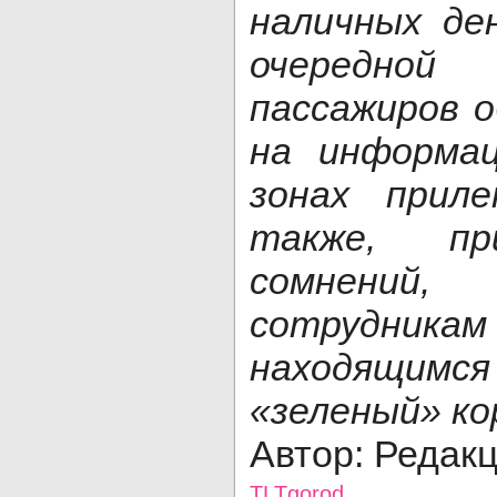
наличных де
очередной
пассажиров 
на информа
зонах прил
также, пр
сомнений,
сотрудни
находящимс
«зеленый» ко
Автор: Редак
TLTgorod