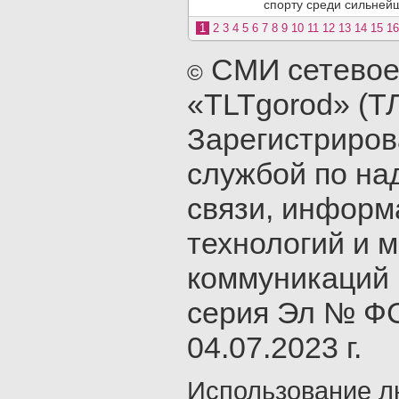
спорту среди сильнейш
1
2
3
4
5
6
7
8
9
10
11
12
13
14
15
16
СМИ сетевое
©
«TLTgorod» (Т
Зарегистриро
службой по на
связи, инфор
технологий и 
коммуникаций 
серия Эл № ФС
04.07.2023 г.
Использование л