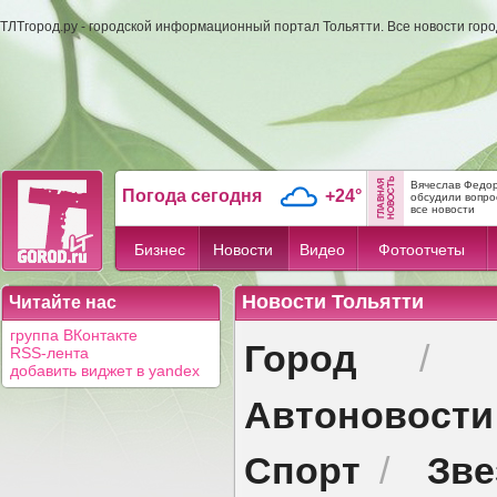
ТЛТгород.ру - городской информационный портал Тольятти. Все новости гор
Вячеслав Федор
Погода сегодня
+24°
обсудили вопрос
все новости
Бизнес
Новости
Видео
Фотоотчеты
Новости Тольятти
Читайте нас
группа ВКонтакте
Город
/
RSS-лента
добавить виджет в yandex
Автоновости
Спорт
Зв
/