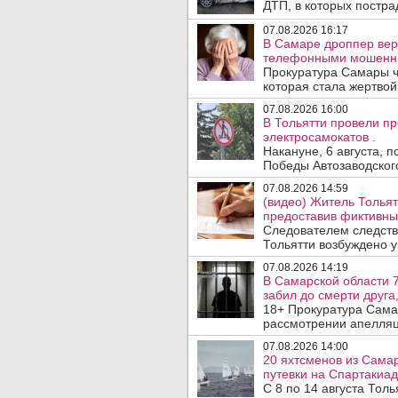
ДТП, в которых пострад
07.08.2026 16:17
В Самаре дроппер вер
телефонными мошенн
Прокуратура Самары ч
которая стала жертво
07.08.2026 16:00
В Тольятти провели п
электросамокатов .
Накануне, 6 августа, 
Победы Автозаводског
07.08.2026 14:59
(видео) Житель Тольят
предоставив фиктивны
Следователем следств
Тольятти возбуждено у
07.08.2026 14:19
В Самарской области 7
забил до смерти друга,
18+ Прокуратура Сама
рассмотрении апелляц
07.08.2026 14:00
20 яхтсменов из Сама
путевки на Спартакиад
С 8 по 14 августа Тол