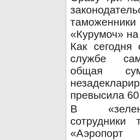
законодат
таможенни
«Курумоч» на
Как сегодня
службе сам
общая сум
незадеклар
превысила 60
В «зелен
сотрудники 
«Аэропор