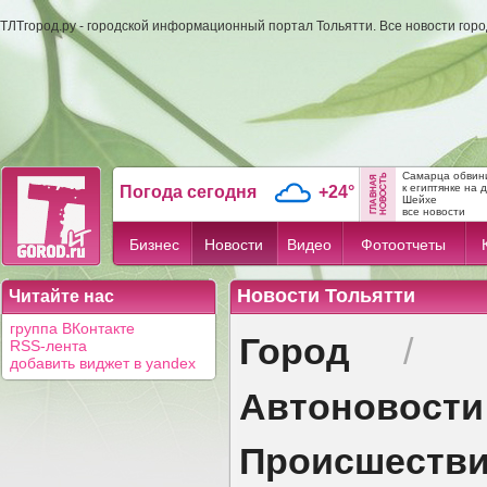
ТЛТгород.ру - городской информационный портал Тольятти. Все новости гор
Самарца обвини
к египтянке на 
Погода сегодня
+24°
Шейхе
все новости
Бизнес
Новости
Видео
Фотоотчеты
Новости Тольятти
Читайте нас
группа ВКонтакте
Город
/
RSS-лента
добавить виджет в yandex
Автоновости
Происшеств