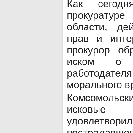
Как сегод
прокурату
области, де
прав и инте
прокурор об
иском о 
работодате
морального в
Комсомольск
исковые
удовлетворил,
пострадавшего