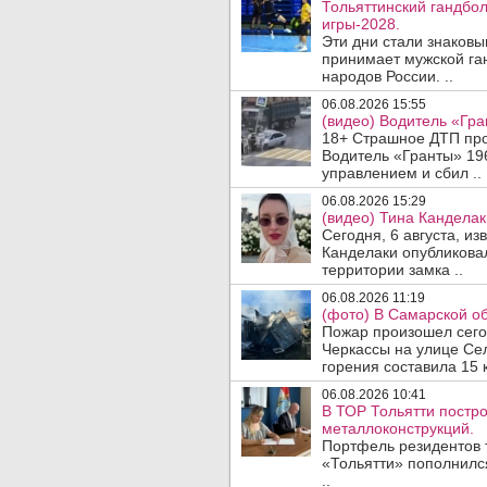
Тольяттинский гандбол
игры-2028.
Эти дни стали знаковы
принимает мужской га
народов России. ..
06.08.2026 15:55
(видео) Водитель «Гра
18+ Страшное ДТП прои
Водитель «Гранты» 19
управлением и сбил ..
06.08.2026 15:29
(видео) Тина Канделак
Сегодня, 6 августа, и
Канделаки опубликовал
территории замка ..
06.08.2026 11:19
(фото) В Самарской об
Пожар произошел сегодн
Черкассы на улице Се
горения составила 15 
06.08.2026 10:41
В ТОР Тольятти постро
металлоконструкций.
Портфель резидентов 
«Тольятти» пополнилс
..