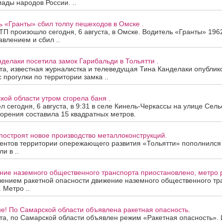
ады народов России. ..
ь «Гранты» сбил толпу пешеходов в Омске .
П произошло сегодня, 6 августа, в Омске. Водитель «Гранты» 196
авлением и сбил ..
нделаки посетила замок Гарибальди в Тольятти .
ста, известная журналистка и телеведущая Тина Канделаки опублик
 прогулки по территории замка ..
кой области утром сгорела баня .
 сегодня, 6 августа, в 9:31 в селе Кинель-Черкассы на улице Сель
орения составила 15 квадратных метров.
построят новое производство металлоконструкций.
ентов территории опережающего развития «Тольятти» пополнился
и в ..
ие наземного общественного транспорта приостановлено, метро р
лением ракетной опасности движение наземного общественного тр
 Метро ..
е! По Самарской области объявлена ракетная опасность.
ста, по Самарской области объявлен режим «Ракетная опасность»