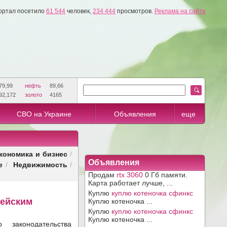
ортал посетило
61 544
человек,
234 444
просмотров.
Реклама на сайте
79,99
нефть
89,66
92,172
золото
4165
СВО на Украине
Объявления
еще
кономика и бизнес
/
Объявления
е
Недвижимость
/
/
Продам
rtx 3060
0 Гб памяти.
Карта работает лучше, ...
Куплю
куплю котеночка сфинкс
цейским
Куплю котеночка ...
Куплю
куплю котеночка сфинкс
Куплю котеночка ...
 законодательства