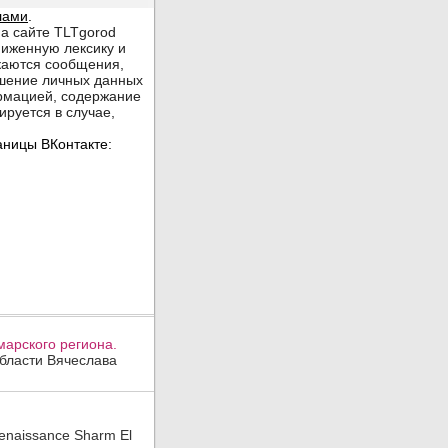
арского региона.
области Вячеслава
enaissance Sharm El