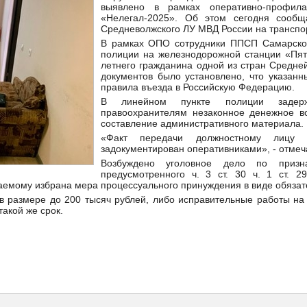
выявлено в рамках оперативно-профила
«Нелегал-2025». Об этом сегодня сообщ
Средневолжского ЛУ МВД России на транспо
В рамках ОПО сотрудники ППСП Самарског
полиции на железнодорожной станции «Пят
летнего гражданина одной из стран Средне
документов было установлено, что указан
правила въезда в Российскую Федерацию.
В линейном пункте полиции задерж
правоохранителям незаконное денежное в
составление административного материала.
«Факт передачи должностному лицу
задокументирован оперативниками», - отмеч
Возбуждено уголовное дело по призна
предусмотренного ч. 3 ст. 30 ч. 1 ст. 
аемому избрана мера процессуального принуждения в виде обязате
в размере до 200 тысяч рублей, либо исправительные работы на 
такой же срок.