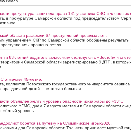
ew Beach ..
асти прокуратура защитила права 131 участника СВО и членов их 
ста, в прокуратуре Самарской области под председательством Сер
ативное ..
ской области раскрыли 67 преступлений прошлых лет .
ым управлением СКР по Самарской области обобщены результаты
 преступлениях прошлых лет за ..
ятти 83-летний водитель «классики» столкнулся с «Вестой» и слетел
а территории Самарской области зарегистрировано 9 ДТП, в которы
 ..
С отмечает 45-летие.
ста, коллектив Поволжского государственного университета сервис
За праздничной датой – не только большая ..
асти объявлен желтый уровень опасности из-за жары до +33°C.
олжского УГМС, днём 7 августа местами в Самарской области ожи
 жёлтый уровень ..
андболист борется за путевку на Олимпийские игры-2028.
наковыми для Самарской области: Тольятти принимает мужской ган