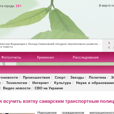
18+
В марте п
ти города.
$
ячеслав Федорищев и Леонид Симановский обсудили перспективное развитие ...
се новости
€
Фотоотчеты
Криминал
Расследования
тоновости
Происшествия
Спорт
Звезды
Политика
Э
/
/
/
/
/
е
Технологии
Интернет
Культура
Наука и образовани
/
/
/
/
Видео новости
СВО на Украине
/
/
я всучить взятку самарским транспортным поли
Нарушение гражданином миграционного