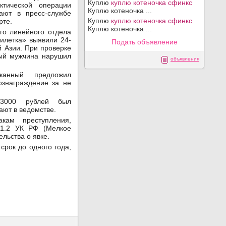
Куплю
куплю котеночка сфинкс
ктической операции
Куплю котеночка ...
ают в пресс-службе
Куплю
куплю котеночка сфинкс
рте.
Куплю котеночка ...
о линейного отдела
илетка» выявили 24-
Подать объявление
й Азии. При проверке
ный мужчина нарушил
объявления
анный предложил
ознаграждение за не
 3000 рублей был
ают в ведомстве.
кам преступления,
291.2 УК РФ (Мелкое
льства о явке.
срок до одного года,