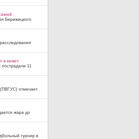
семей .
гея Берижицкого
 расследования
 в кювет.
х пострадали 11
а (ПВГУС) отмечает
дается жара до
дбольный турнир в