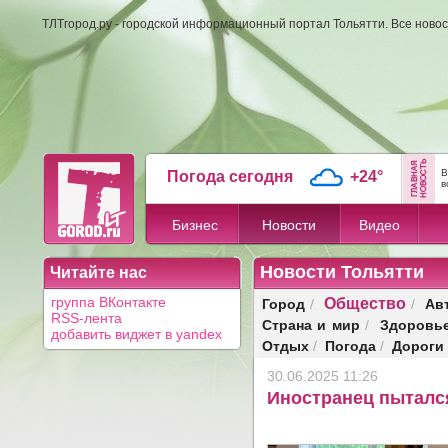
ТЛТгород.ру - городской информационный портал Тольятти. Все новос
В
Погода сегодня
+24°
в
Бизнес
Новости
Видео
Новости Тольятти
Читайте нас
Общество
Город
Ав
группа ВКонтакте
/
/
RSS-лента
Страна и мир
Здоровь
/
добавить виджет в yandex
Отдых
Погода
Дороги
/
/
30.06.2025 11:26
Иностранец пыталс